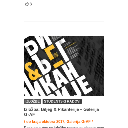
3
IZLOŽBE
STUDENTSKI RADOVI
Izložba: Biljeg & Pikanterije – Galerija
GrAF
/ do kraja oktobra 2017, Galerija GrAF /
Pozivamo Vas na izložbu radova studenata prve