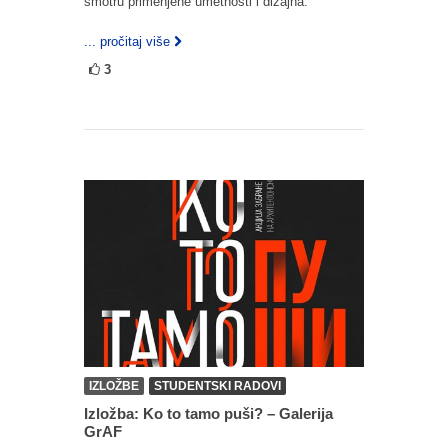
smotru primenjene umetnosti i dizajna.
... pročitaj više
3
IZLOŽBE
STUDENTSKI RADOVI
Izložba: Ko to tamo puši? – Galerija
GrAF