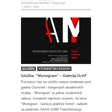
Arhitektonski fakultet
>
Najnovije
>
Vesti
>
Graf
IZLOŽBE
STUDENTSKI RADOVI
Izložba: ”Monogram” – Galerija GrAF
Pozivamo Vas na izložbu radova studenata prve
godine Osnovnih i Integrisanih akademskih
studija - "Monogram" je prikaz studentskih
radova, ocenjenih najvišom ocenom, na temu
"Monogram - Geneza grafičke forme", rađenih
na predmetu OASA-11080 Transformacija