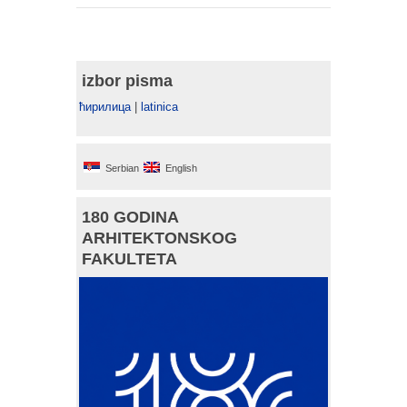
izbor pisma
ћирилица
|
latinica
Serbian
English
180 GODINA
ARHITEKTONSKOG
FAKULTETA