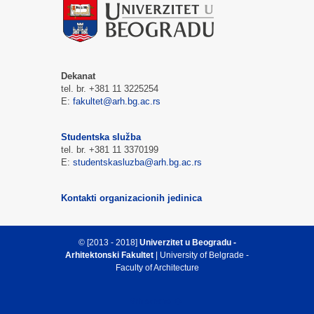
Dekanat
tel. br. +381 11 3225254
E:
fakultet@arh.bg.ac.rs
Studentska služba
tel. br. +381 11 3370199
E:
studentskasluzba@arh.bg.ac.rs
Kontakti organizacionih jedinica
© [2013 - 2018]
Univerzitet u Beogradu -
Arhitektonski Fakultet
| University of Belgrade -
Faculty of Architecture
Vrh strane