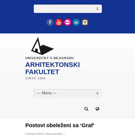
— Menu —
Facebook
YouTube
Flickr
LinkedIn
Instagram
UNIVERZITET U BEOGRADU
ARHITEKTONSKI
FAKULTET
— Menu —
Postovi obeleženi sa ‘Graf’
Univerzitet u Beogradu -