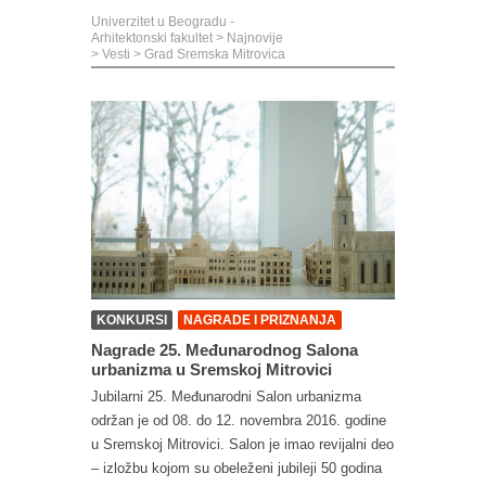
Univerzitet u Beogradu -
Arhitektonski fakultet
>
Najnovije
>
Vesti
>
Grad Sremska Mitrovica
KONKURSI
NAGRADE I PRIZNANJA
Nagrade 25. Međunarodnog Salona
urbanizma u Sremskoj Mitrovici
Jubilarni 25. Međunarodni Salon urbanizma
održan je od 08. do 12. novembra 2016. godine
u Sremskoj Mitrovici. Salon je imao revijalni deo
– izložbu kojom su obeleženi jubileji 50 godina