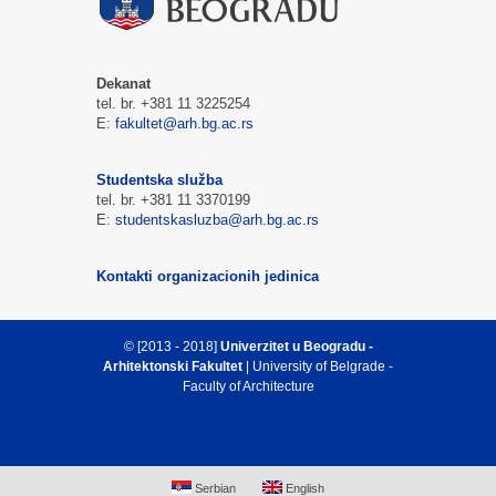
Dekanat
tel. br. +381 11 3225254
E:
fakultet@arh.bg.ac.rs
Studentska služba
tel. br. +381 11 3370199
E:
studentskasluzba@arh.bg.ac.rs
Kontakti organizacionih jedinica
© [2013 - 2018]
Univerzitet u Beogradu -
Arhitektonski Fakultet
| University of Belgrade -
Faculty of Architecture
Vrh strane
Serbian
English