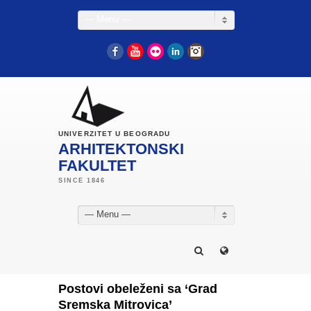
— Menu —
Facebook
YouTube
Flickr
LinkedIn
Instagram
UNIVERZITET U BEOGRADU
ARHITEKTONSKI
FAKULTET
— Menu —
Postovi obeleženi sa ‘Grad
Sremska Mitrovica’