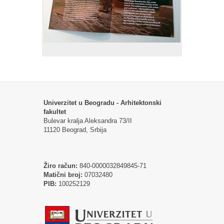
Univerzitet u Beogradu - Arhitektonski
fakultet
Bulevar kralja Aleksandra 73/II
11120 Beograd, Srbija
Žiro račun:
840-0000032849845-71
Matični broj:
07032480
PIB:
100252129