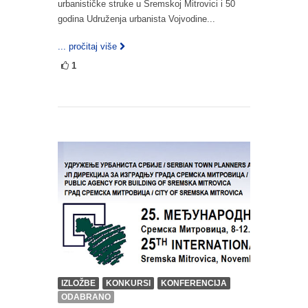
urbanističke struke u Sremskoj Mitrovici i 50
godina Udruženja urbanista Vojvodine...
... pročitaj više
1
IZLOŽBE
KONKURSI
KONFERENCIJA
ODABRANO