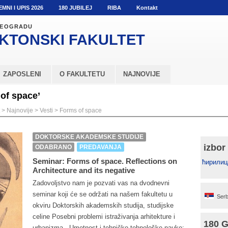
EMNI I UPIS 2026
180 JUBILEJ
RIBA
Kontakt
 BEOGRADU
KTONSKI
FAKULTET
ZAPOSLENI
O FAKULTETU
NAJNOVIJE
of space’
>
Najnovije
>
Vesti
>
Forms of space
DOKTORSKE AKADEMSKE STUDIJE
izbor
ODABRANO
PREDAVANJA
Seminar: Forms of space. Reflections on
ћирилиц
Architecture and its negative
Zadovoljstvo nam je pozvati vas na dvodnevni
seminar koji će se održati na našem fakultetu u
Serb
okviru Doktorskih akademskih studija, studijske
celine Posebni problemi istraživanja arhitekture i
180 
urbanizma - Umetnost i tehničko-tehnološke nauke: