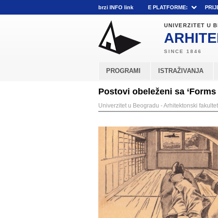
brzi INFO link
E PLATFORME:
PRIJ
UNIVERZITET U
ARHITE
PROGRAMI
ISTRAŽIVANJA
Postovi obeleženi sa ‘Forms 
Univerzitet u Beogradu - Arhitektonski fakultet