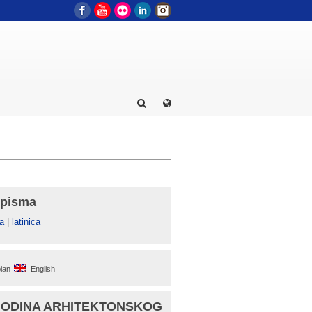
Facebook
YouTube
Flickr
LinkedIn
Instagram
 pisma
а
|
latinica
ian
English
GODINA ARHITEKTONSKOG