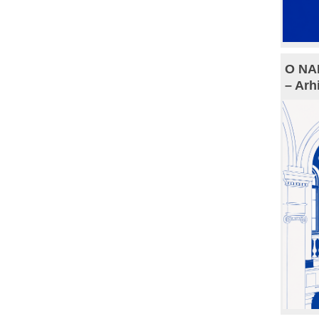
O NAM
– Arh