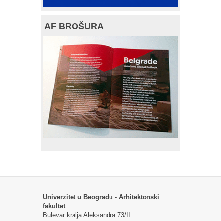
AF BROŠURA
Univerzitet u Beogradu - Arhitektonski
fakultet
Bulevar kralja Aleksandra 73/II