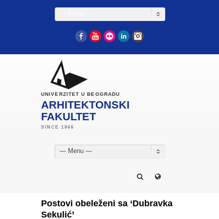
— Menu —
Facebook
YouTube
Flickr
LinkedIn
Instagram
UNIVERZITET U BEOGRADU
ARHITEKTONSKI
FAKULTET
— Menu —
Postovi obeleženi sa ‘Dubravka
Sekulić’