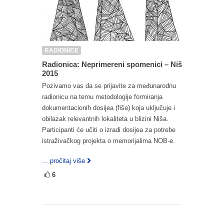
RADIONICE
Radionica: Neprimereni spomenici – Niš
2015
Pozivamo vas da se prijavite za međunarodnu
radionicu na temu metodologije formiranja
dokumentacionih dosijea (fiše) koja uključuje i
obilazak relevantnih lokaliteta u blizini Niša.
Participanti će učiti o izradi dosijea za potrebe
istraživačkog projekta o memorijalima NOB-e.
... pročitaj više
6