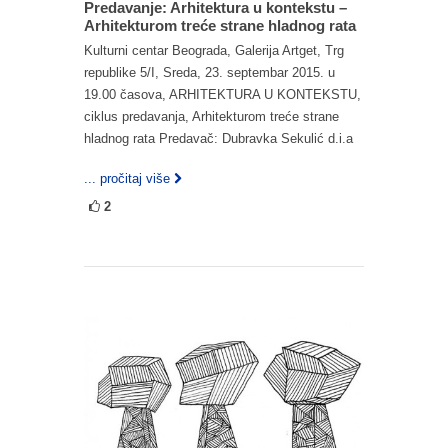
Predavanje: Arhitektura u kontekstu –
Arhitekturom treće strane hladnog rata
Kulturni centar Beograda, Galerija Artget, Trg
republike 5/I, Sreda, 23. septembar 2015. u
19.00 časova, ARHITEKTURA U KONTEKSTU,
ciklus predavanja, Arhitekturom treće strane
hladnog rata Predavač: Dubravka Sekulić d.i.a
... pročitaj više
2