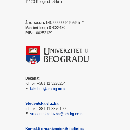
11120 Beograd, Srbija
Žiro račun:
840-0000032849845-71
Matični broj:
07032480
PIB:
100252129
Dekanat
tel. br. +381 11 3225254
E:
fakultet@arh.bg.ac.rs
Studentska služba
tel. br. +381 11 3370199
E:
studentskasluzba@arh.bg.ac.rs
Kontakti organizacionih jedinica