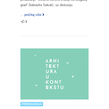
grad" Dubravke Sekulić, uz diskusiju.
... pročitaj više
1
PREDAVANJA