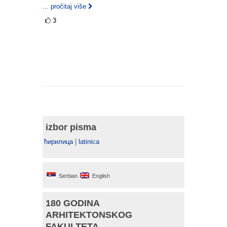
... pročitaj više
3
izbor pisma
ћирилица
|
latinica
Serbian
English
180 GODINA
ARHITEKTONSKOG
FAKULTETA