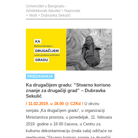
Univerzitet u Beogradu -
Arhitektonski fakultet
>
Najnovije
>
Vesti
>
Dubravka Sekulić
PREDAVANJA
Ka drugačijem gradu: “Stvarno korisno
znanje za drugačiji grad” – Dubravka
Sekulić
/ 11.02.2019. u 18.00 @ CZKd /
U okviru
serijala „Ka drugačijem gradu“, u organizaciji
Ministarstva prostora, u ponedeljak, 11. februara
2019. godine u 18.00 časova, u Centru za
kulturnu dekontaminaciju (mala sala) održaće se
predavanje "Stvarno korisno znanje za drugačiji