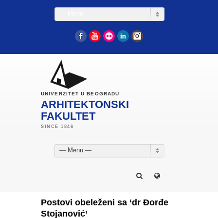
— Menu —
Facebook
YouTube
Flickr
LinkedIn
Instagram
UNIVERZITET U BEOGRADU
ARHITEKTONSKI
FAKULTET
— Menu —
Postovi obeleženi sa ‘dr Đorđe
Stojanović’