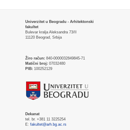
Univerzitet u Beogradu - Arhitektonski
fakultet
Bulevar kralja Aleksandra 73/II
11120 Beograd, Srbija
Žiro račun:
840-0000032849845-71
Matični broj:
07032480
PIB:
100252129
Dekanat
tel. br. +381 11 3225254
E:
fakultet@arh.bg.ac.rs