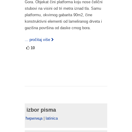
Gora. Objekat čini platforma koju nose čelični
stubovi na visini od tri metra iznad tla. Samu
platformu, okvirnog gabarita 90m2, čine
konstruktivni elementi od lameliranog drveta i
gazišna površina od daske crnog bora.
... pročitaj više
10
izbor pisma
ћирилица
|
latinica