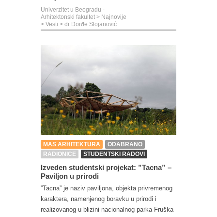
Univerzitet u Beogradu -
Arhitektonski fakultet
>
Najnovije
>
Vesti
>
dr Đorđe Stojanović
MAS ARHITEKTURA
ODABRANO
RADIONICE
STUDENTSKI RADOVI
Izveden studentski projekat: ”Tacna” –
Paviljon u prirodi
”Tacna” je naziv paviljona, objekta privremenog
karaktera, namenjenog boravku u prirodi i
realizovanog u blizini nacionalnog parka Fruška