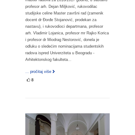
profesor arh. Dejan Miljković, rukovodilac
studijske celine Master završni rad (zamenik
docent dr Đorđe Stojanović, prodekan za
nastavu), i rukovodioci departmana, profesor
arh. Vladimir Lojanica, profesor mr Rajko Korica
i profesor dr Miodrag Nestorović, donela je
odluku o sledećim nominacijama studentskih
radova ispred Univerziteta u Beogradu -
Arhitektonskog fakulteta...
... pročitaj više
8