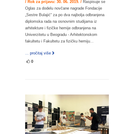
/ Rok za prijavu: 30. 06. 2019. /
Raspisuje se
Oglas za dodelu novčane nagrade Fondacije
„Sestre Bulajić“ za po dva najbolja odbranjena
diplomska rada na osnovnim studijama iz
arhitekture i fizičke hemije odbranjena na
Univerzitetu u Beogradu - Arhitektonskom
fakultetu i Fakultetu za fizičku hemiju...
... pročitaj više
0