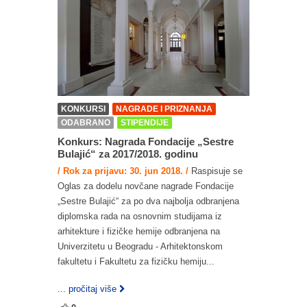
KONKURSI
NAGRADE I PRIZNANJA
ODABRANO
STIPENDIJE
Konkurs: Nagrada Fondacije „Sestre
Bulajić“ za 2017/2018. godinu
/ Rok za prijavu: 30. jun 2018. /
Raspisuje se
Oglas za dodelu novčane nagrade Fondacije
„Sestre Bulajić“ za po dva najbolja odbranjena
diplomska rada na osnovnim studijama iz
arhitekture i fizičke hemije odbranjena na
Univerzitetu u Beogradu - Arhitektonskom
fakultetu i Fakultetu za fizičku hemiju...
... pročitaj više