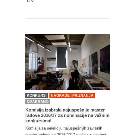
0
KONKURSI
NAGRADE I PRIZNANJA
ODABRANO
Komisija izabrala najuspešnije master
radove 2016/17 za nominacije na važnim
konkursima!
Komisija za selekciju najuspešnijih završnih
master radova za 2016/2017 godinu, u sastavu