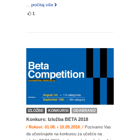
... pročitaj više
1
IZLOŽBE
KONKURSI
ODABRANO
Konkurs: Izložba BETA 2018
/ Rokovi: 01.08. i 10.09.2018. /
Pozivamo Vas
da učestvujete na konkursu za učešće na