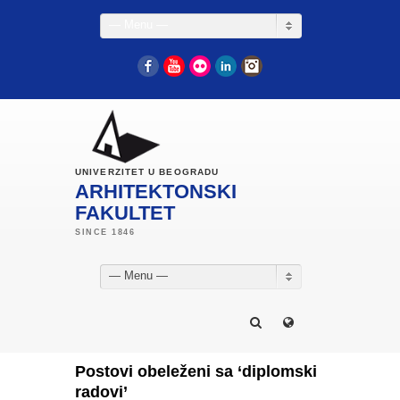
— Menu —
Facebook
YouTube
Flickr
LinkedIn
Instagram
UNIVERZITET U BEOGRADU
ARHITEKTONSKI
FAKULTET
— Menu —
Postovi obeleženi sa ‘diplomski
radovi’