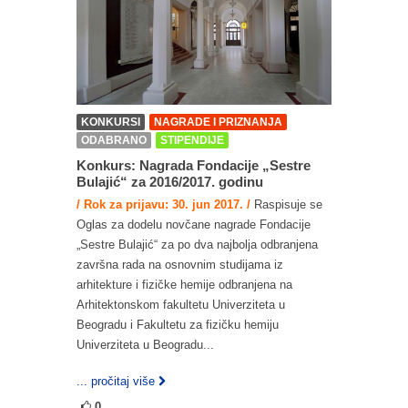
KONKURSI
NAGRADE I PRIZNANJA
ODABRANO
STIPENDIJE
Konkurs: Nagrada Fondacije „Sestre
Bulajić“ za 2016/2017. godinu
/ Rok za prijavu: 30. jun 2017. /
Raspisuje se
Oglas za dodelu novčane nagrade Fondacije
„Sestre Bulajić“ za po dva najbolja odbranjena
završna rada na osnovnim studijama iz
arhitekture i fizičke hemije odbranjena na
Arhitektonskom fakultetu Univerziteta u
Beogradu i Fakultetu za fizičku hemiju
Univerziteta u Beogradu...
... pročitaj više
0