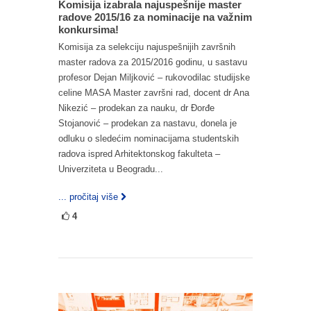
Komisija izabrala najuspešnije master
radove 2015/16 za nominacije na važnim
konkursima!
Komisija za selekciju najuspešnijih završnih
master radova za 2015/2016 godinu, u sastavu
profesor Dejan Miljković – rukovodilac studijske
celine MASA Master završni rad, docent dr Ana
Nikezić – prodekan za nauku, dr Đorđe
Stojanović – prodekan za nastavu, donela je
odluku o sledećim nominacijama studentskih
radova ispred Arhitektonskog fakulteta –
Univerziteta u Beogradu...
... pročitaj više
4