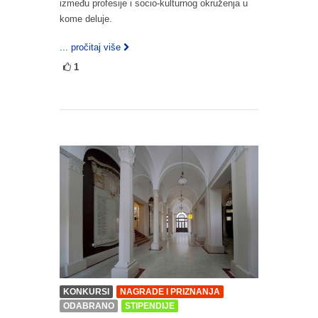
između profesije i socio-kulturnog okruženja u
kome deluje.
... pročitaj više
1
KONKURSI
NAGRADE I PRIZNANJA
ODABRANO
STIPENDIJE