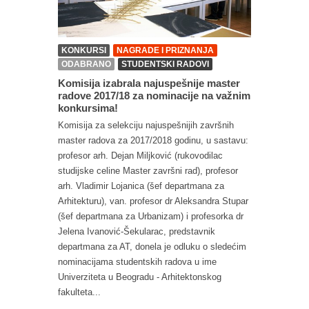
KONKURSI
NAGRADE I PRIZNANJA
ODABRANO
STUDENTSKI RADOVI
Komisija izabrala najuspešnije master
radove 2017/18 za nominacije na važnim
konkursima!
Komisija za selekciju najuspešnijih završnih
master radova za 2017/2018 godinu, u sastavu:
profesor arh. Dejan Miljković (rukovodilac
studijske celine Master završni rad), profesor
arh. Vladimir Lojanica (šef departmana za
Arhitekturu), van. profesor dr Aleksandra Stupar
(šef departmana za Urbanizam) i profesorka dr
Jelena Ivanović-Šekularac, predstavnik
departmana za AT, donela je odluku o sledećim
nominacijama studentskih radova u ime
Univerziteta u Beogradu - Arhitektonskog
fakulteta...