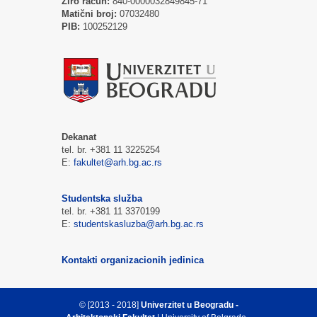
Žiro račun:
840-0000032849845-71
Matični broj:
07032480
PIB:
100252129
Dekanat
tel. br. +381 11 3225254
E:
fakultet@arh.bg.ac.rs
Studentska služba
tel. br. +381 11 3370199
E:
studentskasluzba@arh.bg.ac.rs
Kontakti organizacionih jedinica
© [2013 - 2018]
Univerzitet u Beogradu -