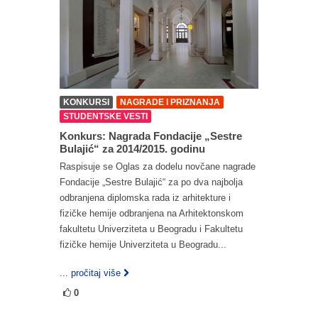
KONKURSI
NAGRADE I PRIZNANJA
STUDENTSKE VESTI
Konkurs: Nagrada Fondacije „Sestre
Bulajić“ za 2014/2015. godinu
Raspisuje se Oglas za dodelu novčane nagrade
Fondacije „Sestre Bulajić“ za po dva najbolja
odbranjena diplomska rada iz arhitekture i
fizičke hemije odbranjena na Arhitektonskom
fakultetu Univerziteta u Beogradu i Fakultetu
fizičke hemije Univerziteta u Beogradu...
... pročitaj više
0