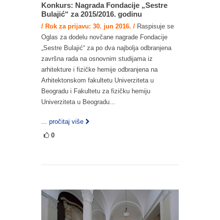
Konkurs: Nagrada Fondacije „Sestre
Bulajić“ za 2015/2016. godinu
/ Rok za prijavu: 30. jun 2016. /
Raspisuje se
Oglas za dodelu novčane nagrade Fondacije
„Sestre Bulajić“ za po dva najbolja odbranjena
završna rada na osnovnim studijama iz
arhitekture i fizičke hemije odbranjena na
Arhitektonskom fakultetu Univerziteta u
Beogradu i Fakultetu za fizičku hemiju
Univerziteta u Beogradu...
... pročitaj više
0