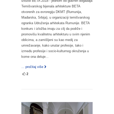
izložbi BETA 2018 - jednom od glavnih događaja
Temišvarskog bijenala arhitekture BETA
otvorenih za evroregiju DKMT (Rumunija,
Mađarska, Srbija), u organizaciji temišvarskog
ogranka Udruženja arhitekata Rumunije. BETA
konkurs i izložba imaju za cilj da podrže i
promovišu kvalitetnu arhitekturu u svim njenim
oblicima, a zamišljeni su kao medij za
umrežavanje, kako unutar profesije, tako i
između profesije i socio-kulturnog okruženja u
kome ona deluje...
... pročitaj više
2