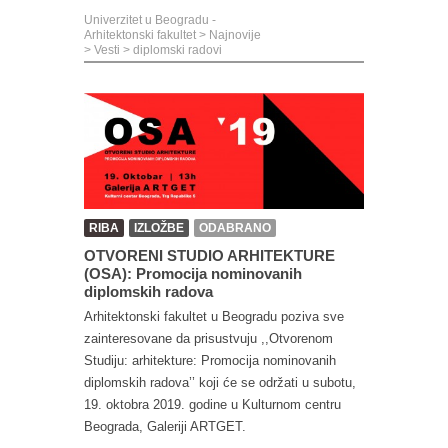
Univerzitet u Beogradu -
Arhitektonski fakultet
>
Najnovije
>
Vesti
>
diplomski radovi
RIBA
IZLOŽBE
ODABRANO
OTVORENI STUDIO ARHITEKTURE
(OSA): Promocija nominovanih
diplomskih radova
Arhitektonski fakultet u Beogradu poziva sve
zainteresovane da prisustvuju ,,Otvorenom
Studiju: arhitekture: Promocija nominovanih
diplomskih radova’’ koji će se održati u subotu,
19. oktobra 2019. godine u Kulturnom centru
Beograda, Galeriji ARTGET.