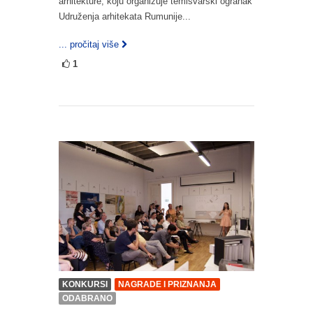
arhitekture, koju organizuje temišvarski ogranak
Udruženja arhitekata Rumunije...
... pročitaj više
1
KONKURSI
NAGRADE I PRIZNANJA
ODABRANO