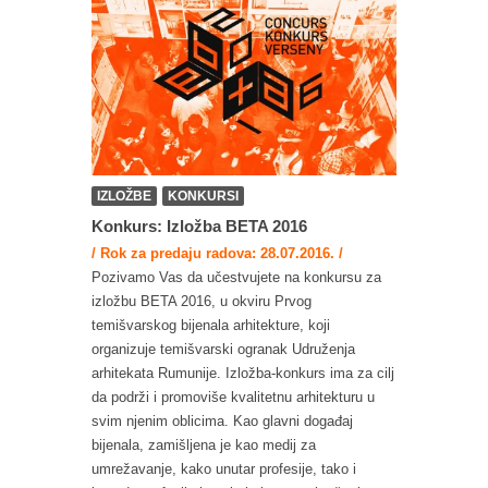
IZLOŽBE
KONKURSI
Konkurs: Izložba BETA 2016
/ Rok za predaju radova: 28.07.2016. /
Pozivamo Vas da učestvujete na konkursu za
izložbu BETA 2016, u okviru Prvog
temišvarskog bijenala arhitekture, koji
organizuje temišvarski ogranak Udruženja
arhitekata Rumunije. Izložba-konkurs ima za cilj
da podrži i promoviše kvalitetnu arhitekturu u
svim njenim oblicima. Kao glavni događaj
bijenala, zamišljena je kao medij za
umrežavanje, kako unutar profesije, tako i