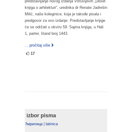
predstavljanje novog izdanja Vitruvijevih „Deset
knjiga o arhitekturi“, urednika dr Renate Jadrešin
Milić, naše koleginice, koja je takođe pisala i
predgovor za ovo izdanje. Predstavljanje knjige
će se održati u okviru 59. Sajma knjiga, u Hali
1, parter, štand broj 1443.
... pročitaj više
17
izbor pisma
ћирилица
|
latinica