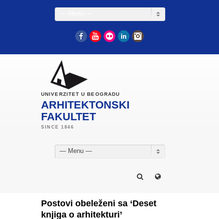
— Menu —
Facebook
YouTube
Flickr
LinkedIn
Instagram
UNIVERZITET U BEOGRADU
ARHITEKTONSKI
FAKULTET
— Menu —
Postovi obeleženi sa ‘Deset
knjiga o arhitekturi’