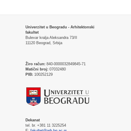
Univerzitet u Beogradu - Arhitektonski
fakultet
Bulevar kralja Aleksandra 73/II
11120 Beograd, Srbija
Žiro račun:
840-0000032849845-71
Matični broj:
07032480
PIB:
100252129
Dekanat
tel. br. +381 11 3225254
E:
fakultet@arh.bg.ac.rs