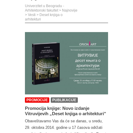
Univerzitet u Beogradu -
Arhitektonski fakultet
>
Najnovije
>
Vesti
>
Deset knjiga o
arhitekturi
PROMOCIJE
PUBLIKACIJE
Promocija knjige: Novo izdanje
Vitruvijevih „Deset knjiga o arhitekturi“
Obaveštavamo Vas da će se danas, u sredu,
29. oktobra 2014. godine u 17 časova održati