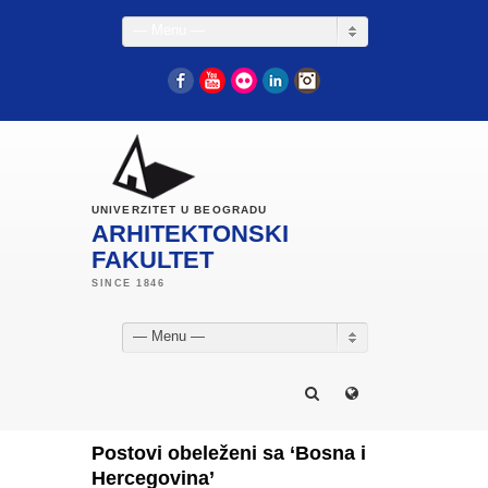
— Menu —
Facebook
YouTube
Flickr
LinkedIn
Instagram
UNIVERZITET U BEOGRADU
ARHITEKTONSKI
FAKULTET
— Menu —
Postovi obeleženi sa ‘Bosna i
Hercegovina’