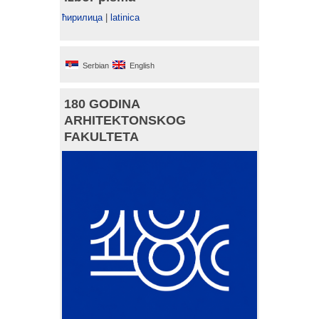
ћирилица
|
latinica
Serbian
English
180 GODINA
ARHITEKTONSKOG
FAKULTETA