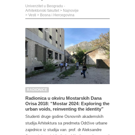
Univerzitet u Beogradu -
Arhitektonski fakultet
>
Najnovije
>
Vesti
>
Bosna i Hercegovina
RADIONICE
Radionica u okviru Mostarskih Dana
Orisa 2018: “Mostar 2024: Exploring the
urban voids, reinventing the identity”
Studenti druge godine Osnovnih akademskih
studija Arhitektura sa predmeta Održive urbane
zajednice iz studija van. prof. dr Aleksandre