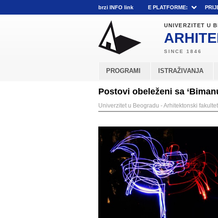
brzi INFO link
E PLATFORME:
PRIJ
UNIVERZITET U
ARHITE
PROGRAMI
ISTRAŽIVANJA
Postovi obeleženi sa ‘Biman
Univerzitet u Beogradu - Arhitektonski fakultet