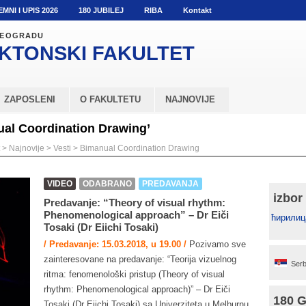
EMNI I UPIS 2026
180 JUBILEJ
RIBA
Kontakt
 BEOGRADU
KTONSKI
FAKULTET
ZAPOSLENI
O FAKULTETU
NAJNOVIJE
ual Coordination Drawing’
>
Najnovije
>
Vesti
>
Bimanual Coordination Drawing
VIDEO
ODABRANO
PREDAVANJA
izbor
Predavanje: “Theory of visual rhythm:
Phenomenological approach” – Dr Eiči
ћирилиц
Tosaki (Dr Eiichi Tosaki)
/ Predavanje: 15.03.2018, u 19.00 /
Pozivamo sve
zainteresovane na predavanje: “Teorija vizuelnog
Serb
ritma: fenomenološki pristup (Theory of visual
rhythm: Phenomenological approach)” – Dr Eiči
180 
Tosaki (Dr Eiichi Tosaki) sa Univerziteta u Melburnu,