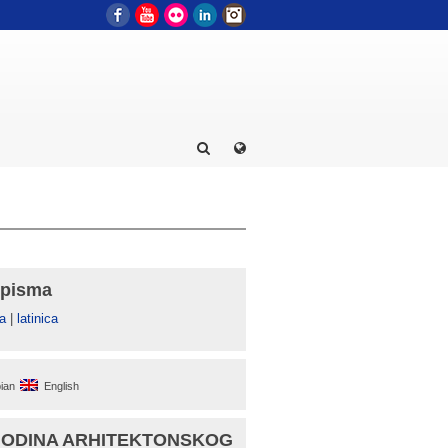
Facebook
YouTube
Flickr
LinkedIn
Instagram
 pisma
а
|
latinica
ian
English
GODINA ARHITEKTONSKOG