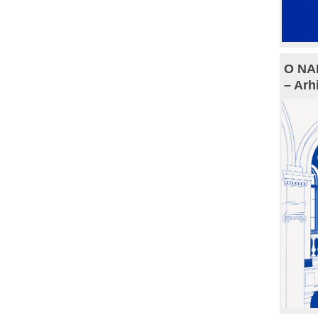
O NAM
– Arh