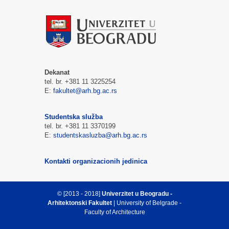
Dekanat
tel. br. +381 11 3225254
E:
fakultet@arh.bg.ac.rs
Studentska služba
tel. br. +381 11 3370199
E:
studentskasluzba@arh.bg.ac.rs
Kontakti organizacionih jedinica
© [2013 - 2018]
Univerzitet u Beogradu -
Arhitektonski Fakultet
| University of Belgrade -
Faculty of Architecture