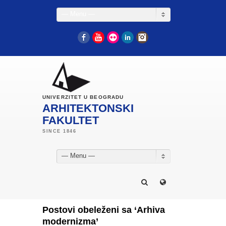
— Menu —
Facebook
YouTube
Flickr
LinkedIn
Instagram
UNIVERZITET U BEOGRADU
ARHITEKTONSKI
FAKULTET
— Menu —
Postovi obeleženi sa ‘Arhiva
modernizma’