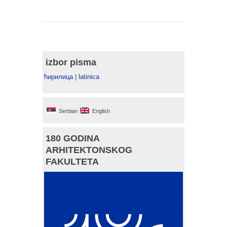
izbor pisma
ћирилица
|
latinica
Serbian
English
180 GODINA
ARHITEKTONSKOG
FAKULTETA