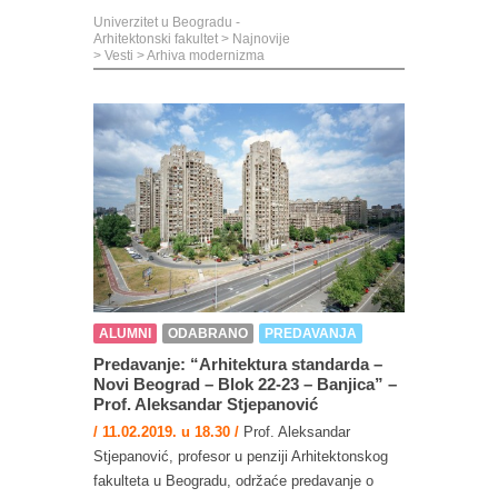
Univerzitet u Beogradu -
Arhitektonski fakultet
>
Najnovije
>
Vesti
>
Arhiva modernizma
ALUMNI
ODABRANO
PREDAVANJA
Predavanje: “Arhitektura standarda –
Novi Beograd – Blok 22-23 – Banjica” –
Prof. Aleksandar Stjepanović
/ 11.02.2019. u 18.30 /
Prof. Aleksandar
Stjepanović, profesor u penziji Arhitektonskog
fakulteta u Beogradu, održaće predavanje o