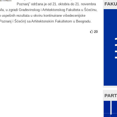
FAKU
Poznanj” održana je od 21. oktobra do 21. novembra
RMa, u zgradi Građevinskog i Arhitektonskog Fakulteta u Šćećinu,
h uspešnih rezultata u okviru kontinuirane višedecenijske
(Poznanj i Šćećin) sa Arhitektonskim Fakultetom u Beogradu.
20
PART