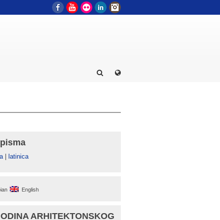
Facebook
YouTube
Flickr
LinkedIn
Instagram
 pisma
а
|
latinica
ian
English
GODINA ARHITEKTONSKOG