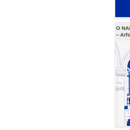
O NAM
– Arh