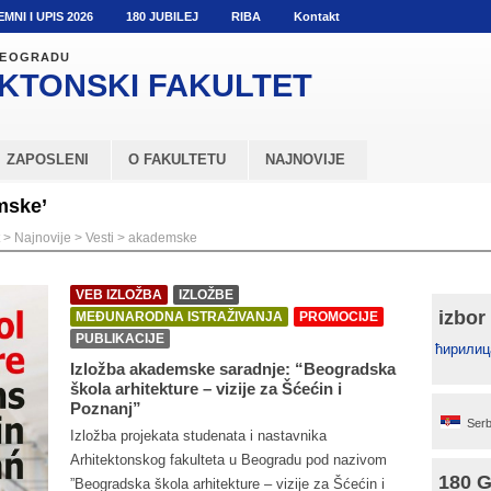
EMNI I UPIS 2026
180 JUBILEJ
RIBA
Kontakt
 BEOGRADU
KTONSKI
FAKULTET
ZAPOSLENI
O FAKULTETU
NAJNOVIJE
mske’
>
Najnovije
>
Vesti
>
akademske
VEB IZLOŽBA
IZLOŽBE
izbor
MEĐUNARODNA ISTRAŽIVANJA
PROMOCIJE
PUBLIKACIJE
ћирилиц
Izložba akademske saradnje: “Beogradska
škola arhitekture – vizije za Šćećin i
Poznanj”
Serb
Izložba projekata studenata i nastavnika
Arhitektonskog fakulteta u Beogradu pod nazivom
180 
”Beogradska škola arhitekture – vizije za Šćećin i