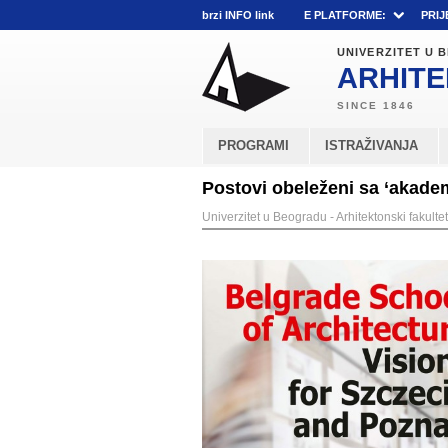
brzi INFO link
E PLATFORME:
PRIJ
UNIVERZITET U
ARHITE
PROGRAMI
ISTRAŽIVANJA
Postovi obeleženi sa ‘akade
Univerzitet u Beogradu - Arhitektonski fakultet