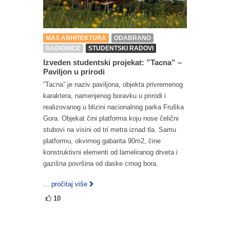
MAS ARHITEKTURA
ODABRANO
RADIONICE
STUDENTSKI RADOVI
Izveden studentski projekat: ”Tacna” –
Paviljon u prirodi
”Tacna” je naziv paviljona, objekta privremenog
karaktera, namenjenog boravku u prirodi i
realizovanog u blizini nacionalnog parka Fruška
Gora. Objekat čini platforma koju nose čelični
stubovi na visini od tri metra iznad tla. Samu
platformu, okvirnog gabarita 90m2, čine
konstruktivni elementi od lameliranog drveta i
gazišna površina od daske crnog bora.
... pročitaj više
10