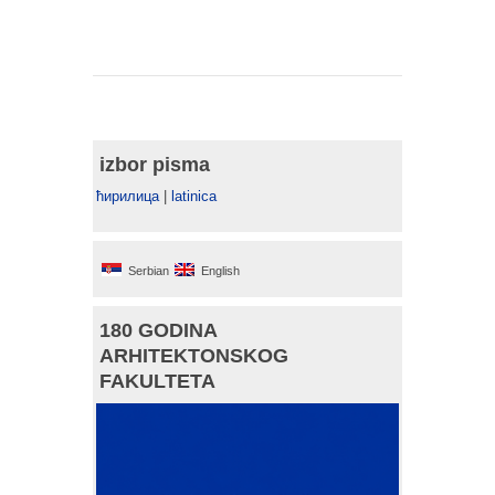
izbor pisma
ћирилица
|
latinica
Serbian
English
180 GODINA
ARHITEKTONSKOG
FAKULTETA