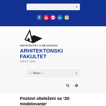
— Menu —
Facebook
YouTube
Flickr
LinkedIn
Instagram
UNIVERZITET U BEOGRADU
ARHITEKTONSKI
FAKULTET
— Menu —
Postovi obeleženi sa ‘3D
modelovanje’