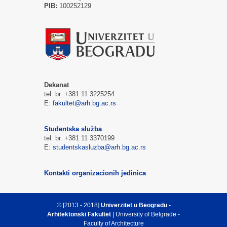
PIB:
100252129
Dekanat
tel. br. +381 11 3225254
E:
fakultet@arh.bg.ac.rs
Studentska služba
tel. br. +381 11 3370199
E:
studentskasluzba@arh.bg.ac.rs
Kontakti organizacionih jedinica
© [2013 - 2018]
Univerzitet u Beogradu -
Arhitektonski Fakultet
| University of Belgrade -
Faculty of Architecture