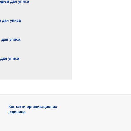
едњи дан уписа
 дан уписа
 дан уписа
 дан уписа
Контакти организационих
јединица