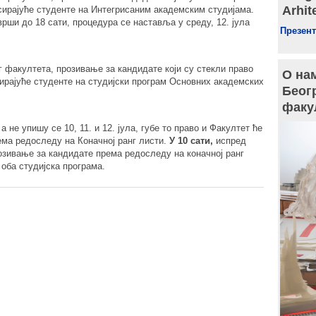
Arhit
сирајуће студенте на Интегрисаним академским студијама.
врши до 18 сати, процедура се наставља у среду, 12. јула
Презент
 факултета, прозивање за кандидате који су стекли право
О нам
ирајуће студенте на студијски програм Основних академских
Беог
факу
а не упишу се 10, 11. и 12. јула, губе то право и Факултет ће
ема редоследу на Коначној ранг листи.
У 10 сати,
испред
озивање за кандидате према редоследу на коначној ранг
 оба студијска програма.