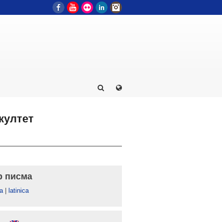
Facebook
YouTube
Flickr
LinkedIn
Instagram
култет
р писма
а
|
latinica