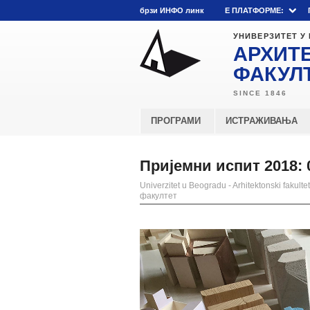
брзи ИНФО линк
E ПЛАТФОРМЕ:
УНИВЕРЗИТЕТ У
АРХИТ
ФАКУЛ
ПРОГРАМИ
ИСТРАЖИВАЊА
Пријемни испит 2018:
Univerzitet u Beogradu - Arhitektonski fakultet
факултет