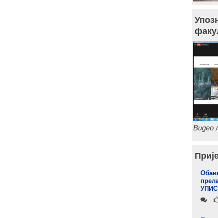
Упоз
факу
Видео л
Прије
Обаве
прела
УПИС