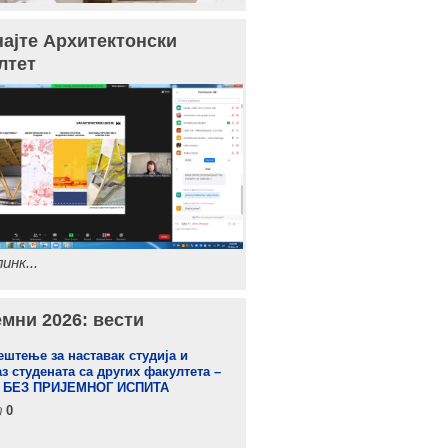
најте Архитектонски
лтет
инк...
мни 2026: вести
штење за наставак студија и
з студената са других факултета –
 БЕЗ ПРИЈЕМНОГ ИСПИТА
0