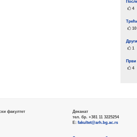
Посл
4
Tрећи
10
Други
1
Први
4
ски факултет
Деканат
тел. бр. +381 11 3225254
Е:
fakultet@arh.bg.ac.rs