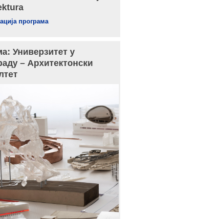
ektura
ација програма
а: Универзитет у
раду – Архитектонски
лтет