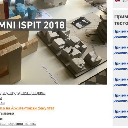
Serb
Прим
тест
Пријемн
решених
Пријемн
решених
Пријемн
решених
Пријемн
решених
одину студијских програма
Пријемн
и
решених
лан
иса на Архитектонски факултет
Пријемн
ављивања
решених
пит
ања пријемног испита