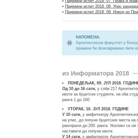
•
Пријемни испит 2018: 07. Права и оба
•
Пријемни испит 2018: 08. Упис кандид
•
Пријемни испит 2018: 09. Извод из Пр
НАПОМЕНА:
Архитектонски факултет у Беогр
промене ће благовремено бити об
из Информатора 2018
ПОНЕДЕЉАК, 09. ЈУЛ 2018. ГОДИН
Од 10 до 16 сати,
у соби 217 Архитектон
квоте за буџетске студенте, на оба студ
ранга 1 до 160.
УТОРАК, 10. ЈУЛ 2018. ГОДИНЕ
У 10 сати,
у амфитеатру Архитектонског
на упис, до попуне буџетских места на о
рангирали до 200. ранга. Уколико се ни
наставити до попуне квоте.
У 14 сати,
у амфитеатру Архитектонског