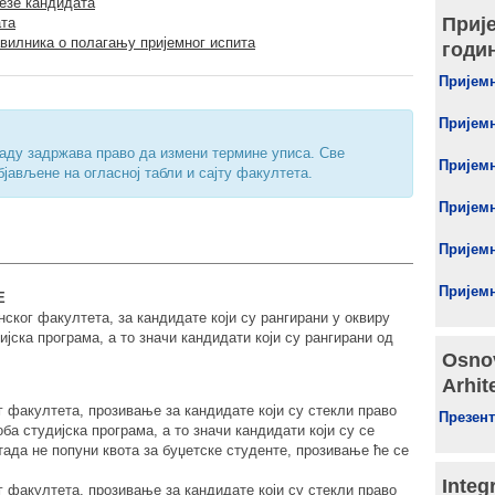
везе кандидата
Приј
ата
авилника о полагању пријемног испита
годи
Пријемн
Пријемн
аду задржава право да измени термине уписа. Све
Пријемн
јављене на огласној табли и сајту факултета.
Пријемн
Пријемн
Пријемн
Е
ског факултета, за кандидате који су рангирани у оквиру
ијска програма, а то значи кандидати који су рангирани од
Osnov
Arhit
 факултета, прозивање за кандидате који су стекли право
Презент
ба студијска програма, а то значи кандидати који су се
 тада не попуни квота за буџетске студенте, прозивање ће се
Integ
 факултета, прозивање за кандидате који су стекли право