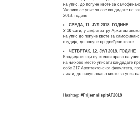
на упис, до попуне квоте за самофинан
Уколико се упис за ове кандидате не за
2018. године
СРЕДА, 11. ЈУЛ 2018. ГОДИНЕ
У 10 сати,
у амфитеатру Архитектонског
на упис до попуне квоте за самофинанс
студија, до попуне предвиђене квоте.
ЧЕТВРТАК, 12. ЈУЛ 2018. ГОДИНЕ
Кандидати који су стекли право на упис 
на њихово место уписати кандидате пр
собе 217 Архитектонског факултета, пр
листи, до попуњавања квоте за упис на
Hashtag:
#PrijemniispitAF2018