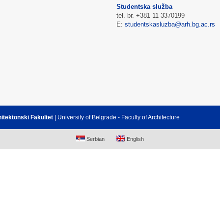
Studentska služba
tel. br. +381 11 3370199
E:
studentskasluzba@arh.bg.ac.rs
hitektonski Fakultet
| University of Belgrade - Faculty of Architecture
Serbian
English