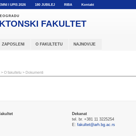
EMNI I UPIS 2026
180 JUBILEJ
RIBA
Kontakt
 BEOGRADU
KTONSKI
FAKULTET
ZAPOSLENI
O FAKULTETU
NAJNOVIJE
>
O fakultetu
>
Dokumenti
akultet
Dekanat
tel. br. +381 11 3225254
E:
fakultet@arh.bg.ac.rs