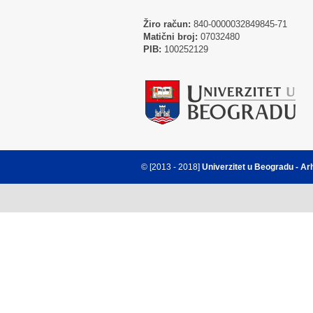
Žiro račun:
840-0000032849845-71
Matični broj:
07032480
PIB:
100252129
© [2013 - 2018]
Univerzitet u Beogradu - Ar