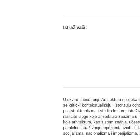
Istraživači:
U okviru Laboratorije Arhitektura i politika
se kritički kontekstualizuju i istorizuju od
poststrukturalizma i studija kulture, istra
različite uloge koje arhitektura zauzima u
koje arhitektura, kao sistem znanja, učest
paralelno istraživanje reprezentativnih al
socijalizma, nacionalizma i imperijalizma,