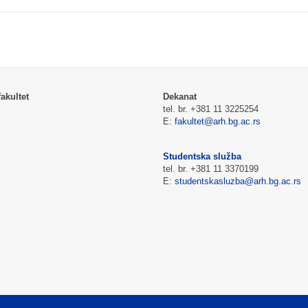
akultet
Dekanat
tel. br. +381 11 3225254
E:
fakultet@arh.bg.ac.rs
Studentska služba
tel. br. +381 11 3370199
E:
studentskasluzba@arh.bg.ac.rs