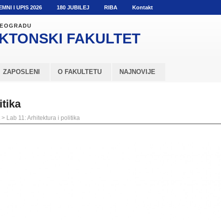
EMNI I UPIS 2026
180 JUBILEJ
RIBA
Kontakt
 BEOGRADU
KTONSKI
FAKULTET
ZAPOSLENI
O FAKULTETU
NAJNOVIJE
itika
>
Lab 11: Arhitektura i politika