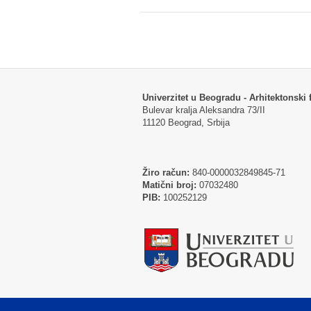
Univerzitet u Beogradu - Arhitektonski f
Bulevar kralja Aleksandra 73/II
11120 Beograd, Srbija
Žiro račun:
840-0000032849845-71
Matični broj:
07032480
PIB:
100252129