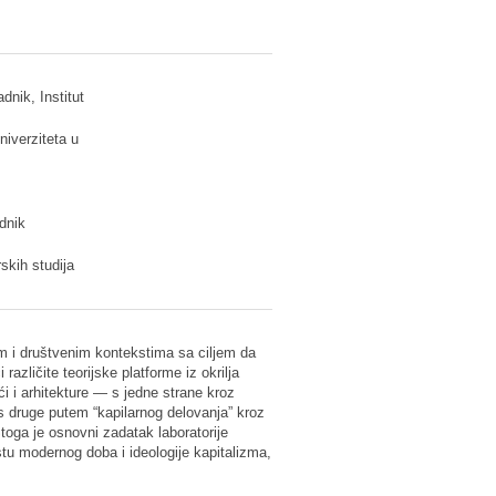
dnik, Institut
niverziteta u
dnik
skih studija
jskim i društvenim kontekstima sa ciljem da
različite teorijske platforme iz okrilja
ći i arhitekture — s jedne strane kroz
 s druge putem “kapilarnog delovanja” kroz
toga je osnovni zadatak laboratorije
stu modernog doba i ideologije kapitalizma,