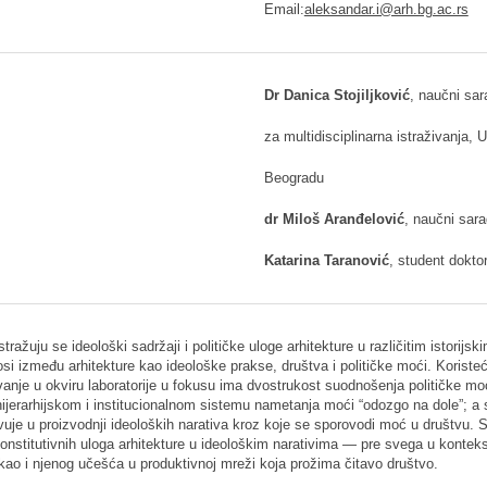
Email:
aleksandar.i@arh.bg.ac.rs
Dr Danica Stojiljković
, naučni sara
za multidisciplinarna istraživanja, U
Beogradu
dr Miloš Aranđelović
, naučni sara
Katarina Taranović
, student doktor
 istražuju se ideološki sadržaji i političke uloge arhitekture u različitim istori
nosi između arhitekture kao ideološke prakse, društva i političke moći. Koristeći 
živanje u okviru laboratorije u fokusu ima dvostrukost suodnošenja političke mo
 hijerarhijskom i institucionalnom sistemu nametanja moći “odozgo na dole”; a
vuje u proizvodnji ideoloških narativa kroz koje se sporovodi moć u društvu. S
i konstitutivnih uloga arhitekture u ideološkim narativima — pre svega u kontek
 kao i njenog učešća u produktivnoj mreži koja prožima čitavo društvo.