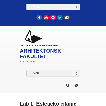
— Menu —
Facebook
YouTube
Flickr
LinkedIn
Instagram
UNIVERZITET U BEOGRADU
ARHITEKTONSKI
FAKULTET
— Menu —
Lab 1: Estetičko čitanje