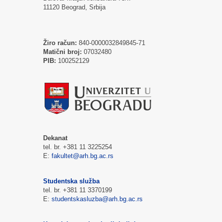
11120 Beograd, Srbija
Žiro račun:
840-0000032849845-71
Matični broj:
07032480
PIB:
100252129
Dekanat
tel. br. +381 11 3225254
E:
fakultet@arh.bg.ac.rs
Studentska služba
tel. br. +381 11 3370199
E:
studentskasluzba@arh.bg.ac.rs