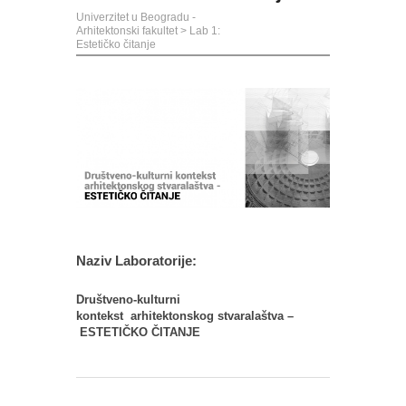
Univerzitet u Beogradu -
Arhitektonski fakultet
>
Lab 1:
Estetičko čitanje
Naziv Laboratorije:
Društveno-kulturni
kontekst
arhitektonskog stvaralaštva –
ESTETIČKO ČITANJE