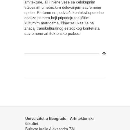
arhitekture, ali i njene veze sa celokupnim
vizuelnim umetničkim delovanjem savremene
epohe. Pri tome se podvlači kontekst uporedne
analize primera koji pripadaju različitim
kulturnim matricama, čime se ukazuje na
značaj transkulturalnog estetičkog konteksta
savremene arhitektonske prakse.
Univerzitet u Beogradu - Arhitektonski
fakultet
Bulevar kralja Aleksandra 73/II