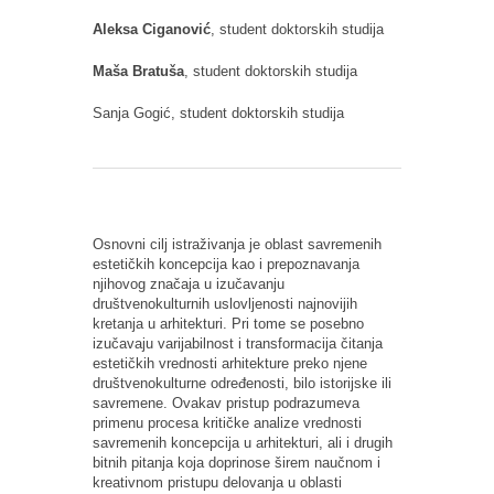
Aleksa Ciganović
, student doktorskih studija
Maša Bratuša
, student doktorskih studija
Sanja Gogić, student doktorskih studija
Osnovni cilj istraživanja je oblast savremenih
estetičkih koncepcija kao i prepoznavanja
njihovog značaja u izučavanju
društvenokulturnih uslovljenosti najnovijih
kretanja u arhitekturi. Pri tome se posebno
izučavaju varijabilnost i transformacija čitanja
estetičkih vrednosti arhitekture preko njene
društvenokulturne određenosti, bilo istorijske ili
savremene. Ovakav pristup podrazumeva
primenu procesa kritičke analize vrednosti
savremenih koncepcija u arhitekturi, ali i drugih
bitnih pitanja koja doprinose širem naučnom i
kreativnom pristupu delovanja u oblasti