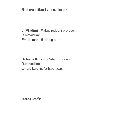
Rukovodilac Laboratorije:
dr Vladimir Mako
, redovni profesor
Rukovodilac
Email:
mako@arh.bg.ac.rs
Dr Irena Kuletin Ćulafić
, docent
Rukovodilac
Email:
kuletin@arh.bg.ac.rs
Istraživači: