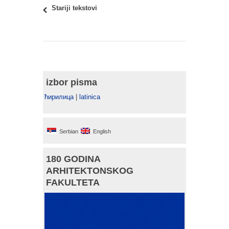
Stariji tekstovi
izbor pisma
ћирилица
|
latinica
Serbian
English
180 GODINA
ARHITEKTONSKOG
FAKULTETA