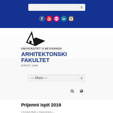
— Menu —
Facebook
YouTube
Flickr
LinkedIn
Instagram
UNIVERZITET U BEOGRADU
ARHITEKTONSKI
FAKULTET
— Menu —
Prijemni ispit 2019
Univerzitet u Beogradu -