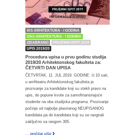
IAS ARHITEKTURA - I GODINA
OAS ARHITEKTURA - I GODINA
ODABRANO
PRIJEMNI ISPIT 2019
UPIS 2019/20
Procedura upisa u prvu godinu studija
2019/20 Arhitektonskog fakulteta za:
ČETVRTI DAN UPISA
ČETVRTAK, 11. JUL 2019. GODINE: U 10 sati,
u amfiteatru Arhitektonskog fakulteta je
prozivanje za kandidate koji su stekli pravo na
upis, do popune kvote za samofinansirajuće
studente na oba studijska programa. Prozivanje
počinje od najbolje plasiranog NEUPISANOG
kandidata pa do kandidata koji su se rangirali
zaključno sa rangom 305.
... pročitaj više