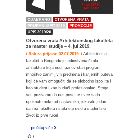
ODABRANO
OTVORENA VRATA
PRIJEMNI ISPIT 2019
PROMOCIJE
UPIS 2019/20
Otvorena vrata Arhitektonskog fakulteta
za master studije – 4. jul 2019.
/ Rok za prijavu: 02.07.2019. /
Arhitektonski
fakultet u Beogradu je jedinstvena škola
arhitekture koja nudi raznovrstan program,
mnoštvo zanimljivih predmeta i karijernih puteva
koji će vam omogućiti da se slobodno ispoljite i
kao student i kao budući profesionalac. Stoga
vas pozivamo da nas posetite i već sada
upoznate neke od nastavnika, iskusite jedan
dan na fakultetu i steknete uvid u studentski
život iz prve ruke!
... pročitaj više
7