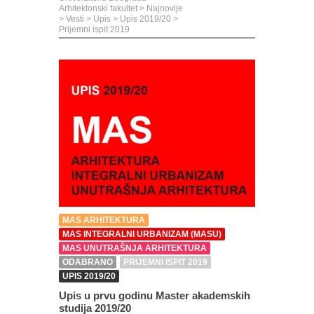
Arhitektonski fakultet
>
Najnovije
>
Vesti
>
Upis
>
Upis 2019/20
>
Prijemni ispit 2019
MAS ARHITEKTURA
MAS INTEGRALNI URBANIZAM (MASU)
MAS UNUTRAŠNJA ARHITEKTURA
ODABRANO
PRIJEMNI ISPIT 2019
UPIS 2019/20
Upis u prvu godinu Master akademskih
studija 2019/20