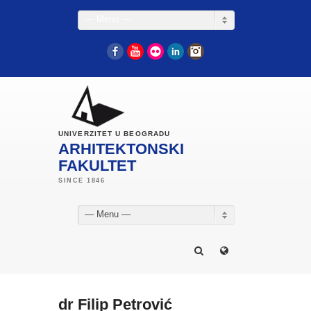
— Menu —
Facebook
YouTube
Flickr
LinkedIn
Instagram
UNIVERZITET U BEOGRADU
ARHITEKTONSKI
FAKULTET
— Menu —
dr Filip Petrović