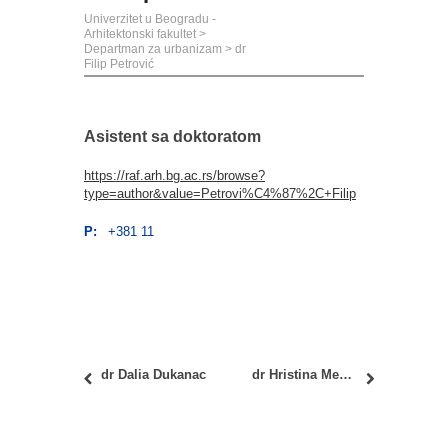
Univerzitet u Beogradu -
Arhitektonski fakultet
>
Departman za urbanizam
>
dr
Filip Petrović
Asistent sa doktoratom
https://raf.arh.bg.ac.rs/browse?
type=author&value=Petrovi%C4%87%2C+Filip
P:
+381 11
dr Dalia Dukanac
dr Hristina Meseldžija