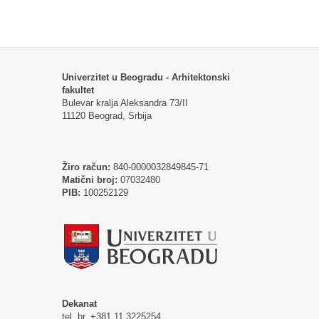
Univerzitet u Beogradu - Arhitektonski
fakultet
Bulevar kralja Aleksandra 73/II
11120 Beograd, Srbija
Žiro račun:
840-0000032849845-71
Matični broj:
07032480
PIB:
100252129
Dekanat
tel. br. +381 11 3225254