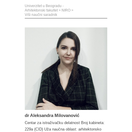
Univerzitet u Beogradu -
Arhitektonski fakultet
>
NIRO
>
Viši naučni saradnik
dr Aleksandra Milovanović
Centar za istraživačku delatnost Broj kabineta:
229a (CID) Uža naučna oblast: arhitektonsko