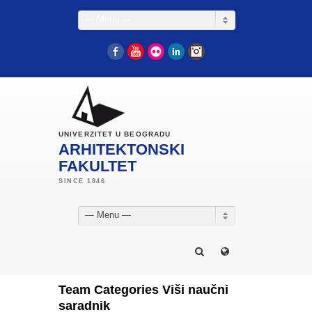
— Menu —
Facebook
YouTube
Flickr
LinkedIn
Instagram
UNIVERZITET U BEOGRADU
ARHITEKTONSKI
FAKULTET
— Menu —
Team Categories Viši naučni
saradnik