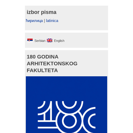
izbor pisma
ћирилица
|
latinica
Serbian
English
180 GODINA
ARHITEKTONSKOG
FAKULTETA