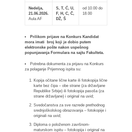
Nedelja,
S, T, Ć, U,
od 10.00 do
21.06.2026.
F, H, C, Č,
18.00
Aula AF
DŽ, Š
Prilikom prijave na Konkurs Kandidat
mora imati broj koji je dobio putem
elektronske pošte nakon uspešnog
popunjavanja Formulara na sajtu Fakulteta.
Potrebna dokumenta za prijavu na Konkurs
za polaganje Prijemnog ispita su:
Kopija očitane lične karte ili fotokopija lične
karte bez čipa – obe strane (za državljane
Republike Srbije) ili fotokopija pasoša (za
strane državljane) i original na uvid;
Svedočanstva za sve razrede prethodnog
srednjoškolskog obrazovanja – fotokopije i
originali na uvid;
Diploma o položenom završnom-
maturskom ispitu – fotokopija i original na