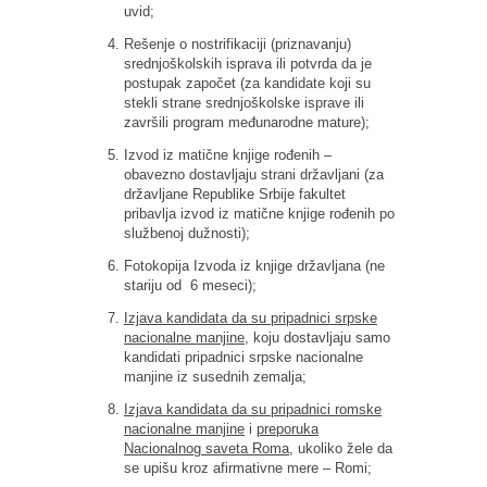
uvid;
Rešenje o nostrifikaciji (priznavanju)
srednjoškolskih isprava ili potvrda da je
postupak započet (za kandidate koji su
stekli strane srednjoškolske isprave ili
završili program međunarodne mature);
Izvod iz matične knjige rođenih –
obavezno dostavljaju strani državljani (za
državljane Republike Srbije fakultet
pribavlja izvod iz matične knjige rođenih po
službenoj dužnosti);
Fotokopija Izvoda iz knjige državljana (ne
stariju od 6 meseci);
Izjava kandidata da su pripadnici srpske
nacionalne manjine
,
koju dostavljaju samo
kandidati pripadnici srpske nacionalne
manjine iz susednih zemalja;
Izjava kandidata da su pripadnici romske
nacionalne manjine
i
preporuka
Nacionalnog saveta Roma
, ukoliko žele da
se upišu kroz afirmativne mere – Romi;