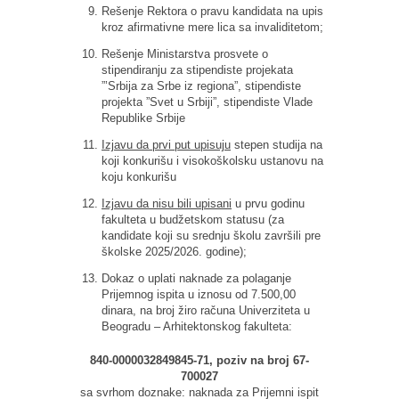
Rešenje Rektora o pravu kandidata na upis
kroz afirmativne mere lica sa invaliditetom;
Rešenje Ministarstva prosvete o
stipendiranju za stipendiste projekata
”’Srbija za Srbe iz regiona”, stipendiste
projekta ”Svet u Srbiji”, stipendiste Vlade
Republike Srbije
Izjavu da prvi put upisuju
stepen studija na
koji konkurišu i visokoškolsku ustanovu na
koju konkurišu
Izjavu da nisu bili upisani
u prvu godinu
fakulteta u budžetskom statusu (za
kandidate koji su srednju školu završili pre
školske 2025/2026. godine);
Dokaz o uplati naknade za polaganje
Prijemnog ispita u iznosu od 7.500,00
dinara, na broj žiro računa Univerziteta u
Beogradu – Arhitektonskog fakulteta:
840-0000032849845-71, poziv na broj 67-
700027
sa svrhom doznake: naknada za Prijemni ispit