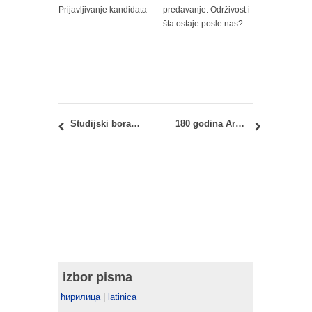
Prijavljivanje kandidata
predavanje: Održivost i
šta ostaje posle nas?
Studijski boravak studenata Arhitektonskog fakulteta u selu Vlasi u Specijalnom rezervatu prirode „Jerma“
180 godina Arhitektonskog fakulteta: Nasleđe, znanje i budućnost škole arhitekture
izbor pisma
ћирилица
|
latinica