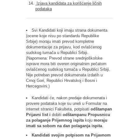
Izjava kandidata za korišćenje ličnih
podataka
Svi Kandidati koji imaju strana dokumenta
(ocene koje nisu po standardu Republike
Srbije) moraju imati prevod kompletne
dokumentacije za prijavu, kod ovlašćenog
sudskog tumača u Republici Srbiji.
(Napomena:
Prevod strane srednjoškolske
isprave mora biti overen originalnim pečatom
ovlašćenog sudskog tumača u Republici Srbiji.
Nije potreban prevod dokumenata izdatih u
Crnoj Gori, Republici Hrvatskoj i Bosni i
Hercegovini.)
Kandidati će, nakon predaje dokumenata i
provere podataka koje su uneli u Formular na
internet stranici Fakulteta, potpisati
odštampan
Prijavni list i
dobiti
odštampanu Propusnicu
za polaganje Prijemnog ispita
koju
moraju
imati sa sobom na dan polaganja ispita
.
Kandidati svojim potpisom na Prijavnom