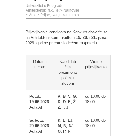
Univerzitet u Beogradu -
Arhitektonski fakultet
>
Najnovije
>
Vesti
>
Prijavljivanje kandidata
Prijavljivanje kandidata na Konkurs obaviće se
na Arhitektonskom fakultetu
19, 20.
i
21. juna
2026. godine prema sledećem rasporedu:
Datum i
Kandidati
Vreme
mesto
čija
prijavljivanja
prezimena
počinju
slovom
Petak,
A, B, V, G,
od 10.00 do
19.06.2026.
D, Đ, E, Ž,
18.00
Aula AF
Z, I, J
Subota,
K, L, LJ,
od 10.00 do
20.06.2026.
M, N, NJ,
18.00
Aula AF
O, P, R