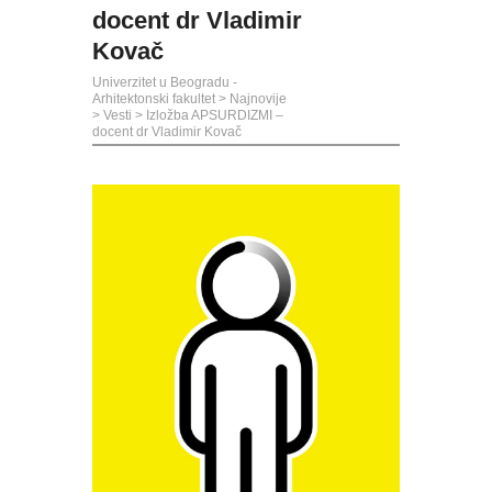
docent dr Vladimir
Kovač
Univerzitet u Beogradu -
Arhitektonski fakultet
>
Najnovije
>
Vesti
>
Izložba APSURDIZMI –
docent dr Vladimir Kovač