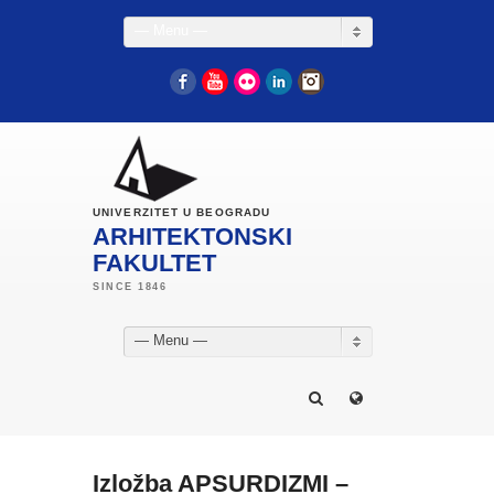
— Menu —
Facebook
YouTube
Flickr
LinkedIn
Instagram
UNIVERZITET U BEOGRADU
ARHITEKTONSKI
FAKULTET
— Menu —
Izložba APSURDIZMI –