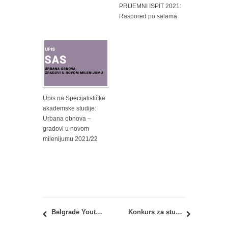
PRIJEMNI ISPIT 2021:
Raspored po salama
Upis na Specijalističke
akademske studije:
Urbana obnova –
gradovi u novom
milenijumu 2021/22
Belgrade Youth Fair
Konkurs za studente – obuka i mentorstvo na temu pisanja projekata ORCA