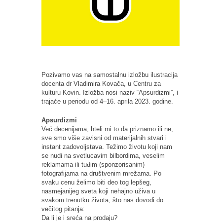
Pozivamo vas na samostalnu izložbu ilustracija
docenta dr Vladimira Kovača, u Centru za
kulturu Kovin. Izložba nosi naziv “Apsurdizmi”, i
trajaće u periodu od 4–16. aprila 2023. godine.
Apsurdizmi
Već decenijama, hteli mi to da priznamo ili ne,
sve smo više zavisni od materijalnih stvari i
instant zadovoljstava. Težimo životu koji nam
se nudi na svetlucavim bilbordima, veselim
reklamama ili tuđim (sponzorisanim)
fotografijama na društvenim mrežama. Po
svaku cenu želimo biti deo tog lepšeg,
nasmejanijeg sveta koji nehajno uživa u
svakom trenutku života, što nas dovodi do
večitog pitanja:
Da li je i sreća na prodaju?