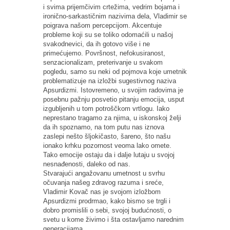
i svima prijemčivim crtežima, vedrim bojama i
ironično-sarkastičnim nazivima dela, Vladimir se
poigrava našom percepcijom. Akcentuje
probleme koji su se toliko odomaćili u našoj
svakodnevici, da ih gotovo više i ne
primećujemo. Površnost, nefokusiranost,
senzacionalizam, preterivanje u svakom
pogledu, samo su neki od pojmova koje umetnik
problematizuje na izložbi sugestivnog naziva
Apsurdizmi. Istovremeno, u svojim radovima je
posebnu pažnju posvetio pitanju emocija, usput
izgubljenih u tom potroščkom vrtlogu. Iako
neprestano tragamo za njima, u iskonskoj želji
da ih spoznamo, na tom putu nas iznova
zaslepi nešto šljokičasto, šareno, što našu
ionako krhku pozornost veoma lako omete.
Tako emocije ostaju da i dalje lutaju u svojoj
nesnađenosti, daleko od nas.
Stvarajući angažovanu umetnost u svrhu
očuvanja našeg zdravog razuma i sreće,
Vladimir Kovač nas je svojom izložbom
Apsurdizmi prodrmao, kako bismo se trgli i
dobro promislili o sebi, svojoj budućnosti, o
svetu u kome živimo i šta ostavljamo narednim
generacijama.