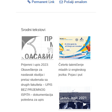
Permanent Link
Pošalji emailom
Srodni tekstovi
Prijemni i upis 2023:
Četvrto takmičenje
Obaveštenje za
mladih iz engleskog
nastavak studija i
jezika: Pojas i put
prelaz studenata sa
drugih fakulteta – UPIS
BEZ PRIJEMNOG
ISPITA – dokumentacija
potrebna za upis