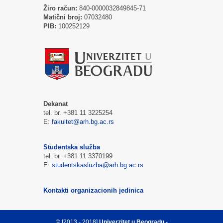
Žiro račun:
840-0000032849845-71
Matični broj:
07032480
PIB:
100252129
Dekanat
tel. br. +381 11 3225254
E:
fakultet@arh.bg.ac.rs
Studentska služba
tel. br. +381 11 3370199
E:
studentskasluzba@arh.bg.ac.rs
Kontakti organizacionih jedinica
© [2013 - 2018]
Univerzitet u Beogradu -