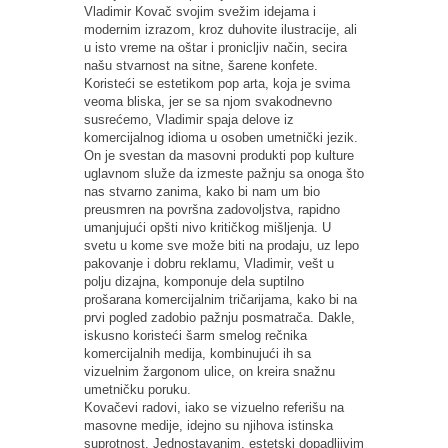
Vladimir Kovač svojim svežim idejama i
modernim izrazom, kroz duhovite ilustracije, ali
u isto vreme na oštar i pronicljiv način, secira
našu stvarnost na sitne, šarene konfete.
Koristeći se estetikom pop arta, koja je svima
veoma bliska, jer se sa njom svakodnevno
susrećemo, Vladimir spaja delove iz
komercijalnog idioma u osoben umetnički jezik.
On je svestan da masovni produkti pop kulture
uglavnom služe da izmeste pažnju sa onoga što
nas stvarno zanima, kako bi nam um bio
preusmren na površna zadovoljstva, rapidno
umanjujući opšti nivo kritičkog mišljenja. U
svetu u kome sve može biti na prodaju, uz lepo
pakovanje i dobru reklamu, Vladimir, vešt u
polju dizajna, komponuje dela suptilno
prošarana komercijalnim tričarijama, kako bi na
prvi pogled zadobio pažnju posmatrača. Dakle,
iskusno koristeći šarm smelog rečnika
komercijalnih medija, kombinujući ih sa
vizuelnim žargonom ulice, on kreira snažnu
umetničku poruku.
Kovačevi radovi, iako se vizuelno referišu na
masovne medije, idejno su njihova istinska
suprotnost. Jednostavanim, estetski dopadljivim