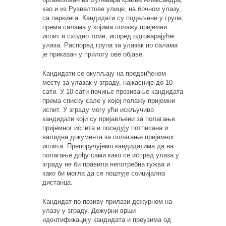
као и из Рузвелтове улице, на бочном улазу,
са паркинга. Кандидати су подељени у групе,
према салама у којима полажу пријемни
испит и сходно томе, испред одговарајућег
улаза. Распоред група за улазак по салама
је приказан у прилогу ове објаве.
Кандидати се окупљају на предвиђеном
месту за улазак у зграду, најкасније до 10
сати. У 10 сати почиње прозивање кандидата
према списку сале у којој полажу пријемни
испит. У зграду могу ући искључиво
кандидати који су пријављени за полагање
пријемног испита и поседују потписана и
валидна документа за полагање пријемног
испита. Препоручујемо кандидатима да на
полагање дођу сами како се испред улаза у
зграду не би правила непотребна гужва и
како би могла да се поштује соицијална
дистанца.
Кандидат по позиву прилази дежурном на
улазу у зграду. Дежурни врши
идентификацију кандидата и преузима од