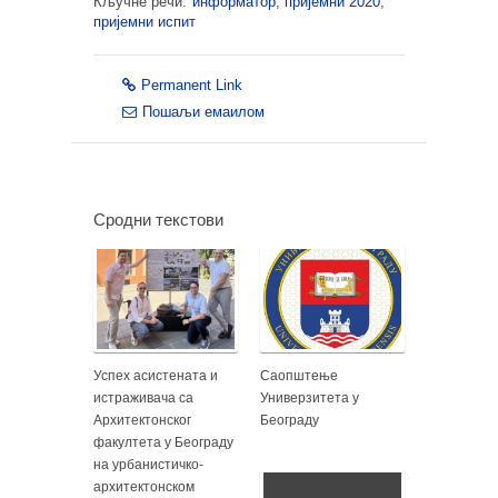
Кључне речи:
информатор
,
пријемни 2020
,
пријемни испит
Permanent Link
Пошаљи емаилом
Сродни текстови
Успех асистената и
Саопштење
истраживача са
Универзитета у
Архитектонског
Београду
факултета у Београду
на урбанистичко-
архитектонском