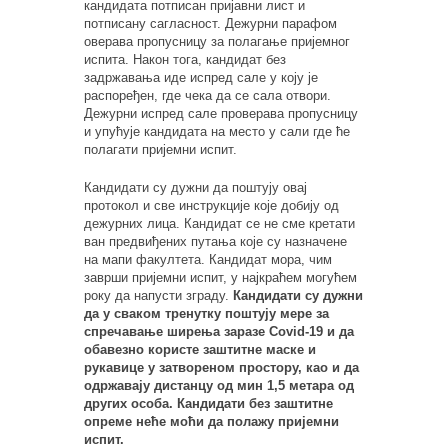
кандидата потписан пријавни лист и
потписану сагласност. Дежурни парафом
оверава пропусницу за полагање пријемног
испита. Након тога, кандидат без
задржавања иде испред сале у коју је
распоређен, где чека да се сала отвори.
Дежурни испред сале проверава пропусницу
и упућује кандидата на место у сали где ће
полагати пријемни испит.
Кандидати су дужни да поштују овај
протокол и све инструкције које добију од
дежурних лица. Кандидат се не сме кретати
ван предвиђених путања које су назначене
на мапи факултета. Кандидат мора, чим
заврши пријемни испит, у најкраћем могућем
року да напусти зграду.
Кандидати су дужни
да у сваком тренутку поштују мере за
спречавање ширења заразе Covid-19 и да
обавезно користе заштитне маске и
рукавице у затвореном простору, као и да
одржавају дистанцу од мин 1,5 метара од
других особа. Кандидати без заштитне
опреме неће моћи да полажу пријемни
испит.