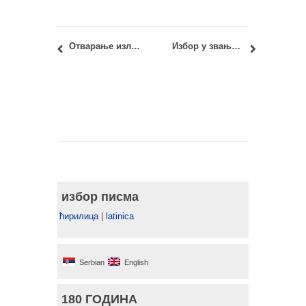
Отварање изложбе SOUND DRAWING 30. јун – 31. август 2020.
Избор у звање доцента: др Ирена Кулетин Ћулафић
избор писма
ћирилица
|
latinica
Serbian
English
180 ГОДИНА