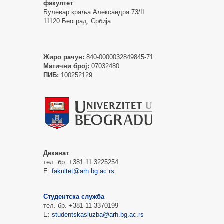
факултет
Булевар краља Александра 73/II
11120 Београд, Србија
Жиро рачун:
840-0000032849845-71
Матични број:
07032480
ПИБ:
100252129
Деканат
тел. бр. +381 11 3225254
Е:
fakultet@arh.bg.ac.rs
Студентска служба
тел. бр. +381 11 3370199
Е:
studentskasluzba@arh.bg.ac.rs