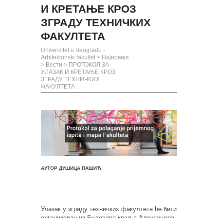
И КРЕТАЊЕ КРОЗ
ЗГРАДУ ТЕХНИЧКИХ
ФАКУЛТЕТА
Univerzitet u Beogradu -
Arhitektonski fakultet
>
Најновије
>
Вести
>
ПРОТОКОЛ ЗА
УЛАЗАК И КРЕТАЊЕ КРОЗ
ЗГРАДУ ТЕХНИЧКИХ
ФАКУЛТЕТА
АУТОР ДУШИЦА ПАШИЋ
Улазак у зграду техничких факултета ће бити
организован из Булевара краља Александра,