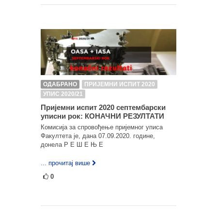
ОДАБРАНО
ПРИЈЕМНИ ИСПИТ 2020
УПИС 2020/21
Пријемни испит 2020 септембарски
уписни рок: КОНАЧНИ РЕЗУЛТАТИ
Комисија за спровођење пријемног уписа
Факултета је, дана 07.09.2020. године,
донела Р Е Ш Е Њ Е
... прочитај више
0