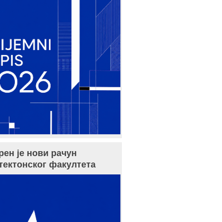
рен је нови рачун
тектонског факултета