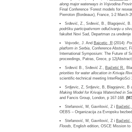
along major waterways in Vojvodina Provi
Final Conference ‘Forest models for resea
Pierroton (Bordeaux), France, 1-2 March 2
Srđević, Z., Srđević, B., Blagojević, B
podršku participativnom odlučivanju u sliv
fakultet Novi Sad, Departman za uređenje 
Vojvodic, J. And
Bajcetic, R
(2014):
Pos
platform in Serbia
, Conference Abstract, 
International Symposium: The Future of S
proceedings, Patras, Grece, p 12(Abstract
Srđević B., Srđević Z.,
Bajčetić R.
, Bl
priorities for water allocation in Krivaja Ri
scientific-technical meeting InterRegioSci
Srdjevic, Z, Srdjevic, B, Blagojevic, B
Making Model for Krivaja Watershed in Se
and Fancis Group, London, p 167-168.
(M3
Stefanović, M, Gavrilović, Z i
Bajčetić,
OEBS – Organizacija za Evropsku bezbednos
Stefanović, M, Gavrilović, Z i
Bajčetić,
Floods
, English edition, OSCE Mission to 