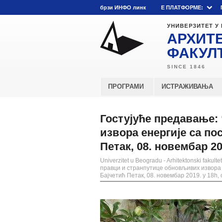
брзи ИНФО линк
E ПЛАТФОРМЕ:
УНИВЕРЗИТЕТ У
АРХИТ
ФАКУЛ
ПРОГРАМИ
ИСТРАЖИВАЊА
Гостујуће предавање:
извора енергије са по
Петак, 08. новембар 201
Univerzitet u Beogradu - Arhitektonski fakultet
правци и странпутице обновљивих извора 
Бајчетић Петак, 08. новембар 2019. у 18h, 