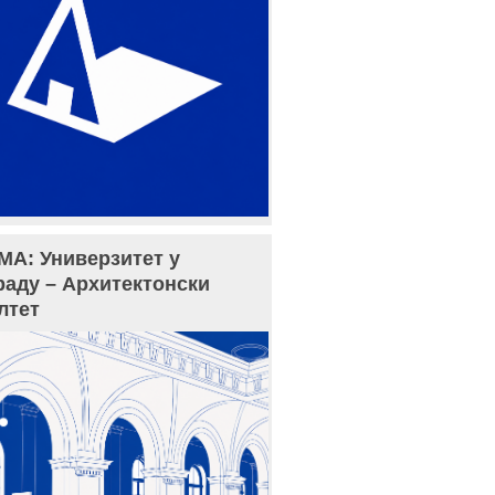
МА: Универзитет у
раду – Архитектонски
лтет