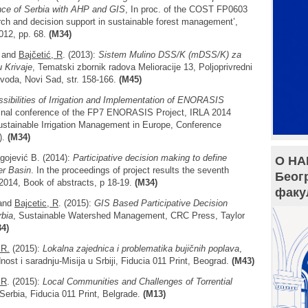
nce of Serbia with AHP and GIS
, In proc. of the COST FP0603
rch and decision support in sustainable forest management’,
012, pp. 68.
(M34)
. and
Bajčetić, R
. (2013):
Sistem Mulino DSS/K (mDSS/K) za
u Krivaje
, Tematski zbornik radova Melioracije 13, Poljoprivredni
voda, Novi Sad, str. 158-166.
(M45)
sibilities of Irrigation and Implementation of ENORASIS
Final conference of the FP7 ENORASIS Project, IRLA 2014
ustainable Irrigation Management in Europe, Conference
).
(M34)
agojević B. (2014):
Participative decision making to define
О НА
ver Basin
. In the proceedings of project results the seventh
Беог
 2014, Book of abstracts, p 18-19.
(M34)
факу
 and
Bajcetic, R
. (2015):
GIS Based Participative Decision
rbia
, Sustainable Watershed Management, CRC Press, Taylor
4)
 R.
(2015):
Lokalna zajednica i problematika bujičnih poplava
,
t i saradnju-Misija u Srbiji, Fiducia 011 Print, Beograd.
(M43)
 R
. (2015):
Local Communities and Challenges of Torrential
Serbia, Fiducia 011 Print, Belgrade.
(M13)