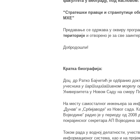
факултета у Београду, под насловом:
“
Стратешки правци и странпутице об
МХЕ”
Предавање се одржава у оквиру прогр
територије
и отворено је за све заинте
Добродошли!
Кратка биографија:
Доц. др Ратко Бајчетић је одбранио док
учесника у партиципативном моделу о
Универзитета у Новом Саду на смеру П
На месту самосталног инжењера за инф
„Дунав“ и „Србијаводе“ из Новог сада. 
Војводине“ радио је у периоду од 2008 
покрајинског секретара АП Војводина з
Током рада у водној делатности, учеств
информационог система, као и на прој