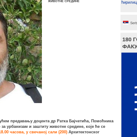
ЖИВОТНЕ СРЕДИНЕ
ћирилиц
Serb
180 
ФАКУ
јућем предавању доцента др Ратка Бајчетића,
Помоћник
а
е
за урбанизам и заштиту животне средине, које ће се
 18.00 часова, у свечаној сали (200)
Архитектонског