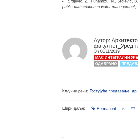
Srdjevic, Z., Funamizu, N., Srdjevic, B
public participation in water management
,
Аутор:
Архитекто
факултет_Уредн
On 06/11/2019
МАС ИНТЕГРАЛНИ УР
ОДАБРАНО
ПРЕДА
Кључне речи:
Гостујуће предавање
,
др 
Шири даље:
Permanent Link