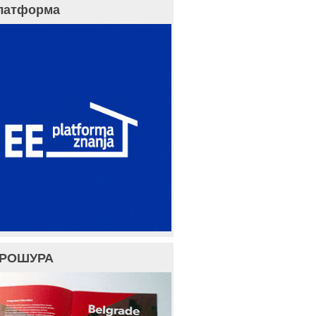
латформа
БРОШУРА