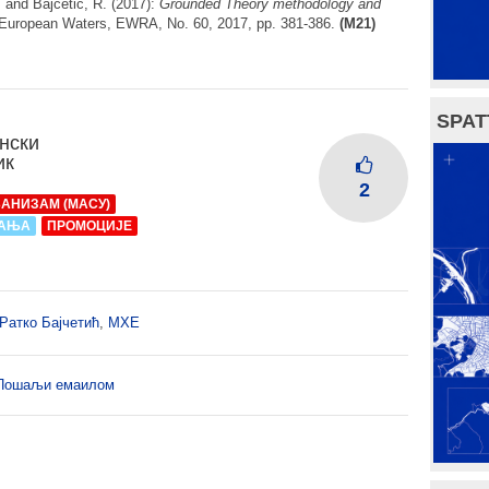
. and Bajcetic, R. (2017):
Grounded Theory methodology and
 European Waters, EWRA, No. 60, 2017, pp. 381-386.
(M21)
SPAT
нски
ик
2
БАНИЗАМ (МАСУ)
ВАЊА
ПРОМОЦИЈЕ
Ратко Бајчетић
,
МХЕ
Пошаљи емаилом