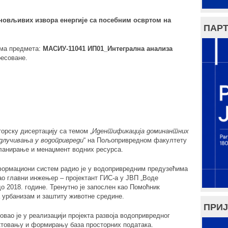
нов
љивих извора енергије са посебним освртом на
ПАРТ
ама предмета:
МАСИУ-11041
ИП01_Интегрална анализа
ресоване.
торску дисертацију са темом „
Идентификација доминантних
длучивања у водопривреди
“ на Пољопривредном факултету
ланирање и менаџмент водних ресурса.
ормациони систем радио је у водопривредним предузећима
Као главни инжењер – пројектант ГИС-а у ЈВП „Воде
до 2018. године. Тренутно је запослен као Помоћник
а урбанизам и заштиту животне средине.
ПРИЈ
овао је у реализацији пројекта развоја водопривредног
ектовању и формирању база просторних података.