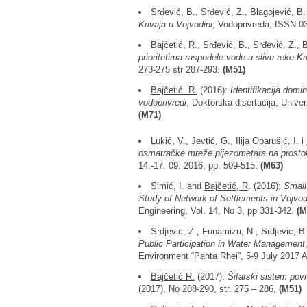
Srđević, B., Srđević, Z., Blagojević, B.
Krivaja u Vojvodini
, Vodoprivreda, ISSN 0
Bajčetić, R
., Srđević, B., Srđević, Z., 
prioritetima raspodele vode u slivu reke Kr
273-275 str 287-293.
(M51)
Bajčetić. R.
(2016):
Identifikacija domi
vodoprivredi
, Doktorska disertacija, Univer
(M71)
Lukić, V., Jevtić, G., Ilija Oparušić, I. i
osmatračke mreže pijezometara na prosto
14.-17. 09. 2016, pp. 509-515.
(M63)
Simić, I. and
Bajčetić, R
. (2016):
Small
Study of Network of Settlements in Vojvo
Engineering, Vol. 14, No 3, pp 331-342.
(M
Srdjevic, Z., Funamizu, N., Srdjevic, 
Public Participation in Water Management
Environment “Panta Rhei”, 5-9 July 2017 
Bajčetić R.
(2017):
Šifarski sistem povr
(2017), No 288-290, str. 275 – 286,
(M51)