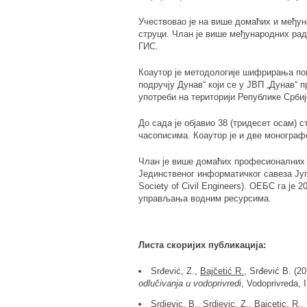
Учествовао је на више домаћих и међун
струци. Члан је више међународних рад
ГИС.
Коаутор је методологије шифрирања п
подручју Дунав“ који се у ЈВП „Дунав“ п
употреби на територији Републике Србиј
До сада је објавио 38 (тридесет осам)
часописима. Коаутор је и две монограф
Члан је више домаћих професионалних 
Јединственог информатичког савеза Југ
Society of Civil Engineers). ОЕБС га је
управљања водним ресурсима.
Листа скоријих публикација:
Srđević, Z.,
Bajčetić R.
, Srđević B. (2
odlučivanja u vodoprivredi
, Vodoprivreda, 
Srdjevic, B., Srdjevic, Z.,
Bajcetic, R
.,