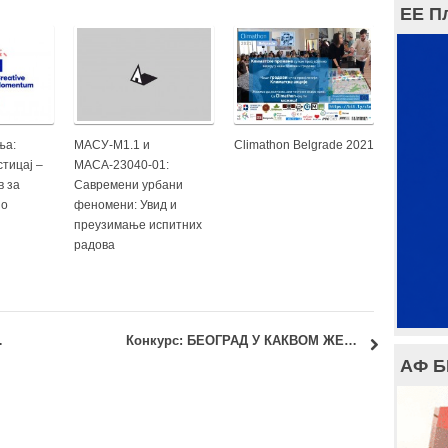
ЕЕ П
ња:
МАСУ-М1.1 и
Climathon Belgrade 2021
тицај –
МАСА-23040-01:
в за
Савремени урбани
но
феномени: Увид и
преузимање испитних
радова
ЛСКУ 2019/2020 ГОДИНУ
Конкурс: БЕОГРАД У КАКВОМ ЖЕЛИМ ДА ЖИВИМ – УЛИЦЕ БУДУЋНОСТИ –
АФ 