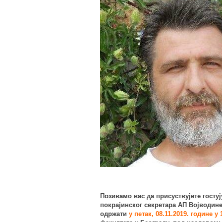
Позивамо вас да присуствујете госту
покрајинског секретара
АП Војводин
одржати
у петак, 08.11.2019. године у