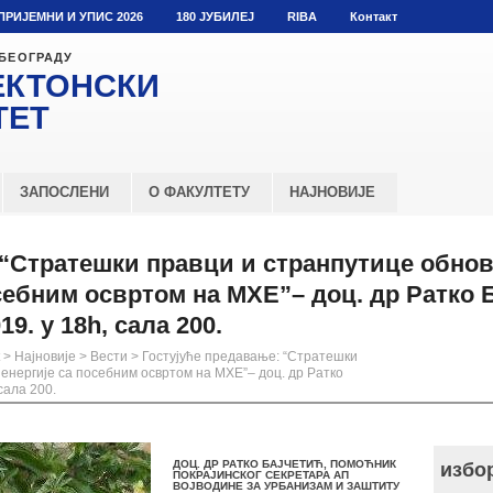
ПРИЈЕМНИ И УПИС 2026
180 ЈУБИЛЕЈ
RIBA
Контакт
 БЕОГРАДУ
ЕКТОНСКИ
ТЕТ
ЗАПОСЛЕНИ
О ФАКУЛТЕТУ
НАЈНОВИЈЕ
 “Стратешки правци и странпутице обн
себним освртом на МХЕ”– доц. др Ратко 
9. у 18h, сала 200.
>
Најновије
>
Вести
>
Гостујуће предавање: “Стратешки
енергије са посебним освртом на МХЕ”– доц. др Ратко
сала 200.
ДОЦ. ДР РАТКО БАЈЧЕТИЋ, ПОМОЋНИК
избо
ПОКРАЈИНСКОГ СЕКРЕТАРА АП
ВОЈВОДИНЕ ЗА УРБАНИЗАМ И ЗАШТИТУ