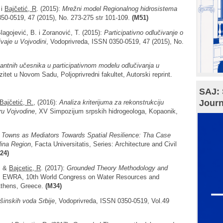
 i
Bajčetić, R
. (2015):
Mrežni model Regionalnog hidrosistema
350-0519, 47 (2015), No. 273-275 str 101-109.
(M51)
Blagojević, B. i Zoranović, T. (2015):
Participativno odlučivanje o
ivaje u Vojvodini
, Vodoprivreda, ISSN 0350-0519, 47 (2015), No.
nantnih učesnika u participativnom modelu odlučivanja u
zitet u Novom Sadu, Poljoprivredni fakultet, Autorski reprint.
SAJ: 
Journ
Bajčetić, R.,
(2016):
Analiza kriterijuma za rekonstrukciju
ru Vojvodine
, XV Simpozijum srpskih hidrogeologa, Kopaonik,
 Towns as Mediators Towards Spatial Resilience: Tha Case
dina Region
, Facta Universitatis, Series: Architecture and Civil
24)
B. &
Baj
c
etic, R
. (2017):
Grounded Theory Methodology and
, EWRA, 10th World Congress on Water Resources and
Athens, Greece.
(M34)
šinskih voda Srbije
, Vodoprivreda, ISSN 0350-0519, Vol.49