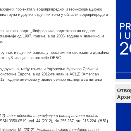
ародних пројеката у водопривредној и геоинформационој
них група и других стручних тела у области водопривреде и
овршинских вода „Шифрарника водотокова на водном
римењује од 1997. године, а од 2005. године у званичној је
е.
 стручних и научних радова у престижним светским и домаћим
ске публикације, за потребе ОЕБС.
удружења, међу којима и Удружења бујичара Србије и
оисточне Европе, а од 2012-те члан је АСЦЕ (American
 2012. године именовао у звање сениор експерта за питања
Отво
Архи
012
): Izbor učesnika u upravljanju u participativnom modelu
ISSN 0350-0519, Vol. 44 (2012), No 255-257, str. 215-224.
(M51)
 Lakicevic, M. (2012):
Evaluating lowland forestation options