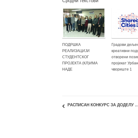
Сродни текстови
ПОДРШКА
Градови деље
РЕАЛИЗАЦИЈИ
креативни подс
СТУДЕНТСКОГ
отворени пози
ПРОЈЕКТА (КЛ)ИМА
пројекат Урба
НАДЕ
чвориште 1
РАСПИСАН КОНКУРС ЗА ДОДЕЛУ СТИПЕНДИЈА ФОНДАЦИЈЕ КОСТЕ МИГРИЋА ЗА ШКО