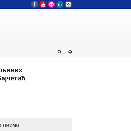
Facebook
YouTube
Flickr
LinkedIn
Instagram
овљивих
Бајчетић
р писма