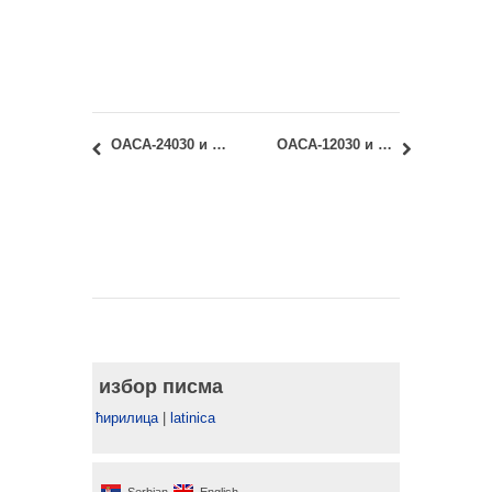
ОАСА-24030 и ИАСА-24030 – Историја уметности: Распоред полагања првог колоквијума 2018/19
ОАСА-12030 и ИАСА-12030 – Историја модерне уметности и дизајна: колоквијум 2018/19
избор писма
ћирилица
|
latinica