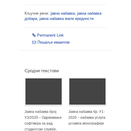
Кључне речи:
јавна набавка
,
јавна набавка
добара
,
јавна набавка мале вредности
Permanent Link
Пошаљи емаилом
Сродни текстови
Јавна набавка број
Јавна набавка бр. У1-
У3/2020 – Одржавање
2020 – набавка услуга:
софтвера за рад
штампа монографије
студентске службе,