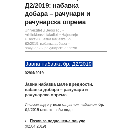
Д2/2019: набавка
добара – рачунари и
рачунарска опрема
Univerzitet u Beogradu -
Arhitektonski fakultet
>
Најновије
>
Вести
>
Јавна набавка бр.
Д2/2019: набавка добара –
рачунари и рачунарска опрема
Јавна набавка бр. Д2/2019
02/04/2019
Јавна набавка мале вредности,
набавка добара – рачунари и
рачунарска опрема
Информације у вези са јавном набавком
бр.
Д2/2019
можете наћи овде:
Позив за подношење понуде
(02.04.2019)