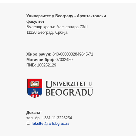
Универзитет у Београду - Архитектонски
факултет
Булевар краља Александра 73/II
11120 Београд, Србија
Жиро рачун:
840-0000032849845-71
Матични број:
07032480
ПИБ:
100252129
Деканат
тел. бр. +381 11 3225254
Е:
fakultet@arh.bg.ac.rs