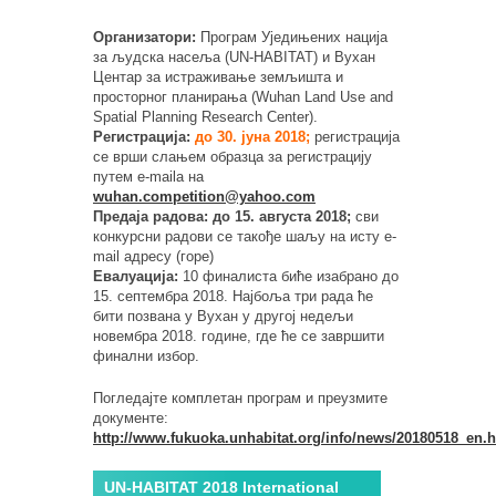
Организатори:
Програм Уједињених нација
за људска насеља (UN-HABITAT) и Вухан
Центар за истраживање земљишта и
просторног планирања (Wuhan Land Use and
Spatial Planning Research Center).
Регистрација:
до 30. јуна 2018;
регистрација
се врши слањем образца за регистрацију
путем e-mailа на
wuhan.competition@yahoo.com
Предаја радова: до 15. августа 2018;
сви
конкурсни радови се такође шаљу на исту e-
mail адресу (горе)
Евалуација:
10 финалиста биће изабрано до
15. септембра 2018. Најбоља три рада ће
бити позвана у Вухан у другој недељи
новембра 2018. године, где ће се завршити
финални избор.
Погледајте комплетан програм и преузмите
документе:
http://www.fukuoka.unhabitat.org/info/news/20180518_en.
UN-HABITAT 2018 International