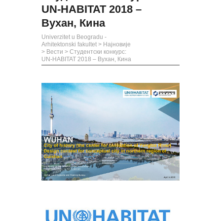
UN-HABITAT 2018 –
Вухан, Кина
Univerzitet u Beogradu -
Arhitektonski fakultet
>
Најновије
>
Вести
>
Студентски конкурс:
UN-HABITAT 2018 – Вухан, Кина