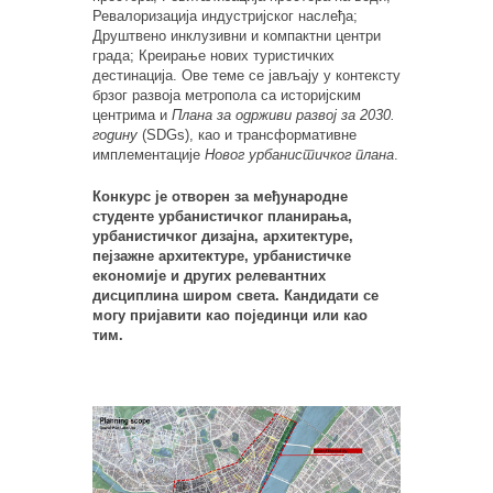
Ревалоризација индустријског наслеђа;
Друштвено инклузивни и компактни центри
града; Креирање нових туристичких
дестинација. Ове теме се јављају у контексту
брзог развоја метропола са историјским
центрима и
Плана за одрживи развој за 2030.
годину
(SDGs), као и трансформативне
имплементације
Новог урбанистичког плана
.
Конкурс је отворен за међународне
студенте урбанистичког планирања,
урбанистичког дизајна, архитектуре,
пејзажне архитектуре, урбанистичке
економије и других релевантних
дисциплина широм света. Кандидати се
могу пријавити као појединци или као
тим.