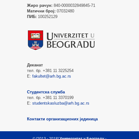
Жиро рачун:
840-0000032849845-71
Матични број:
07032480
ПИБ:
100252129
Деканат
тел. бр. +381 11 3225254
Е:
fakultet@arh.bg.ac.rs
Студентска служба
тел. бр. +381 11 3370199
Е:
studentskasluzba@arh.bg.ac.rs
Контакти организационих јединица
© [2013 - 2018]
Универзитет у Београду -