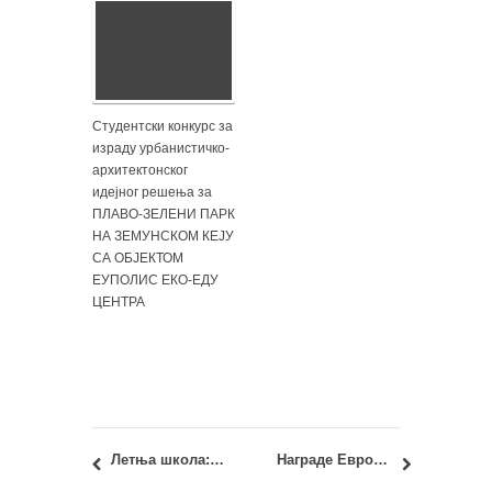
Студентски конкурс за
израду урбанистичко-
архитектонског
идејног решења за
ПЛАВО-ЗЕЛЕНИ ПАРК
НА ЗЕМУНСКОМ КЕЈУ
СА ОБЈЕКТОМ
ЕУПОЛИС ЕКО-ЕДУ
ЦЕНТРА
Летња школа: “Food + Wood“ – Loughborough University, Велика Британија, 10-21.09.2018.
Награде Европа Ностре 2018: три пројекта из Србије освојила су Награду Европске уније за културно наслеђе!