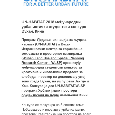
UN-HABITAT 2018 међународни
урбанистички студентски конкурс –
Вухан, Кина
Програм Уједињених нација за људска
насеља (
UN-HABITAT
) и Вухан
Истраживачки центар за коришћење
земљишта и просторног планирања
(
Wuhan Land Use and Spatial Planning
Research Center – WLSP
) организују
међународни студентски конкурс за
креативне и иновативне предлоге за
слободан простор на доковима у ужој
зони града Вухан, на ушћу река Јангце и
Хан. Конкурс је део UN-HABITAT-WLSP
програма
Урбани јавни простори
оријентисани на људе
намењеног Кини.
Конкурс се фокусира на 5 општих тема:
Побољшање и иновацију урбаних јавних
простора; Ревитализација простора на води;