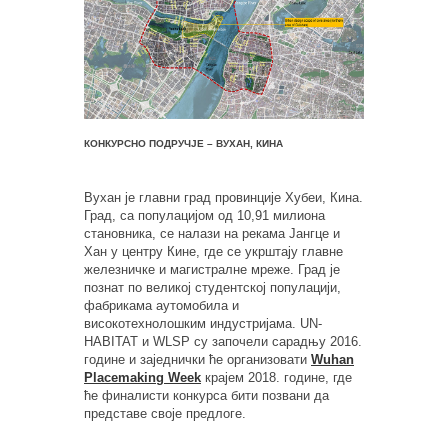
КОНКУРСНО ПОДРУЧЈЕ – ВУХАН, КИНА
Вухан је главни град провинције Хубеи, Кина.
Град, са популацијом од 10,91 милиона
становника, се налази на рекама Јангце и
Хан у центру Кине, где се укрштају главне
железничке и магистралне мреже. Град је
познат по великој студентској популацији,
фабрикама аутомобила и
високотехнолошким индустријама. UN-
HABITAT и WLSP су започели сарадњу 2016.
године и заједнички ће организовати
Wuhan
Placemaking Week
крајем 2018. године, где
ће финалисти конкурса бити позвани да
представе своје предлоге.