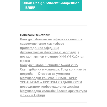
Urban Design Student Competition
– BRIEF
Повезани текстови:
Конкурс: Изазови периферних станишта
савремене јужне хемисфере –
прилагодљиве заједнице
Архитектонски факултет у Београду је
постао партнер у оквиру УНИ.УН-Хабитат
мреже
Конкурс: Global Schindler Award 2015
Скуп урбаних мислилаца: Град који нам је
потребан – Отворен за уметност
Међународни конкурс: ПЛАНЕТАРНИ
УРБАНИЗАМ – КРИТИКА САДАШЊОСТИ
посредством информационог дизајна
Међународна изложба: Зелена архитектура
у Кини и Србији