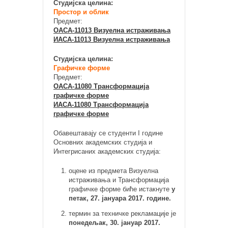
Студијска целина:
Простор и облик
Предмет:
ОАСА-11013 Визуелна истраживања
ИАСА-11013 Визуелна истраживања
Студијска целина:
Графичке форме
Предмет:
ОАСА-11080 Трансформација
графичке форме
ИАСА-11080 Трансформација
графичке форме
Обавештавају се студенти I године
Основних академских студија и
Интегрисаних академских студија:
оцене из предмета Визуелна
истраживања и Трансформација
графичке форме биће истакнуте
у
петак, 27. јануара 2017. године.
термин за техничке рекламације је
понедељак, 30. јануар 2017.