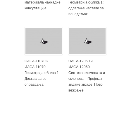
материјала накнадне
Геометрија облика 1:
консултације
одлагање наставе за
понедељак
ОАСА-11070 и
ОАСА-12060 и
ИАСА-11070 –
ИАСА-12060 –
Геометрија облика 1:
Синтеза елемената и
Достављање
склопова – Пројекат
оправдања
зидане зграде: Прво
вежбање