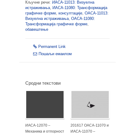
Кључне речи:
ИАСА-11013: Визуелна
истраживања
,
ИАСА-11080: Трансформација
графичке форме
,
консултације
,
ОАСА-11013:
Визуелна истраживања
,
ОАСА-11080:
Трансформација графичке форме
,
обавештење
Permanent Link
Пошаљи емаилом
Сродни текстови
ИАСА-12070 –
201617 ОАСА-11070 и
Механика и отпорност
ИАСА-11070 –