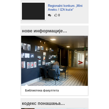
Regionalni konkurs „Mini
Aneks / IZA kuće“
0
нове информације…
Библиотека факултета
кодекс понашања…