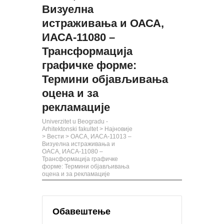
Визуелна
истраживања и ОАСА,
ИАСА-11080 –
Трансформација
графичке форме:
Термини објављивања
оцена и за
рекламације
Univerzitet u Beogradu -
Arhitektonski fakultet
>
Најновије
>
Вести
>
ОАСА, ИАСА-11013 –
Визуелна истраживања и
ОАСА, ИАСА-11080 –
Трансформација графичке
форме: Термини објављивања
оцена и за рекламације
Обавештење