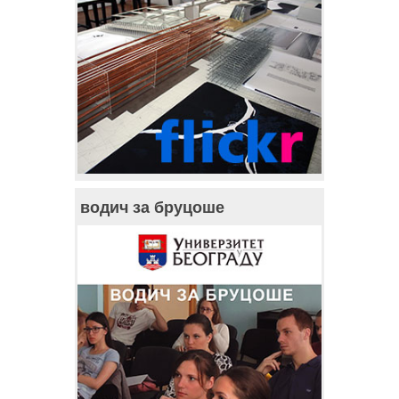
водич за бруцоше