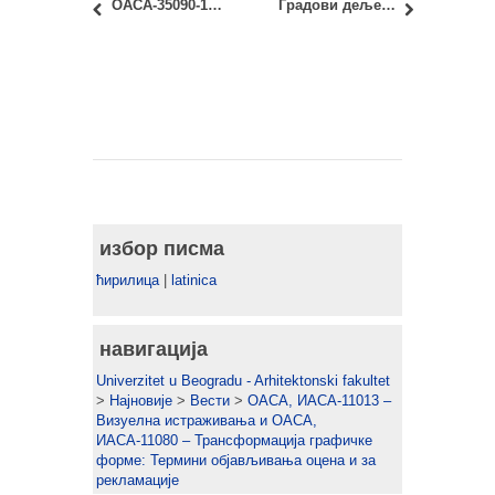
ОАСА-35090-12 и ИАСА-35090-12 – Еколошки аспекти пројектовања и грађења: Поени, упутство за колоквијуме и семинарски рад, предаја колоквијума
Градови дељења: креативни подстицај – отворени позив за пројекат Урбано чвориште 1
избор писма
ћирилица
|
latinica
навигација
Univerzitet u Beogradu - Arhitektonski fakultet
>
Најновије
>
Вести
>
ОАСА, ИАСА-11013 –
Визуелна истраживања и ОАСА,
ИАСА-11080 – Трансформација графичке
форме: Термини објављивања оцена и за
рекламације