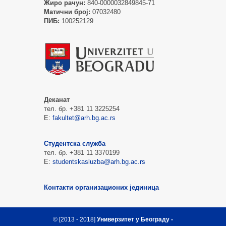
Жиро рачун:
840-0000032849845-71
Матични број:
07032480
ПИБ:
100252129
Деканат
тел. бр. +381 11 3225254
Е:
fakultet@arh.bg.ac.rs
Студентска служба
тел. бр. +381 11 3370199
Е:
studentskasluzba@arh.bg.ac.rs
Контакти организационих јединица
© [2013 - 2018]
Универзитет у Београду -