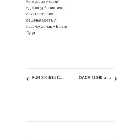
Конкурс за израду
идејног урбанистичко-
архитектонског
решења моста у
насељу Долац у Бањој
Луци
AUR 2014/15 City and Society Lecture: Martin Severin Frandsen & Martin Rosenkreutz Madsen [Supertanker]
ОАСА-11040 и ИАСА-11040 Архитектонске конструкције 1: Априлски испитни рок 2014/15.