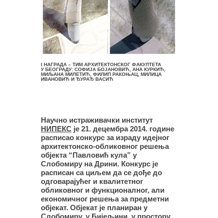
I НАГРАДА
– ТИМ АРХИТЕКТОНСКОГ ФАКУЛТЕТА
У БЕОГРАДУ: СОФИЈА БОЈАНОВИЋ, АНА КУРКИЋ,
МИЉАНА МИЛЕТИЋ, ФИЛИП РАКОЊАЦ, МИЛИЦА
ИВАНОВИЋ И ЂУРАЂ ВАСИЋ
Научно истраживачки институт
НИПЕКС
је 21. децембра 2014. године
расписао конкурс за израду идејног
архитектонско-обликовног решења
објекта “Павловић кула” у
Слобомиру на Дрини. Конкурс је
расписан са циљем да се дође до
одговарајућег и квалитетног
обликовног и функционалног, али
економичног решења за предметни
објекат. Објекат је планиран у
Слобомиру, у Бијељини, у простору