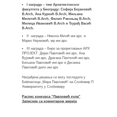
I награда – тим Архитектонског
факултета у Београду: Софија Бојановић
B.Arch, Ана Куркић B.Arch, Миљана
Милетић B.Arch, Филип Ракоњац B.Arch,
Милица Ивановић B.Arch и Ђурађ Васић
B.Arch.
II награда – Никола Митић инг.арх. и
Марко Наумовић, мр инг.арх.
III награда – Биро за пројектовање АРХ
ПРОЈЕКТ: Дејан Павловић инг.арх, Ана
Вујовић инг.арх, Драгана Пантелић инг.арх,
Биљана Павловић инг.арх и Десанка
Павловић дипл.инг.арх
Награђена решења се могу погледати у
Библиотеци „Мира Павловић“ на Слобомир П
Универзитету у Слобомиру.
Распис конкурса “Павловић кула”
Записник са коментаром жирија