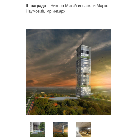
II награда
– Никола Митић инг.арх. и Марко
Наумовић, мр инг.арх.