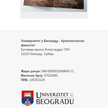
Универзитет у Београду - Архитектонски
факултет
Булевар краља Александра 73/II
11120 Београд, Србија
Жиро рачун:
840-0000032849845-71
Матични број:
07032480
ПИБ:
100252129