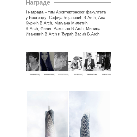
Награде
I награда
– тим Архитектонског факултета
у Београду: Софија Бојановић B.Arch, Ана
Куркић B.Arch, Миљана Милетић
B.Arch, Филип Ракоњац B.Arch, Милица
Ивановић B.Arch и Ђурађ Васић B.Arch.