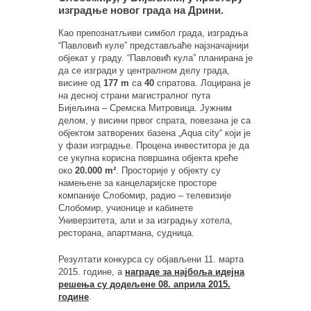
изградње новог града на Дрини.
Као препознатљиви симбол града, изградња
“Павловић куле” представљаће најзначајнији
објекат у граду. “Павловић кула” планирана је
да се изгради у централном делу града,
висине од
177 m
са
40
спратова. Лоцирана је
на десној страни магистралног пута
Бијељина – Сремска Митровица. Јужним
делом, у висини првог спрата, повезана је са
објектом затворених базена „Aqua city“ који је
у фази изградње. Процена инвеститора је да
се укупна корисна површина објекта креће
око
20.000 m²
. Просторије у објекту су
намењене за канцеларијске просторе
компаније Слобомир, радио – телевизије
Слобомир, учионице и кабинете
Универзитета, али и за изградњу хотела,
ресторана, апартмана, судница.
Резултати конкурса су објављени 11. марта
2015. године, а
награде за најбоља идејна
решења су додељене 08. априла 2015.
године
.