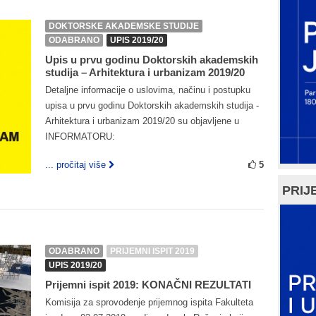
DOKTORSKE AKADEMSKE STUDIJE
ODABRANO
UPIS 2019/20
Upis u prvu godinu Doktorskih akademskih
studija – Arhitektura i urbanizam 2019/20
Detaljne informacije o uslovima, načinu i postupku
upisa u prvu godinu Doktorskih akademskih studija -
Arhitektura i urbanizam 2019/20 su objavljene u
INFORMATORU:
... pročitaj više
5
PRIJE
ODABRANO
PRIJEMNI ISPIT 2019
UPIS 2019/20
Prijemni ispit 2019: KONAČNI REZULTATI
Komisija za sprovođenje prijemnog ispita Fakulteta