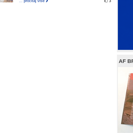
... pročitaj više
3
AF B