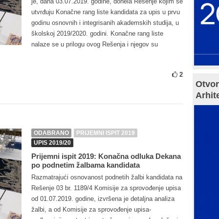
je, dana 03.07.2019. godine, donela Rešenje kojim se
utvrđuju Konačne rang liste kandidata za upis u prvu
godinu osnovnih i integrisanih akademskih studija, u
školskoj 2019/2020. godini. Konačne rang liste
nalaze se u prilogu ovog Rešenja i njegov su
2
Otvor
Arhit
ODABRANO
PRIJEMNI ISPIT 2019
UPIS 2019/20
Prijemni ispit 2019: Konačna odluka Dekana
po podnetim žalbama kandidata
Razmatrajući osnovanost podnetih žalbi kandidata na
Rešenje 03 br. 1189/4 Komisije za sprovođenje upisa
od 01.07.2019. godine, izvršena je detaljna analiza
žalbi, a od Komisije za sprovođenje upisa-