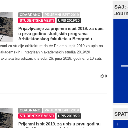
SAJ: 
Journ
ODABRANO
PRIJEMNI ISPIT 2019
STUDENTSKE VESTI
UPIS 2019/20
Prijavljivanje za prijemni ispit 2019. za upis
u prvu godinu studijskih programa
Arhitektonskog fakulteta u Beogradu
ni za studije arhitekture da će Prijemni ispit 2019 za upis na
 akademskih i Integrisanih akademskih studija 2019/20
kulteta biti održan: u sredu, 26. juna 2019. godine, u 10 sati,
0
ODABRANO
PRIJEMNI ISPIT 2019
SPAT
STUDENTSKE VESTI
UPIS 2019/20
Prijemni ispit 2019. za upis u prvu godinu