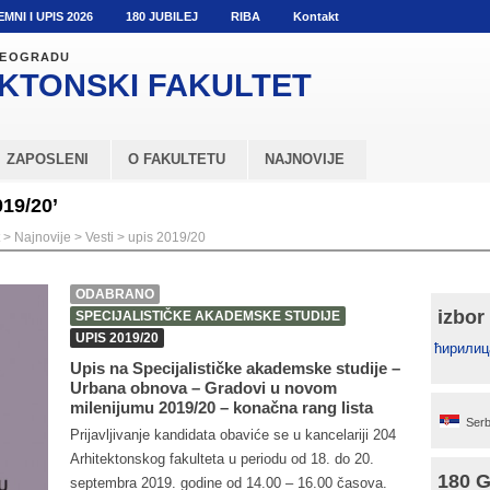
EMNI I UPIS 2026
180 JUBILEJ
RIBA
Kontakt
 BEOGRADU
KTONSKI
FAKULTET
ZAPOSLENI
O FAKULTETU
NAJNOVIJE
019/20’
>
Najnovije
>
Vesti
>
upis 2019/20
ODABRANO
izbor
SPECIJALISTIČKE AKADEMSKE STUDIJE
UPIS 2019/20
ћирилиц
Upis na Specijalističke akademske studije –
Urbana obnova – Gradovi u novom
milenijumu 2019/20 – konačna rang lista
Serb
Prijavljivanje kandidata obaviće se u kancelariji 204
Arhitektonskog fakulteta u periodu od 18. do 20.
180 
septembra 2019. godine od 14.00 – 16.00 časova.