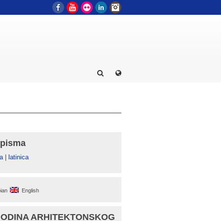
Facebook
YouTube
Flickr
LinkedIn
Instagram
 pisma
а
|
latinica
ian
English
GODINA ARHITEKTONSKOG