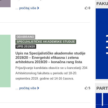
FAKU
... pročitaj više
0
ODABRANO
SPECIJALISTIČKE AKADEMSKE STUDIJE
UPIS 2019/20
Upis na Specijalističke akademske studije
2019/20 – Energetski efikasna i zelena
arhitektura 2019/20 – konačna rang lista
Prijavljivanje kandidata obaviće se u kancelariji 204
Arhitektonskog fakulteta u periodu od 18‐20.
septembra 2019. godine od 14‐16 časova.
PART
... pročitaj više
5