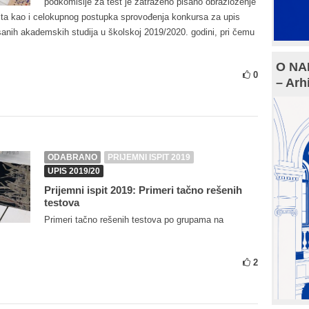
podkomisije za test je zatraženo pisano obrazloženje
pita kao i celokupnog postupka sprovođenja konkursa za upis
sanih akademskih studija u školskoj 2019/2020. godini, pri čemu
O NAM
0
– Arh
ODABRANO
PRIJEMNI ISPIT 2019
UPIS 2019/20
Prijemni ispit 2019: Primeri tačno rešenih
testova
Primeri tačno rešenih testova po grupama na
2