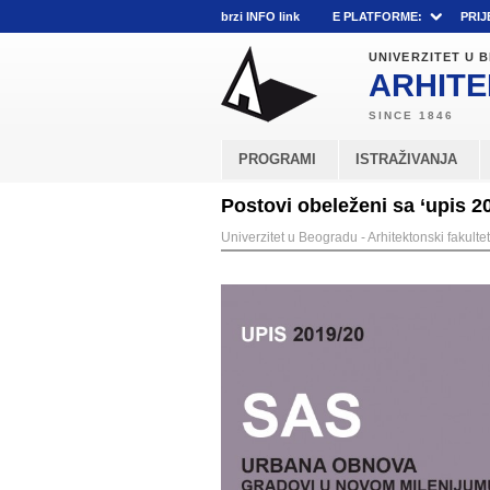
brzi INFO link
E PLATFORME:
PRIJ
UNIVERZITET U
ARHITE
PROGRAMI
ISTRAŽIVANJA
Postovi obeleženi sa ‘upis 2
Univerzitet u Beogradu - Arhitektonski fakultet