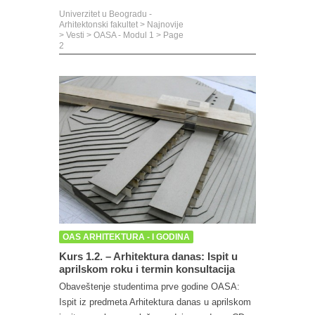
Univerzitet u Beogradu -
Arhitektonski fakultet
>
Najnovije
>
Vesti
>
OASA - Modul 1
> Page
2
OAS ARHITEKTURA - I GODINA
Kurs 1.2. – Arhitektura danas: Ispit u
aprilskom roku i termin konsultacija
Obaveštenje studentima prve godine OASA:
Ispit iz predmeta Arhitektura danas u aprilskom