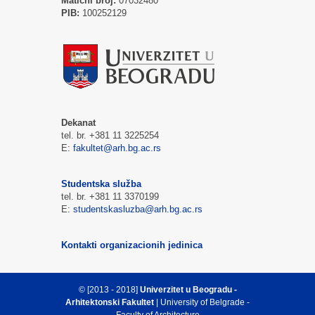
Matični broj:
07032480
PIB:
100252129
Dekanat
tel. br. +381 11 3225254
E:
fakultet@arh.bg.ac.rs
Studentska služba
tel. br. +381 11 3370199
E:
studentskasluzba@arh.bg.ac.rs
Kontakti organizacionih jedinica
© [2013 - 2018]
Univerzitet u Beogradu -
Arhitektonski Fakultet
| University of Belgrade -