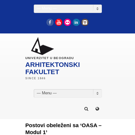
— Menu —
Facebook
YouTube
Flickr
LinkedIn
Instagram
UNIVERZITET U BEOGRADU
ARHITEKTONSKI
FAKULTET
— Menu —
Postovi obeleženi sa ‘OASA –
Modul 1’