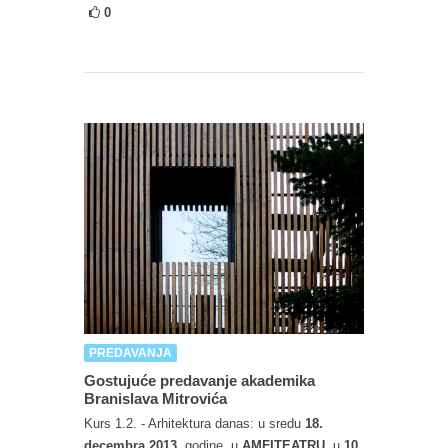
0
PREDAVANJA
Gostujuće predavanje akademika
Branislava Mitrovića
Kurs 1.2. - Arhitektura danas: u sredu
18.
decembra 2013
. godine, u
AMFITEATRU,
u
10