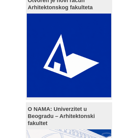
Otvoren je novi račun
Arhitektonskog fakulteta
O NAMA: Univerzitet u
Beogradu – Arhitektonski
fakultet