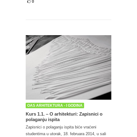
0
OAS ARHITEKTURA - I GODINA
Kurs 1.1. – O arhitekturi: Zapisnici o
polaganju ispita
Zapisnici o polaganju ispita biće vraćeni
studentima u utorak, 18. februara 2014, u sali