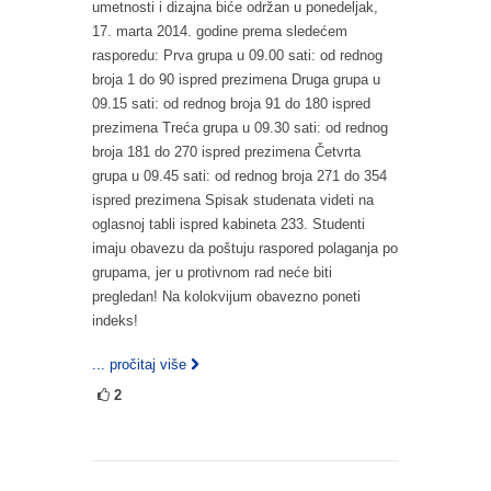
umetnosti i dizajna biće održan u ponedeljak,
17. marta 2014. godine prema sledećem
rasporedu: Prva grupa u 09.00 sati: od rednog
broja 1 do 90 ispred prezimena Druga grupa u
09.15 sati: od rednog broja 91 do 180 ispred
prezimena Treća grupa u 09.30 sati: od rednog
broja 181 do 270 ispred prezimena Četvrta
grupa u 09.45 sati: od rednog broja 271 do 354
ispred prezimena Spisak studenata videti na
oglasnoj tabli ispred kabineta 233. Studenti
imaju obavezu da poštuju raspored polaganja po
grupama, jer u protivnom rad neće biti
pregledan! Na kolokvijum obavezno poneti
indeks!
... pročitaj više
2