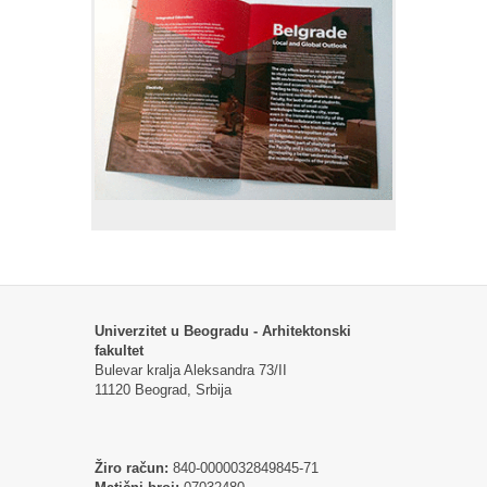
Univerzitet u Beogradu - Arhitektonski
fakultet
Bulevar kralja Aleksandra 73/II
11120 Beograd, Srbija
Žiro račun:
840-0000032849845-71