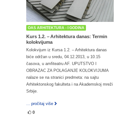
OAS ARHITEKTURA - I GODINA
Kurs 1.2. – Arhitektura danas: Termin
kolokvijuma
Kolokvijum iz Kursa 1.2. – Arhitektura danas
biće održan u sredu, 04.12.2013, u 10.15
časova, u amfiteatru AF. UPUTSTVO I
OBRAZAC ZA POLAGANJE KOLOKVIJUMA
nalaze se na stranici predmeta: na sajtu
Arhitektonskog fakulteta i na Akademskoj mreži
Srbije.
... pročitaj više
0