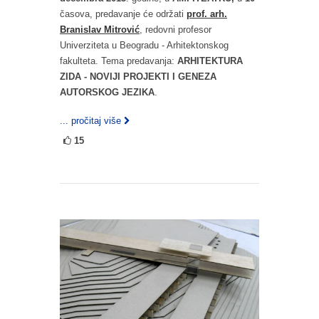
časova, predavanje će održati
prof. arh.
Branislav Mitrović
, redovni profesor
Univerziteta u Beogradu - Arhitektonskog
fakulteta. Tema predavanja:
ARHITEKTURA
ZIDA - NOVIJI PROJEKTI I GENEZA
AUTORSKOG JEZIKA
.
... pročitaj više
15