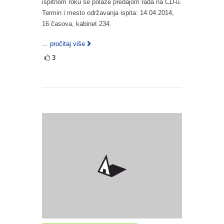
ispitnom roku se polaže predajom rada na CD-u.
Termin i mesto održavanja ispita: 14.04.2014,
16 časova, kabinet 234.
... pročitaj više
3