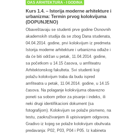
OAS ARHITEKTURA - I GODINA
Kurs 1.4. – Istorija moderne arhitekture i
urbanizma: Termin prvog kolokvijuma
(DOPUNJENO)
Obaveštavaju se studenti prve godine Osnovnih
akademskih studija da se zbog Dana studenata,
04.04.2014. godine, prvi kolokvijum iz predmeta
Istorija moderne arhitekture i urbanizma odlaže i
da će biti održan u petak, 11.04.2014. godine,
sa početkom u 14.15 časova, u amfiteatru
Arhitektonskog fakulteta. Svi studenti koji
polažu kolokvijum traba da budu ispred
amfiteatra u petak, 11.04.2014. godine, u 14.15
časova. Na polaganje kolokvijuma obavezno
poneti sa sobom pribor za pisanje i indeks, ili
neki drugi identifikacioni dokument (sa
fotografijom). Kolokvijum se polaže pismeno, na
testu, zaokruživanjem ili upisivanjem odgovora.
Gradivo iz kojeg se polaže kolokvijum obuhvata
predavanja: P02, P03, P04 i P05. Iz kabineta