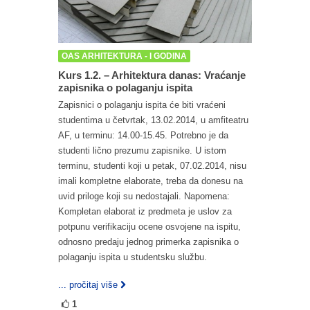
OAS ARHITEKTURA - I GODINA
Kurs 1.2. – Arhitektura danas: Vraćanje
zapisnika o polaganju ispita
Zapisnici o polaganju ispita će biti vraćeni
studentima u četvrtak, 13.02.2014, u amfiteatru
AF, u terminu: 14.00-15.45. Potrebno je da
studenti lično prezumu zapisnike. U istom
terminu, studenti koji u petak, 07.02.2014, nisu
imali kompletne elaborate, treba da donesu na
uvid priloge koji su nedostajali. Napomena:
Kompletan elaborat iz predmeta je uslov za
potpunu verifikaciju ocene osvojene na ispitu,
odnosno predaju jednog primerka zapisnika o
polaganju ispita u studentsku službu.
... pročitaj više
1