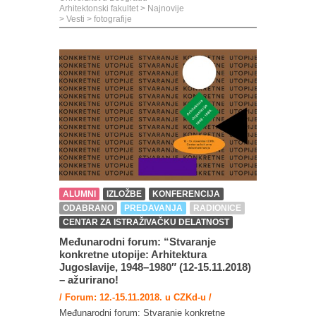
Arhitektonski fakultet
>
Najnovije
>
Vesti
>
fotografije
ALUMNI
IZLOŽBE
KONFERENCIJA
ODABRANO
PREDAVANJA
RADIONICE
CENTAR ZA ISTRAŽIVAČKU DELATNOST
Međunarodni forum: “Stvaranje
konkretne utopije: Arhitektura
Jugoslavije, 1948–1980″ (12-15.11.2018)
– ažurirano!
/ Forum: 12.-15.11.2018. u CZKd-u /
Međunarodni forum: Stvaranje konkretne