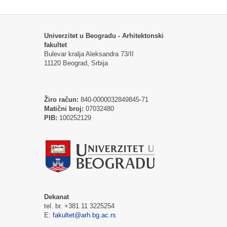
Univerzitet u Beogradu - Arhitektonski
fakultet
Bulevar kralja Aleksandra 73/II
11120 Beograd, Srbija
Žiro račun:
840-0000032849845-71
Matični broj:
07032480
PIB:
100252129
Dekanat
tel. br. +381 11 3225254
E:
fakultet@arh.bg.ac.rs