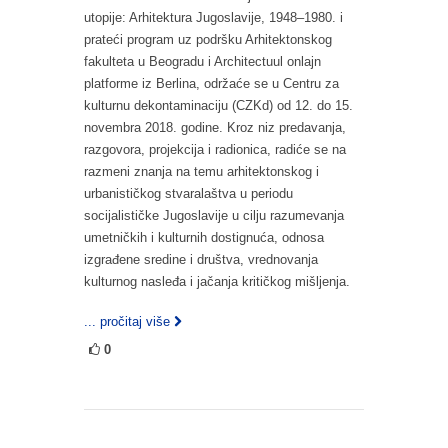
utopije: Arhitektura Jugoslavije, 1948–1980. i
prateći program uz podršku Arhitektonskog
fakulteta u Beogradu i Architectuul onlajn
platforme iz Berlina, održaće se u Centru za
kulturnu dekontaminaciju (CZKd) od 12. do 15.
novembra 2018. godine. Kroz niz predavanja,
razgovora, projekcija i radionica, radiće se na
razmeni znanja na temu arhitektonskog i
urbanističkog stvaralaštva u periodu
socijalističke Jugoslavije u cilju razumevanja
umetničkih i kulturnih dostignuća, odnosa
izgrađene sredine i društva, vrednovanja
kulturnog nasleđa i jačanja kritičkog mišljenja.
... pročitaj više
0