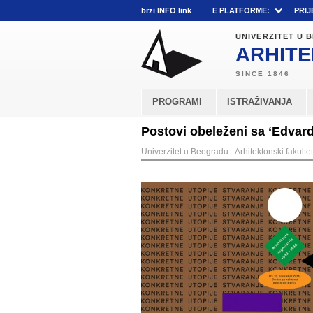
brzi INFO link
E PLATFORME:
PRIJ
UNIVERZITET U
ARHITE
PROGRAMI
ISTRAŽIVANJA
Postovi obeleženi sa ‘Edvar
Univerzitet u Beogradu - Arhitektonski fakultet