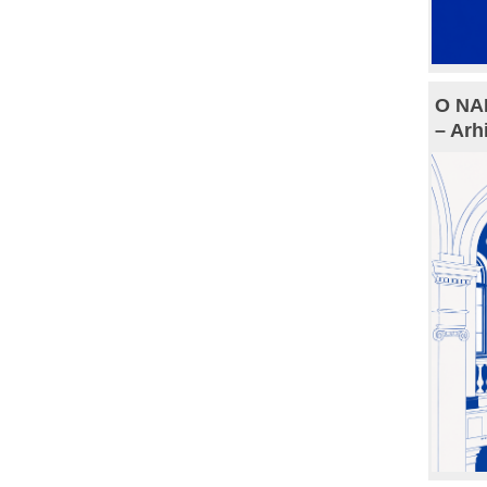
O NAM
– Arh