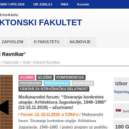
EMNI I UPIS 2026
180 JUBILEJ
RIBA
Kontakt
 BEOGRADU
KTONSKI
FAKULTET
ZAPOSLENI
O FAKULTETU
NAJNOVIJE
d Ravnikar’
>
Najnovije
>
Vesti
>
Edvard Ravnikar
ALUMNI
IZLOŽBE
KONFERENCIJA
izbor
ODABRANO
PREDAVANJA
RADIONICE
CENTAR ZA ISTRAŽIVAČKU DELATNOST
ћирилиц
Međunarodni forum: “Stvaranje konkretne
utopije: Arhitektura Jugoslavije, 1948–1980″
(12-15.11.2018) – ažurirano!
Serb
/ Forum: 12.-15.11.2018. u CZKd-u /
Međunarodni
forum: Stvaranje konkretne utopije: Arhitektura
180 
Jugoslavije, 1948–1980. i prateći program uz podršku