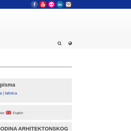
Facebook
YouTube
Flickr
LinkedIn
Instagram
 pisma
а
|
latinica
ian
English
GODINA ARHITEKTONSKOG