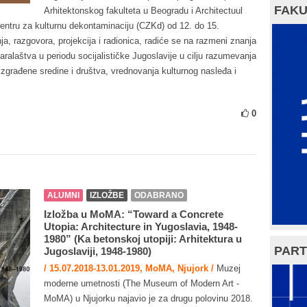
FAKU
Arhitektonskog fakulteta u Beogradu i Architectuul
Centru za kulturnu dekontaminaciju (CZKd) od 12. do 15.
, razgovora, projekcija i radionica, radiće se na razmeni znanja
aralaštva u periodu socijalističke Jugoslavije u cilju razumevanja
izgrađene sredine i društva, vrednovanja kulturnog nasleđa i
0
ALUMNI
IZLOŽBE
ODABRANO
Izložba u MoMA: “Toward a Concrete
Utopia: Architecture in Yugoslavia, 1948-
1980” (Ka betonskoj utopiji: Arhitektura u
PART
Jugoslaviji, 1948-1980)
/ 15.07.2018-13.01.2019, MoMA, Njujork /
Muzej
moderne umetnosti (The Museum of Modern Art -
MoMA) u Njujorku najavio je za drugu polovinu 2018.