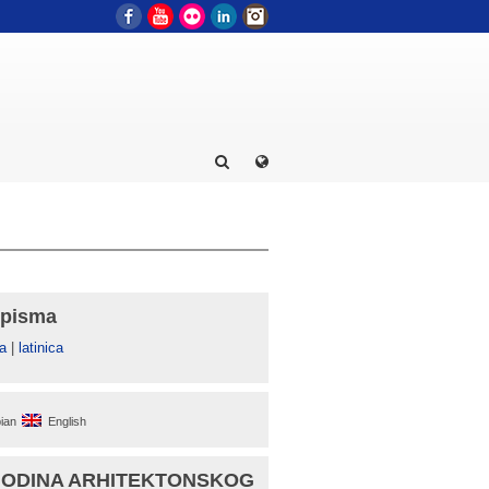
Facebook
YouTube
Flickr
LinkedIn
Instagram
 pisma
а
|
latinica
ian
English
GODINA ARHITEKTONSKOG