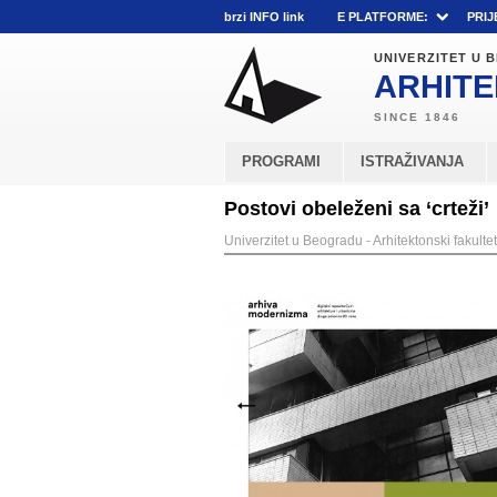
brzi INFO link
E PLATFORME:
PRIJ
UNIVERZITET U
ARHITE
PROGRAMI
ISTRAŽIVANJA
Postovi obeleženi sa ‘crteži’
Univerzitet u Beogradu - Arhitektonski fakultet