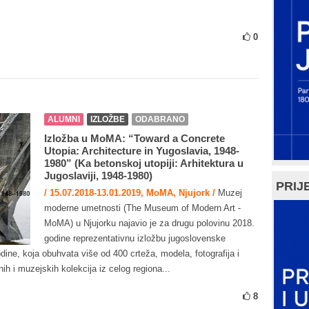
0
ALUMNI
IZLOŽBE
ODABRANO
Izložba u MoMA: “Toward a Concrete
Utopia: Architecture in Yugoslavia, 1948-
1980” (Ka betonskoj utopiji: Arhitektura u
Jugoslaviji, 1948-1980)
PRIJE
/ 15.07.2018-13.01.2019, MoMA, Njujork /
Muzej
moderne umetnosti (The Museum of Modern Art -
MoMA) u Njujorku najavio je za drugu polovinu 2018.
godine reprezentativnu izložbu jugoslovenske
dine, koja obuhvata više od 400 crteža, modela, fotografija i
nih i muzejskih kolekcija iz celog regiona...
8