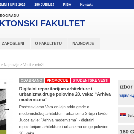
EMNI I UPIS 2026
180 JUBILEJ
RIBA
Kontakt
 BEOGRADU
KTONSKI
FAKULTET
ZAPOSLENI
O FAKULTETU
NAJNOVIJE
>
Najnovije
>
Vesti
>
crteži
ODABRANO
PROMOCIJE
STUDENTSKE VESTI
izbor
Digitalni repozitorijum arhitekture i
urbanizma druge polovine 20. veka: “Arhiva
ћирилиц
modernizma”
Predstavljamo Vam on-lajn arhiv građe o
modernističkoj arhitekturi i urbanizmu Srbije i bivše
Serb
Jugoslavije: "Arhiva modernizma" - digitalni
repozitorijum arhitekture i urbanizma druge polovine
180 
20. veka...