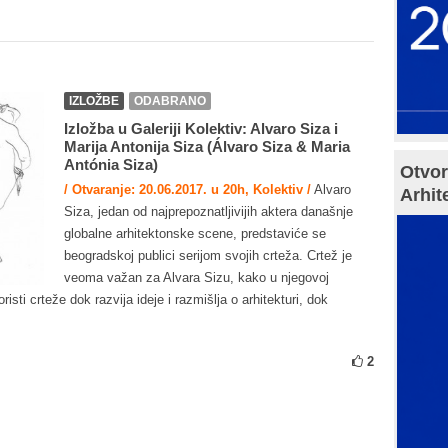
IZLOŽBE
ODABRANO
Izložba u Galeriji Kolektiv: Alvaro Siza i
Marija Antonija Siza (Álvaro Siza & Maria
Antónia Siza)
Otvor
/ Otvaranje: 20.06.2017. u 20h, Kolektiv /
Alvaro
Arhit
Siza, jedan od najprepoznatljivijih aktera današnje
globalne arhitektonske scene, predstaviće se
beogradskoj publici serijom svojih crteža. Crtež je
veoma važan za Alvara Sizu, kako u njegovoj
risti crteže dok razvija ideje i razmišlja o arhitekturi, dok
2