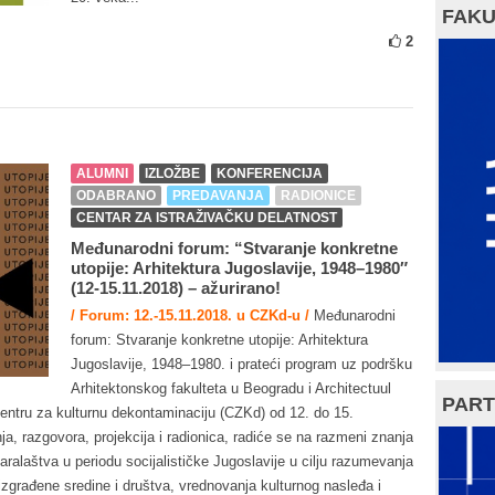
FAKU
2
ALUMNI
IZLOŽBE
KONFERENCIJA
ODABRANO
PREDAVANJA
RADIONICE
CENTAR ZA ISTRAŽIVAČKU DELATNOST
Međunarodni forum: “Stvaranje konkretne
utopije: Arhitektura Jugoslavije, 1948–1980″
(12-15.11.2018) – ažurirano!
/ Forum: 12.-15.11.2018. u CZKd-u /
Međunarodni
forum: Stvaranje konkretne utopije: Arhitektura
Jugoslavije, 1948–1980. i prateći program uz podršku
Arhitektonskog fakulteta u Beogradu i Architectuul
PART
Centru za kulturnu dekontaminaciju (CZKd) od 12. do 15.
, razgovora, projekcija i radionica, radiće se na razmeni znanja
aralaštva u periodu socijalističke Jugoslavije u cilju razumevanja
izgrađene sredine i društva, vrednovanja kulturnog nasleđa i