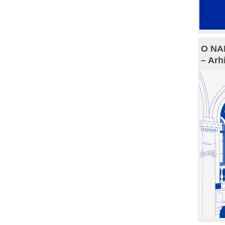
O NAM
– Arh