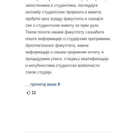
запосленима и студентима, погледајте
изложбу студентских пројеката и макета,
прођите кроз зграду факултета и сазнајте
све о студентском животу из прве руке.
Током посете нашем факултету сазнаћете
опште информације о студијским програмима
Архитектонског факултета, важне
информације о нашем пријемном испиту и
процедурама уписа, стицању квалификација
и могућностима студентске мобилности
током студија.
... прочитај више
12