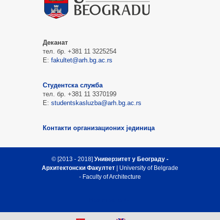
Деканат
тел. бр. +381 11 3225254
Е:
fakultet@arh.bg.ac.rs
Студентска служба
тел. бр. +381 11 3370199
Е:
studentskasluzba@arh.bg.ac.rs
Контакти организационих јединица
© [2013 - 2018]
Универзитет у Београду -
Архитектонски Факултет
| University of Belgrade
- Faculty of Architecture
Врх стране