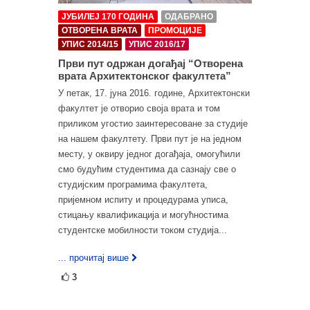
ЈУБИЛЕЈ 170 ГОДИНА
ОДАБРАНО
ОТВОРЕНА ВРАТА
ПРОМОЦИЈЕ
УПИС 2014/15
УПИС 2016/17
Први пут одржан догађај “Отворена
врата Архитектонског факултета”
У петак, 17. јуна 2016. године, Архитектонски
факултет је отворио своја врата и том
приликом угостио заинтересоване за студије
на нашем факултету. Први пут је на једном
месту, у оквиру једног догађаја, омогућили
смо будућим студентима да сазнају све о
студијским програмима факултета,
пријемном испиту и процедурама уписа,
стицању квалификација и могућностима
студентске мобилности током студија...
... прочитај више
3