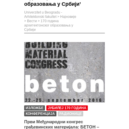
образовања у Србији’
Univerzitet u Beogradu -
Arhitektonski fakultet
>
Најновије
>
Вести
>
170 година
архитектонског образовања у
Србији
ИЗЛОЖБЕ
ЈУБИЛЕЈ 170 ГОДИНА
КОНФЕРЕНЦИЈА
РАДИОНИЦЕ
Први Међународни конгрес
грађевинских материјала: БЕТОН –