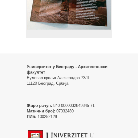
Универзитет у Београду - Архитектонски
факултет
Булевар краља Александра 73/II
11120 Београд, Србија
Жиро рачун:
840-0000032849845-71
Матични број:
07032480
ПИБ:
100252129