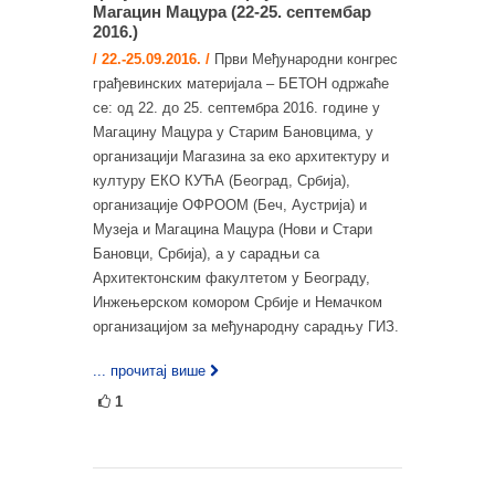
Магацин Мацура (22-25. септембар
2016.)
/ 22.-25.09.2016. /
Први Међународни конгрес
грађевинских материјала – БЕТОН одржаће
се: од 22. до 25. септембра 2016. године у
Магацину Мацура у Старим Бановцима, у
организацији Магазина за еко архитектуру и
културу ЕКО КУЋА (Београд, Србија),
организације ОФРООМ (Беч, Аустрија) и
Музеја и Магацина Мацура (Нови и Стари
Бановци, Србија), а у сарадњи са
Архитектонским факултетом у Београду,
Инжењерском комором Србије и Немачком
организацијом за међународну сарадњу ГИЗ.
... прочитај више
1