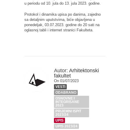
u periodu od 10. jula do 13. jula 2023. godine.
Protokol i dinamika upisa po danima, zajedno
sa detaljnim uputstvima, biće objavljena u
ponedeljak, 03.07.2023. godine do 20 sati na
oglasnoj tabli i internet stranici Fakulteta.
Autor:
Arhitektonski
fakultet
On 01/07/2023
VESTI
ODABRANO
OSNOVNE I
INTEGRISANE
2023
PRIJEMNI ISPIT
2023/24
UPIS
UPIS 2023/24