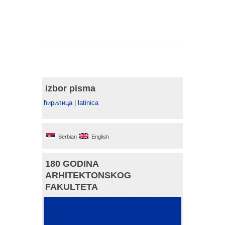
izbor pisma
ћирилица
|
latinica
Serbian
English
180 GODINA
ARHITEKTONSKOG
FAKULTETA