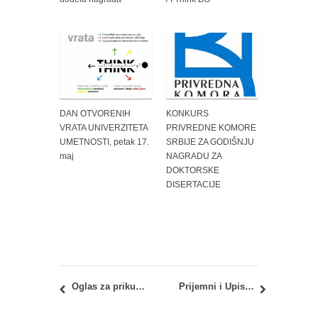
DAN OTVORENIH
KONKURS
VRATA UNIVERZITETA
PRIVREDNE KOMORE
UMETNOSTI, petak 17.
SRBIJE ZA GODIŠNJU
maj
NAGRADU ZA
DOKTORSKE
DISERTACIJE
Oglas za prikupljanje pisanih ponuda za davanje u zakup stana
Prijemni i Upis 2023: Oluka Dekana po žalbama kandidata