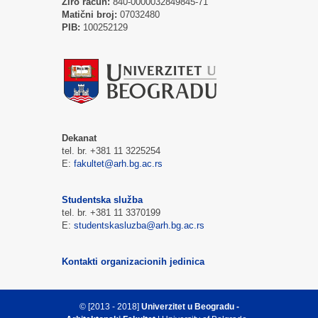
Žiro račun:
840-0000032849845-71
Matični broj:
07032480
PIB:
100252129
Dekanat
tel. br. +381 11 3225254
E:
fakultet@arh.bg.ac.rs
Studentska služba
tel. br. +381 11 3370199
E:
studentskasluzba@arh.bg.ac.rs
Kontakti organizacionih jedinica
© [2013 - 2018]
Univerzitet u Beogradu -