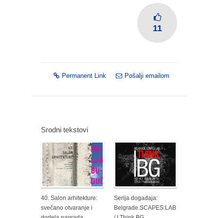
11
Permanent Link
Pošalji emailom
Srodni tekstovi
40. Salon arhitekture:
Serija događaja:
svečano otvaranje i
Belgrade.SCAPES:LAB
dodela nagrada
/ I Think BG