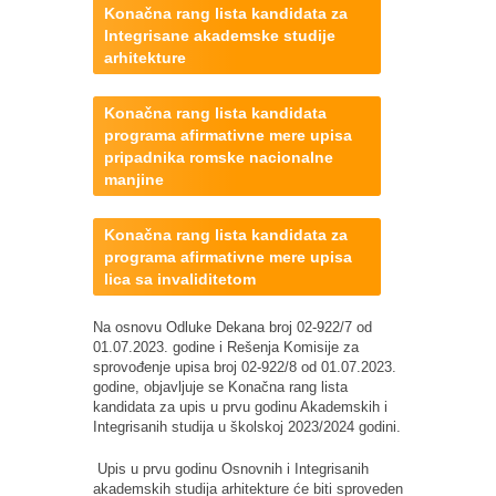
Konačna rang lista kandidata za
Integrisane akademske studije
arhitekture
Konačna rang lista kandidata
programa afirmativne mere upisa
pripadnika romske nacionalne
manjine
Konačna rang lista kandidata za
programa afirmativne mere upisa
lica sa invaliditetom
Na osnovu Odluke Dekana broj 02-922/7 od
01.07.2023. godine i Rešenja Komisije za
sprovođenje upisa broj 02-922/8 od 01.07.2023.
godine, objavljuje se Konačna rang lista
kandidata za upis u prvu godinu Akademskih i
Integrisanih studija u školskoj 2023/2024 godini.
Upis u prvu godinu Osnovnih i Integrisanih
akademskih studija arhitekture će biti sproveden