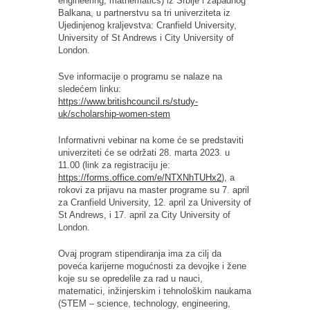
engineering, mathematics) iz Srbije i zapadnog
Balkana, u partnerstvu sa tri univerziteta iz
Ujedinjenog kraljevstva: Cranfield University,
University of St Andrews i City University of
London.
Sve informacije o programu se nalaze na
sledećem linku:
https://www.britishcouncil.rs/study-
uk/scholarship-women-stem
Informativni vebinar na kome će se predstaviti
univerziteti će se održati 28. marta 2023. u
11.00 (link za registraciju je:
https://forms.office.com/e/NTXNhTUHx2
), a
rokovi za prijavu na master programe su 7. april
za Cranfield University, 12. april za University of
St Andrews, i 17. april za City University of
London.
Ovaj program stipendiranja ima za cilj da
poveća karijerne mogućnosti za devojke i žene
koje su se opredelile za rad u nauci,
matematici, inžinjerskim i tehnološkim naukama
(
STEM – science, technology, engineering,