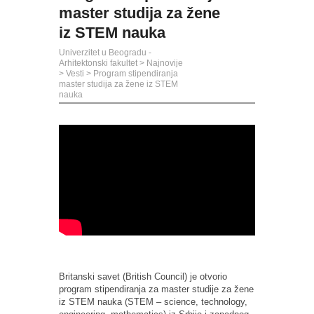
master studija za žene
iz STEM nauka
Univerzitet u Beogradu -
Arhitektonski fakultet
>
Najnovije
>
Vesti
>
Program stipendiranja
master studija za žene iz STEM
nauka
Britanski savet (British Council) je otvorio
program stipendiranja za master studije za žene
iz STEM nauka (STEM – science, technology,