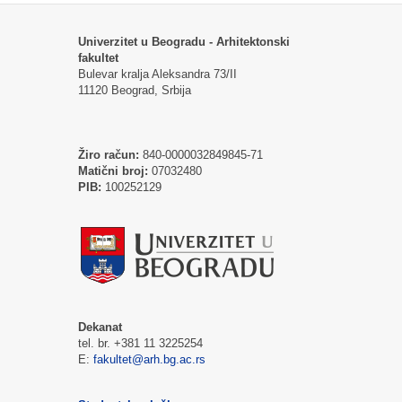
Univerzitet u Beogradu - Arhitektonski
fakultet
Bulevar kralja Aleksandra 73/II
11120 Beograd, Srbija
Žiro račun:
840-0000032849845-71
Matični broj:
07032480
PIB:
100252129
Dekanat
tel. br. +381 11 3225254
E:
fakultet@arh.bg.ac.rs