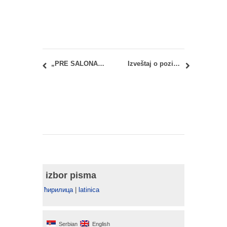
„PRE SALONA“ 45. Salon arhitekture
Izveštaj o pozitivnoj reakreditaciji RIBA programa na Univerzitetu u Beogradu – Arhitektonskom fakultetu
izbor pisma
ћирилица
|
latinica
Serbian
English