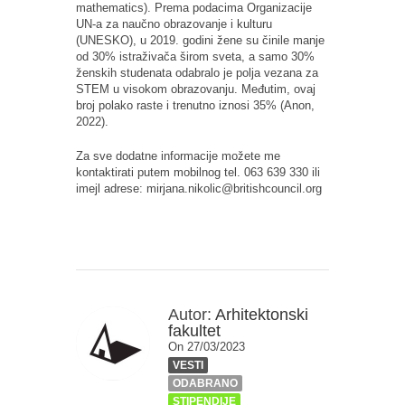
mathematics)
. Prema podacima Organizacije
UN-a za naučno obrazovanje i kulturu
(UNESKO
)
, u 2019. godini žene su činile manje
od 30% istraživača širom sveta, a samo 30%
ženskih studenata odabralo je polja vezana za
STEM u visokom obrazovanju. Međutim, ovaj
broj polako raste i trenutno iznosi 35% (
Anon,
2022).
Za sve dodatne informacije možete me
kontaktirati putem mobilnog tel. 063 639 330 ili
imejl adrese:
mirjana
.
nikolic
@
britishcouncil
.
org
Autor:
Arhitektonski
fakultet
On 27/03/2023
VESTI
ODABRANO
STIPENDIJE