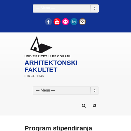
— Menu —
Facebook
YouTube
Flickr
LinkedIn
Instagram
UNIVERZITET U BEOGRADU
ARHITEKTONSKI
FAKULTET
— Menu —
Program stipendiranja