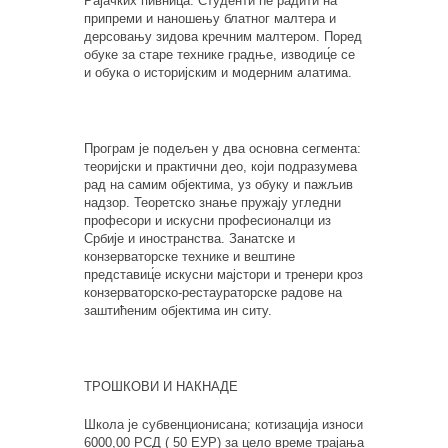
Рајачких пивница. Студенти ће радити на
припреми и наношењу блатног малтера и
дерсовању зидова кречним малтером. Поред
обуке за старе технике градње, изводиц́е се
и обука о историјским и модерним алатима.
Програм је подељен у два основна сегмента:
теоријски и практични део, који подразумева
рад на самим објектима, уз обуку и пажљив
надзор. Теоретско знање пружају угледни
професори и искусни професионалци из
Србије и иностранства. Занатске и
конзерваторске технике и вештине
представиц́е искусни мајстори и тренери кроз
конзерваторско-рестаураторске радове на
заштићеним објектима ин ситу.
ТРОШКОВИ И НАКНАДЕ
Школа је субвенционисана; котизација износи
6000,00 РСД ( 50 ЕУР) за цело време трајања