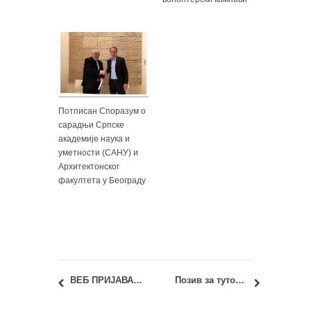
Потписан Споразум о
сарадњи Српске
академије наука и
уметности (САНУ) и
Архитектонског
факултета у Београду
ВЕБ ПРИЈАВА за Пријемни испит 2021
Позив за туторе радионица у оквиру ЕАСА – Европске Асоцијације Студената Архитектуре, 2021. у Крагујевцу, Србији!