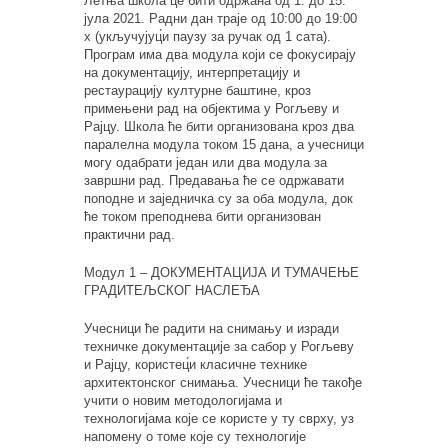
Летња школа ц́е бити одржана од 1. до 15.
јула 2021. Радни дан траје од 10:00 до 19:00
х (укључујуц́и паузу за ручак од 1 сата).
Програм има два модула који се фокусирају
на документацију, интерпретацију и
рестаурацију културне баштине, кроз
примењени рад на објектима у Рогљеву и
Рајцу. Школа ће бити организована кроз два
паралелна модула током 15 дана, а учесници
могу одабрати један или два модула за
завршни рад. Предавања ће се одржавати
поподне и заједничка су за оба модула, док
ће током преподнева бити организован
практични рад.
Модул 1 – ДОКУМЕНТАЦИЈА И ТУМАЧЕЊЕ
ГРАДИТЕЉСКОГ НАСЛЕЂА
Учесници ће радити на снимању и изради
техничке документације за сабор у Рогљеву
и Рајцу, користец́и класичне технике
архитектонског снимања. Учесници ће такође
учити о новим методологијама и
технологијама које се користе у ту сврху, уз
напомену о томе које су технологије