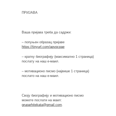
ПРИЈАВА
Ваша пријава треба да садржи:
– попуњен образац пријаве
https://tinyurl.com/apvpcpae
– кратку биографију (максимално 1 страница)
послату на наш е-маил.
– мотивационо писмо (највише 1 страница)
послато на наш е-маил.
Своју биографију и мотивационо писмо
можете послати на маил:
gruparhitekata@gmail.com
.