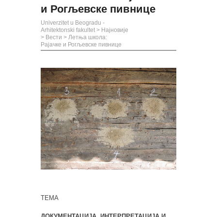
и Рогљевске пивнице
Univerzitet u Beogradu -
Arhitektonski fakultet
>
Најновије
>
Вести
>
Летња школа:
Рајачке и Рогљевске пивнице
ТЕМА
ДОКУМЕНТАЦИЈА, ИНТЕРПРЕТАЦИЈА И