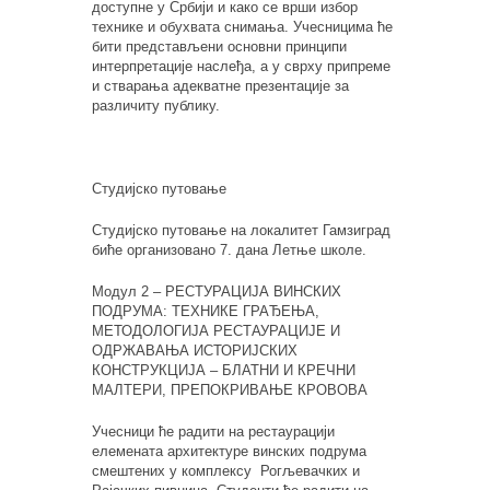
доступне у Србији и како се врши избор
технике и обухвата снимања. Учесницима ће
бити представљени основни принципи
интерпретације наслеђа, а у сврху припреме
и стварања адекватне презентације за
различиту публику.
Студијско путовање
Студијско путовање на локалитет Гамзиград
биће организовано 7. дана Летње школе.
Модул 2 – РЕСТУРАЦИЈА ВИНСКИХ
ПОДРУМА: ТЕХНИКЕ ГРАЂЕЊА,
МЕТОДОЛОГИЈА РЕСТАУРАЦИЈЕ И
ОДРЖАВАЊА ИСТОРИЈСКИХ
КОНСТРУКЦИЈА – БЛАТНИ И КРЕЧНИ
МАЛТЕРИ, ПРЕПОКРИВАЊЕ КРОВОВА
Учесници ће радити на рестаурацији
елемената архитектуре винских подрума
смештених у комплексу Рогљевачких и