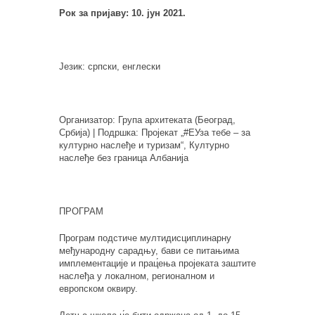
Рок за пријаву: 10. јун 2021.
Језик: српски, енглески
Организатор: Група архитеката (Београд,
Србија) | Подршка: Пројекат „#ЕУза тебе – за
културно наслеђе и туризам“, Културно
наслеђе без граница Албанија
ПРОГРАМ
Програм подстиче мултидисциплинарну
међународну сарадњу, бави се питањима
имплементације и прац́ења пројеката заштите
наслеђа у локалном, регионалном и
европском оквиру.