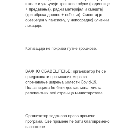
школе и укључује трошкове обуке (радионице
+ предавања), радни материјал и смештај
(три оброка дневно + ноћење). Смештај је
обезбеђен у пансиону, у непосредној близини
локације.
Котизација не покрива путне трошкове.
ВАЖНО ОБАВЕШТЕЊЕ: организатор ће се
придржавати прописаних мера за
спречавање ширења болести Covid-19.
Полазницима ће бити достављена листа
релевантних веб страница министарстава.
Организатор задржава право промене
програма. Све промене ће бити благовремено
саопштене.