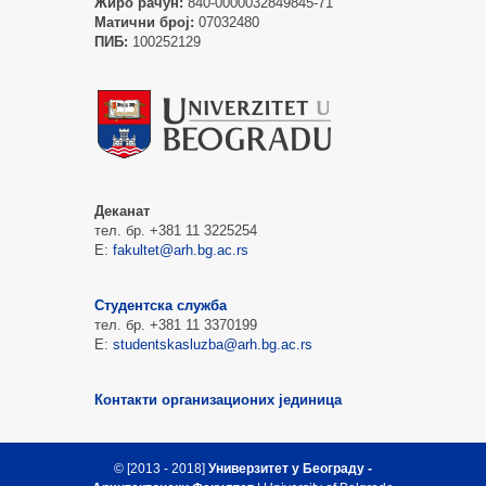
Жиро рачун:
840-0000032849845-71
Матични број:
07032480
ПИБ:
100252129
Деканат
тел. бр. +381 11 3225254
Е:
fakultet@arh.bg.ac.rs
Студентска служба
тел. бр. +381 11 3370199
Е:
studentskasluzba@arh.bg.ac.rs
Контакти организационих јединица
© [2013 - 2018]
Универзитет у Београду -