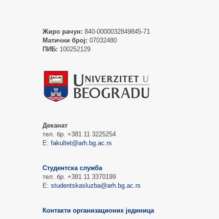
Жиро рачун:
840-0000032849845-71
Матични број:
07032480
ПИБ:
100252129
Деканат
тел. бр. +381 11 3225254
Е:
fakultet@arh.bg.ac.rs
Студентска служба
тел. бр. +381 11 3370199
Е:
studentskasluzba@arh.bg.ac.rs
Контакти организационих јединица