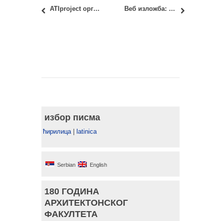
ATIproject организује први Virtual Working Team у Београду
Веб изложба: ИАСА С02а – Вишепородично становање – Пројекат 2019/20
избор писма
ћирилица
|
latinica
Serbian
English
180 ГОДИНА
АРХИТЕКТОНСКОГ
ФАКУЛТЕТА