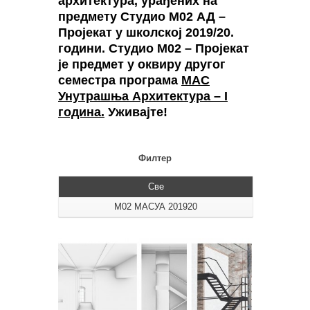
архитектура, урађених на
предмету Студио M02 АД –
Пројекат у школској 2019/20.
години. Студио М02 – Пројекат
је предмет у оквиру другог
семестра програма
МАС
Унутрашња Архитектура – I
година
.
Уживајте!
Филтер
Све
М02 МАСУА 201920