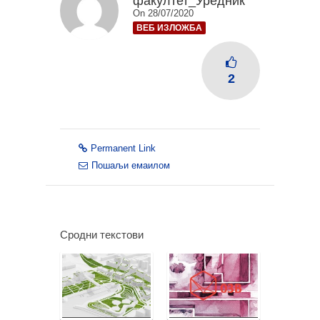
факултет_Уредник
On 28/07/2020
ВЕБ ИЗЛОЖБА
2
Permanent Link
Пошаљи емаилом
Сродни текстови