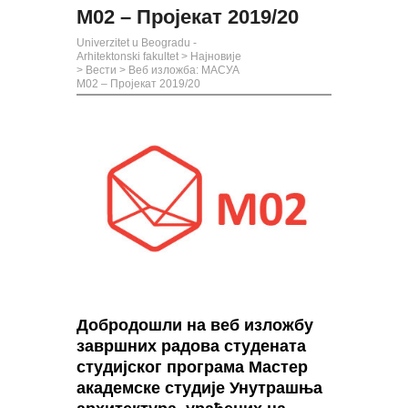
М02 – Пројекат 2019/20
Univerzitet u Beogradu -
Arhitektonski fakultet
>
Најновије
>
Вести
>
Веб изложба: МАСУА
М02 – Пројекат 2019/20
Добродошли на веб изложбу
завршних радова студената
студијског програма Мастер
академске студије Унутрашња