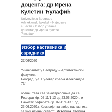
доцента: др Ирена
Кулетин Ћулафић
Univerzitet u Beogradu -
Arhitektonski fakultet
>
Најновије
>
Вести
>
Избор у звање
доцента: др Ирена Кулетин
Ћулафић
Избор наставника и
сарадника
27/06/2020
Универзитет у Београду – Архитектонски
факултет,
Београд, ул. Булевар краља Александра
73/II,
обавештава све заинтересоване да се
Реферат бр. 02-11/1-13 од 23.06.2020.г. и
Сажетак реферата бр. 02-11/1-13.1 од
23.06.2020.г. Комисије за избор наставника
за ужу научну област:
Историја, теорија