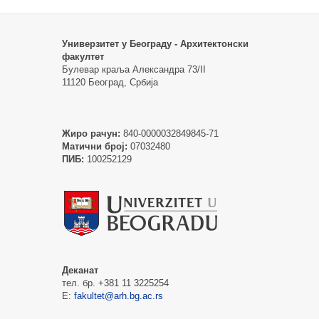
Универзитет у Београду - Архитектонски
факултет
Булевар краља Александра 73/II
11120 Београд, Србија
Жиро рачун:
840-0000032849845-71
Матични број:
07032480
ПИБ:
100252129
Деканат
тел. бр. +381 11 3225254
Е:
fakultet@arh.bg.ac.rs