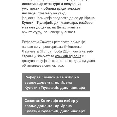
иестетика архитектуре и визуелних
уметности и обнова градитељског
наслеђа
,
стављају на увид
јавности.
Комисија предлаже да се
др Ирена
Кулетин Ћулафић, дипл.инж.арх, изабере
у звање
доцента
, на Департману за
архитектуру,
за наведену област.
Реферат и Сажетак реферата Комисије
налазе се у просторијама библиотеке
Факултета (
II
спрат, соба
210
),
као и на веб-
страници Факултета
www
.
arh
.
bg
.
ac
.
rs
и
доступани
су
јавности петнаест дана од дана
објављивања овог огласа.
Реферат Комисијe за избор у
звање доцента:
др Ирена
Кулетин Ћулафић, дипл.инж.арх
Сажетак Комисијe за избор у
звање доцента:
др Ирена
Кулетин Ћулафић, дипл.инж.арх