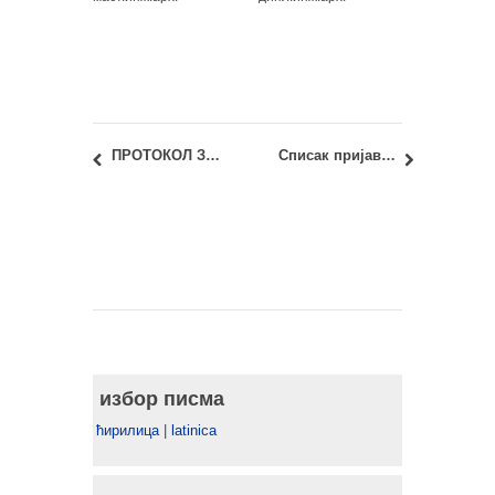
ПРОТОКОЛ ЗА УЛАЗАК И КРЕТАЊЕ КРОЗ ЗГРАДУ ТЕХНИЧКИХ ФАКУЛТЕТА
Списак пријављених кандидата за полагање пријемног испита 2020/21
избор писма
ћирилица
|
latinica