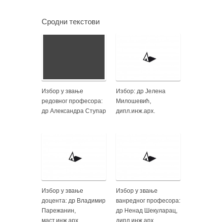
Сродни текстови
Избор у звање
Избор: др Јелена
редовног професора:
Милошевић,
др Александра Ступар
дипл.инж.арх.
Избор у звање
Избор у звање
доцента: др Владимир
ванредног професора:
Парежанин,
др Ненад Шекуларац,
маст.инж.арх.
дипл.инж.арх.