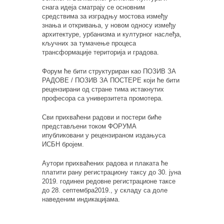
снага идеја сматрају се основним
средствима за изградњу мостова између
знања и откривања, у новом односу између
архитектуре, урбанизма и културног наслеђа,
кључних за тумачење процеса
трансформације територија и градова.
Форум ће бити структуриран као ПОЗИВ ЗА
РАДОВЕ / ПОЗИВ ЗА ПОСТЕРЕ који ће бити
рецензирани од стране тима истакнутих
професора са универзитета промотера.
Сви прихваћени радови и постери биће
представљени током ФОРУМА
и
публиковани
у рецензиран
ом издању
са
ИСБН бројем.
А
утори прихваћених радова и плаката ће
платити ран
у
регистрациону таксу до 30. јуна
2019. годинеи редовне регистрационе таксе
до 28. септемб
ра
2019., у складу са доле
наведеним индикацијама.