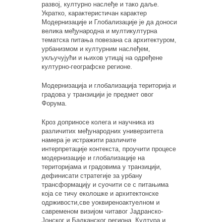
развој, културно наслеђе и тако даље.
Укратко, карактеристичан карактер
Модернизације и Глобализације је да доноси
велика међународна и мултикултурна
тематска питања повезана са архитектуром,
урбанизмом и културним наслеђем,
укључујући и њихов утицај на одређене
културно-географске регионе.
Модернизација и глобализација територија и
градова у транзицији је предмет овог
Форума.
Кроз доприносе колега и научника из
различитих међународних универзитета
намера је истражити различите
интерпретације контекста, проучити процесе
модернизације и глобализације на
територијама и градовима у транзицији,
дефини
с
ати стратегије за урбану
трансформацију и суочити се с питањима
која се тичу еколошке и архитектонске
одрживости
,
с
ве уоквирено
актуелном
и
савременом визијом читавог Јадранско-
Ј
онског и
Б
алканског региона. Култура и