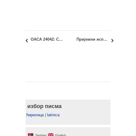
ОАСА 24042: Саобраћај и друштвена инфраструктура увид у испитне радове
Пријемни испит 2019: ПРЕЛИМИНАРНИ РЕЗУЛТАТИ
избор писма
ћирилица
|
latinica
Serbian
English