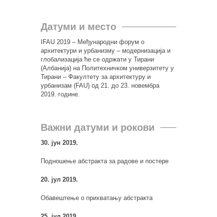
Датуми и место
IFAU 2019 –
Међународни форум о
архитектури и урбанизму – модернизација и
глобализација
ће се одржати у Тирани
(Албанија) на Политехничком универзитету у
Тирани – Факултету за архитектуру и
урбанизам (FAU)
од
21.
до
23. новембра
2019. године.
Важни датуми и рокови
30. јун 2019.
Подношење
абстракта
за радове и постере
20. јул 2019.
Обавештење о прихва
т
ању
абстракта
25. јул 2019.