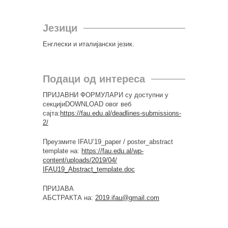
Језици
Енглески и италијански језик.
Подаци од интереса
ПРИЈАВНИ ФОРМУЛАРИ су
доступни у
секцијиDOWNLOAD овог веб
сајта:
https://fau.edu.al/
deadlines-submissions-
2/
Преузмите IFAU’19_paper / poster_abstract
template на:
https://fau.edu.al/wp-
content/uploads/2019/04/
IFAU19_Abstract_template.doc
ПРИЈАВА
АБСТРАКТА
на:
2019.ifau@gmail.com