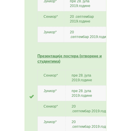
Јуниор*
пре 28. јула
100
2019.године
евра
Сениор*
20 .септембар
250
2019.године
евра
Јуниор*
20
150
.септембар 2019.године
евра
Презентације постера (отворене и
студентима)
Сениор*
пре 28. јула
100
2019.године
Јуниор*
пре 28. јула
80 
2019.године
Сениор*
20
150
.септембар 2019.године
Јуниор*
20
100
.септембар 2019.године