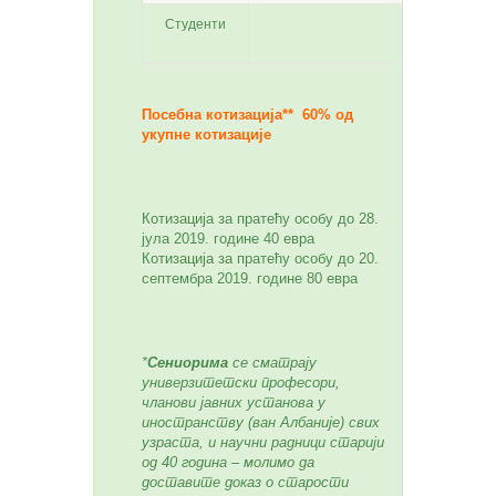
Студенти
без
кот
Посебна котизација** 60% од
укупне котизације
Котизација за пратећу особу до 28.
јула 2019. године 40 евра
Котизација за пратећу особу до 20.
септембра 2019. године 80 евра
*
Сениорима
се сматрају
универзитетски професори,
чланови јавних установа у
иностранству (ван Албаније) свих
узраста, и научни радници старији
од 40 година – молимо да
доставите доказ о старости