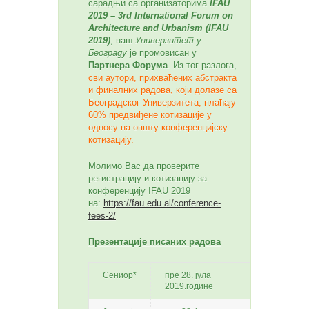
сарадњи са организаторима
IFAU
2019 – 3rd International Forum on
Architecture and Urbanism (IFAU
2019)
, наш
Универзитет у
Београду
је промовисан у
Партнера Форума
. Из тог разлога,
сви аутори, прихваћених абстракта
и финалних радова, који долазе са
Београдског Универзитета, плаћају
60% предвиђене котизације у
односу на општу конференцијску
котизацију.
Молимо Вас да проверите
регистрацију и котизацију за
конференцију IFAU 2019
на:
https://fau.edu.al/conference-
fees-2/
Презентације писаних радова
Сениор*
пре 28. јула
150
2019.године
евра