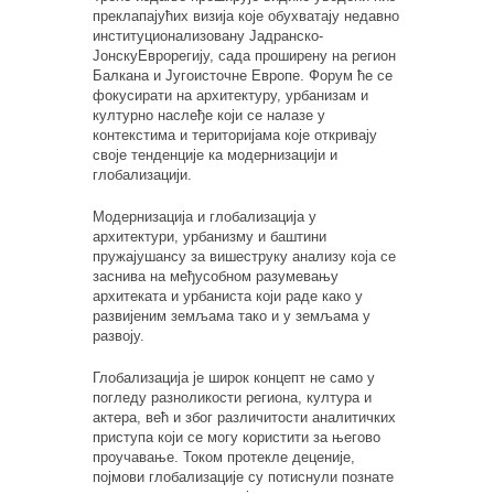
преклапајућих визија које обухватају недавно
институционализ
овану
Јадранско-
Ј
онску
Е
врорегију, сада проширену на регион
Балкана и Југоисточне Европе. Форум ће се
фокусирати на архитектуру, урбанизам и
културно наслеђе који се налазе у
контекстима и територијама које откривају
своје тенденције ка модернизацији и
глобализацији.
Модернизација и глобализација у
архитектури, урбанизму и баштини
пружају
шансу за
вишеструку анализу која се
заснива на
међусобном
разумевању
архитеката и урбаниста који раде
како
у
развијеним земљама
тако
и
у
земљама у
развоју.
Глобализација је широк концепт не само у
погледу разноликости региона, култура и
актера, већ и због различитости аналитичких
приступа који се могу користити за његово
проучавање. Током протекле деценије,
појмови глобализације су потиснули познате