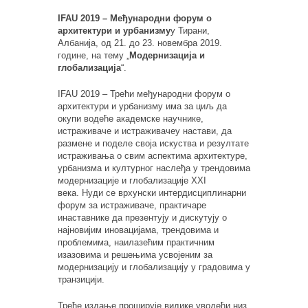
IFAU 2019 – Међународни форум о
архитектури и урбанизму
у Тирани,
Албанија, од 21. до 23. новембра 2019.
године, на тему „
Модернизација и
глобализација
“.
IFAU 2019 – Трећи међународни форум о
архитектури и урбанизму
има за циљ да
окупи водеће академске научнике,
истраживаче и истраживаче
у настави,
да
размене и поделе своја искуства и резултате
истраживања о свим аспектима архитектуре,
урбанизма и културног нас
л
еђа у трендовима
модернизације и глобализације XXI
векa.
Нуди се
врхунски интердисциплинарни
форум за истраживаче, практичаре
и
наставнике
да презентују и дискутују о
најновијим иновацијама, трендовима и
проблемима, наилазећим практичним
изазовима и решењима усвојеним за
модернизацију и глобализацију у градовима у
транзицији.
Треће издање проширује видике уводећи низ