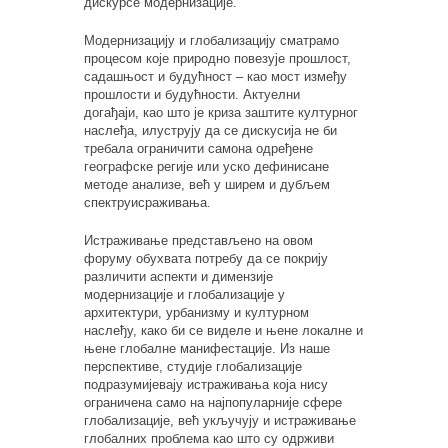
дискурсе модернизације.
Модернизацију и глобализацију сматрамо
процесом кој
е
природно повезује прошлост,
садашњост и будућност – као мост између
прошлости и будућности. Актуелни
догађаји
,
као што је криза заштите културног
наслеђа
,
илуструју да се дискусија не би
требала ограничити
само
на одређене
географске регије или уско дефини
с
ане
методе анализе, већ у ширем и дубљем
спектру
ис
раживања.
Истраживање представљено на овом
форуму обухвата потребу да се покрију
различити аспекти и димензије
модернизације и глобализације у
архитектури, урбанизму и културном
наслеђу, како би се виделе и њене локалне и
њене глобалне манифестације. Из наше
перспективе, студије глобализације
подразумијевају истраживања која нису
ограничена само на најпопуларније сфере
глобализације, већ укључују и истраживање
глобалних проблема као што су одрживи