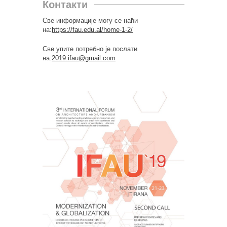
Контакти
Све информације мо
гу
се наћи
на:
https://fau.edu.al/home-1-
2/
Све упите потребно је послати
на:
2019.ifau@gmail.com