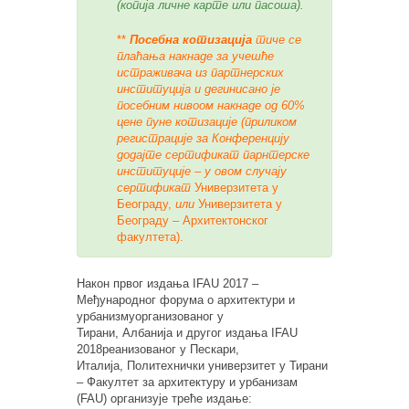
(копија личне карте или пасоша).
**
Посебна котизација
тиче се
плаћања накнаде за учешће
истраживача из партнерских
институција и дегинисано је
посебним нивоом накнаде од 60%
цене пуне котизације (приликом
регистрације за Конференцију
додајте сертификат парнтерске
институције – у овом случају
сертификат
Универзитета у
Београду,
или
Универзитета у
Београду – Архитектонског
факултета).
Након првог издања
IFAU 2017 –
Међународног форума о архитектури и
урбанизму
организованог у
Тирани,
Албанија
и другог издања IFAU
2018
реанизованог
у Пескари,
Италија,
Политехнички универзитет у Тирани
– Факултет за архитектуру и урбанизам
(FAU)
организује треће издање: