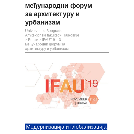
међународни форум
за архитектуру и
урбанизам
Univerzitet u Beogradu -
Arhitektonski fakultet
>
Најновије
>
Вести
>
IFAU’19 – 3.
међународни форум за
архитектуру и урбанизам
Модернизација и глобализација