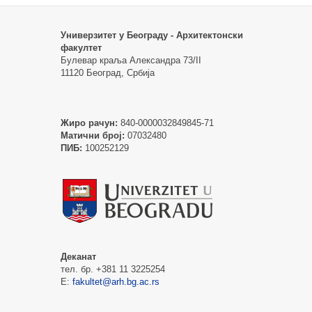
Универзитет у Београду - Архитектонски
факултет
Булевар краља Александра 73/II
11120 Београд, Србија
Жиро рачун:
840-0000032849845-71
Матични број:
07032480
ПИБ:
100252129
Деканат
тел. бр. +381 11 3225254
Е:
fakultet@arh.bg.ac.rs