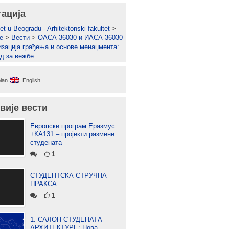
гација
et u Beogradu - Arhitektonski fakultet
>
е
>
Вести
>
ОАСА-36030 и ИАСА-36030
изација грађења и основе менаџмента:
д за вежбе
ian
English
вије вести
Европски програм Еразмус
+КА131 – пројекти размене
студената
1
СТУДЕНТСКА СТРУЧНА
ПРАКСА
1
1. САЛОН СТУДЕНАТА
АРХИТЕКТУРЕ: Нова