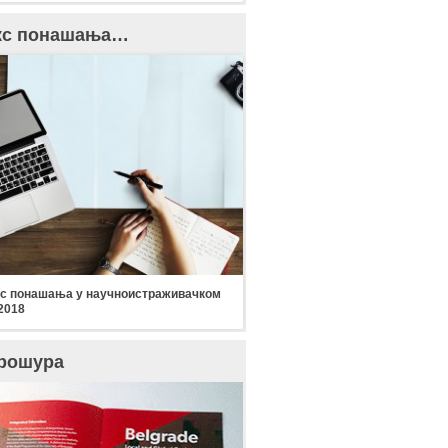
кс понашања…
с понашања у научноистраживачком
2018
рошура