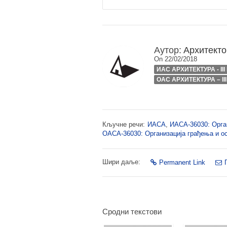
Аутор:
Архитекто
On 22/02/2018
ИАС АРХИТЕКТУРА - II
ОАС АРХИТЕКТУРА – II
Кључне речи:
ИАСА
,
ИАСА-36030: Орга
ОАСА-36030: Организација грађења и о
Шири даље:
Permanent Link
Сродни текстови