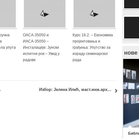
тручна
ОАСА-35050 и
Курс 16.2. – Економика
а
ИАСА-35050 –
пројектовања и
ела упута
Инсталације: Јунски
грађења: Упутство за
нове
испитни рок – Увид у
израду семинарског
радове
рада
јана Милашиновић Марић
Избор: Јелена Илић, маст.инж.арх. и Снежана Златковић, маст.инж.арх.
Библи