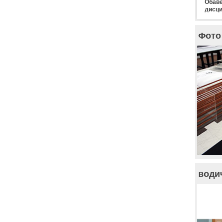
Обаве
дисци
Фото 
води