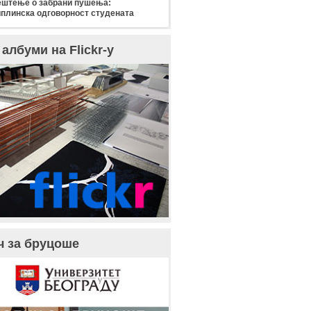
штење о забрани пушења:
плинска одговорност студената
албуми на Flickr-у
ч за бруцоше