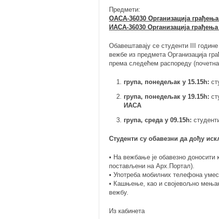
Предмети:
ОАСА-36030 Организација грађења
ИАСА-36030 Организација грађења
Обавештавају се студенти III годин
вежбе из предмета Организација гр
према следећем распореду (почетна
група, понедељак у 15.15h:
ст
група, понедељак у 19.15h:
ст
ИАСА
група, среда у 09.15h:
студент
Студенти су обавезни да дођу иск
• На вежбање је обавезно доносити 
постављени на Арх.Портал).
• Употреба мобилних телефона умес
• Кашњење, као и својевољно мења
вежбу.
Из кабинета