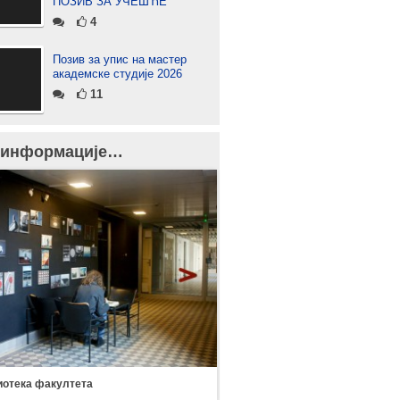
ПОЗИВ ЗА УЧЕШЋЕ
4
Позив за упис на мастер
академске студије 2026
11
 информације…
отека факултета