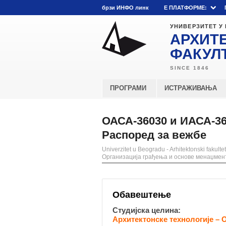
брзи ИНФО линк
E ПЛАТФОРМЕ:
УНИВЕРЗИТЕТ У
АРХИТ
ФАКУЛ
ПРОГРАМИ
ИСТРАЖИВАЊА
ОАСА-36030 и ИАСА-36
Распоред за вежбе
Univerzitet u Beogradu - Arhitektonski fakultet
Организација грађења и основе менаџмен
Обавештење
Студијска целина:
Архитектонске технологије – 