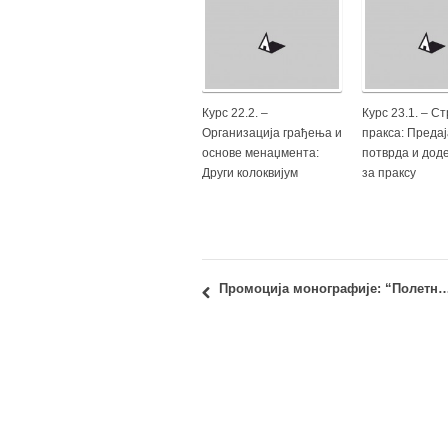
Курс 22.2. –
Курс 23.1. – С
Организација грађења и
пракса: Предај
основе менаџмента:
потврда и дод
Други колоквијум
за праксу
Промоција монографије: “Полетне педесете у српској архитектури” – др Ди