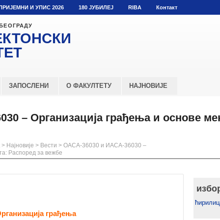
ПРИЈЕМНИ И УПИС 2026
180 ЈУБИЛЕЈ
RIBA
Контакт
 БЕОГРАДУ
ЕКТОНСКИ
ТЕТ
ЗАПОСЛЕНИ
О ФАКУЛТЕТУ
НАЈНОВИЈЕ
030 – Организација грађења и основе ме
>
Најновије
>
Вести
>
ОАСА-36030 и ИАСА-36030 –
та: Распоред за вежбе
избо
ћирилиц
Организација грађења