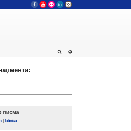
Facebook
YouTube
Flickr
LinkedIn
Instagram
наџмента:
р писма
а
|
latinica