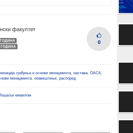
нски факултет
I ГОДИНА
0
I ГОДИНА
низација грађења и основе менаџмента
,
настава
,
ОАСА
,
снове менаџмента
,
обавештење
,
распоред
Пошаљи емаилом