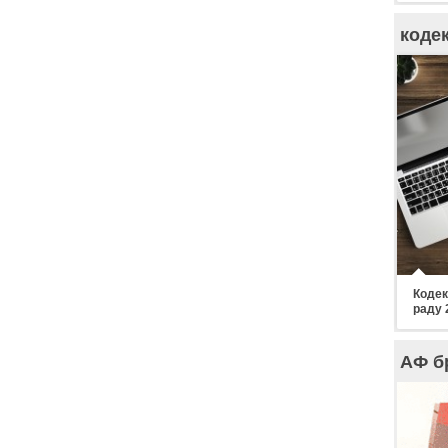
коде
Кодек
раду 
АФ б