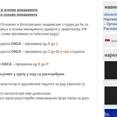
нави
 и основе менаџмента
 и основе менаџмента
Univerzit
Најновиј
– Орган
е Основних и Интегрисаних академских студија да ће се
Распоре
ађења и основе менаџмента одвијати у амфитеатру АФ
 слова презимена по азбучном реду):
Serb
уденти
ОАСА
– презимена од
А
до
Ј
уденти
ОАСА
– презимена од
С
до
Ш
и
сви
студенти
најно
и
ОАСА
– презимена од
К
до
Р
ључиво у групу у коју су распоређени.
калкулатор и одштампане подлоге за рад (прилози су
то калкулатора није дозвољена.
ње група резултираће смањивањем броја поена за дату