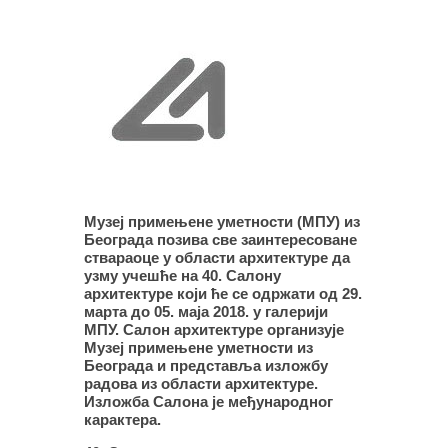
Музеј примењене уметности (МПУ) из
Београда позива све заинтересоване
ствараоце у области архитектуре да
узму учешће на 40. Салону
архитектуре који ће се одржати од 29.
марта до 05. маја 2018. у галерији
МПУ. Салон архитектуре организује
Музеј примењене уметности из
Београда и представља изложбу
радова из области архитектуре.
Изложба Салона је међународног
карактера.