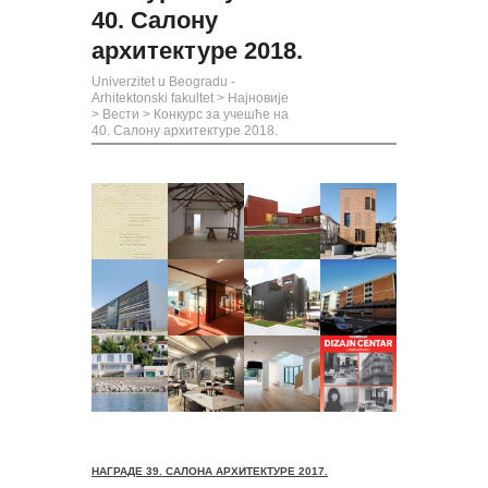
40. Салону
архитектуре 2018.
Univerzitet u Beogradu -
Arhitektonski fakultet
>
Најновије
>
Вести
>
Конкурс за учешће на
40. Салону архитектуре 2018.
НАГРАДЕ 39. САЛОНА АРХИТЕКТУРЕ 2017.