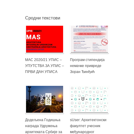
Сродни текстови
МАС 2020/21 УПИС –
Програм стипендија
УПУТСТВА ЗА УПИС –
немачке привреде
ПРВИ ДАН УПИСА
Зоран Ђинђић
Додељена Годишња
sUser: Архитектонски
награда Удружења
факултет учесник
архитеката Србије за
међународног