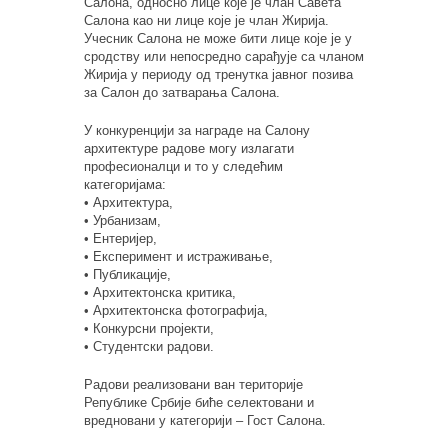
Салона, односно лице које је члан Савета
Салона као ни лице које је члан Жирија.
Учесник Салона не може бити лице које је у
сродству или непосредно сарађује са чланом
Жирија у периоду од тренутка јавног позива
за Салон до затварања Салона.
У конкуренцији за награде на Салону
архитектуре радове могу излагати
професионалци и то у следећим
категоријама:
• Архитектура,
• Урбанизам,
• Ентеријер,
• Експеримент и истраживање,
• Публикације,
• Архитектонска критика,
• Архитектонска фотографија,
• Конкурсни пројекти,
• Студентски радови.
Радови реализовани ван територије
Републике Србије биће селектовани и
вредновани у категорији – Гост Салона.