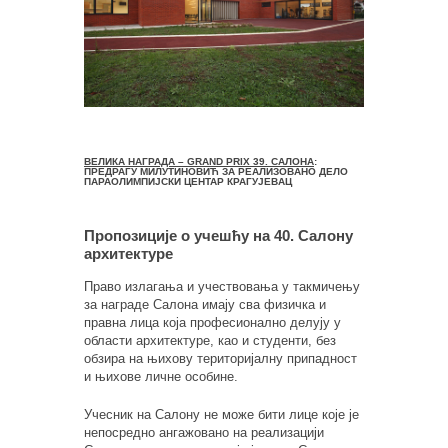
ВЕЛИКА НАГРАДА – GRAND PRIX 39. САЛОНА
:
ПРЕДРАГУ МИЛУТИНОВИЋ ЗА РЕАЛИЗОВАНО ДЕЛО
ПАРАОЛИМПИЈСКИ ЦЕНТАР КРАГУЈЕВАЦ
Пропозиције о учешћу на 40. Салону
архитектуре
Право излагања и учествовања у такмичењу
за награде Салона имају сва физичка и
правна лица која професионално делују у
области архитектуре, као и студенти, без
обзира на њихову територијалну припадност
и њихове личне особине.
Учесник на Салону не може бити лице које је
непосредно ангажовано на реализацији