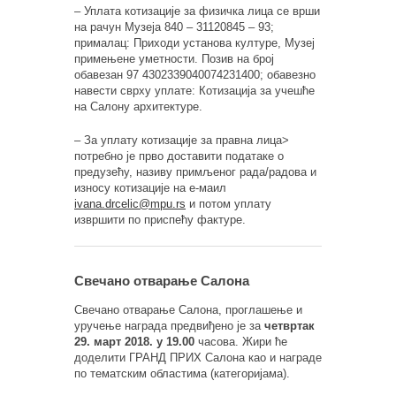
– Уплата котизације за физичка лица се врши
на рачун Музеја 840 – 31120845 – 93;
прималац: Приходи установа културе, Музеј
примењене уметности. Позив на број
обавезан 97 4302339040074231400; обавезно
навести сврху уплате: Котизација за учешће
на Салону архитектуре.
– За уплату котизације за правна лица>
потребно је прво доставити податаке о
предузећу, називу примљеног рада/радова и
износу котизације на е-маил
ivana.drcelic@mpu.rs
и потом уплату
извршити по приспећу фактуре.
Свечано отварање Салона
Свечано отварање Салона, проглашење и
уручење награда предвиђено је за
четвртак
29. март 2018. у 19.00
часова. Жири ће
доделити ГРАНД ПРИX Салона као и награде
по тематским областима (категоријама).