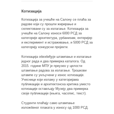
Котизација
Котизација за учешће на Салону се плаћа за
радове који су прошли жирирање и
селектовани су за излагање. Котизација за
учешће на Салону износи 6000 РСД за
категорије архитектура, урбанизам, ентеријер
и експеримент и истраживање, и 5000 РСД за
категорију конкурсни пројекти.
Котизација обезбеђује штампање и излагање
једног рада и два примерка каталога. Од
2015. године МПУ је преузео у целости
штампање радова за излагање. Трошкови
штампе су укључени у износ котизације.
Учесници који излажу у категоријама
публикације и архитектонска критика уместо
котизације остављају Музеју два примерка
своје публикације (књига, часопис, текст).
Студенти плаћају само штампање
изложбеног плаката у износу од 1000 РСД.