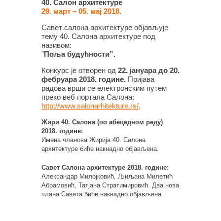
40. Салон архитектуре
29. март – 05. мај 2018.
Савет салона архитектуре објављује
тему 40. Салона архитектуре под
називом:
”
Поља будућности”.
Конкурс је отворен од
22. јануара до 20.
фебруара 2018. године.
Пријава
радова врши се електронским путем
преко веб портала Салона:
http://www.salonarhitekture.rs/
.
Жири 40. Салона (по абецедном реду)
2018. године:
Имена чланова Жирија 40. Салона
архитектуре биће накнадно објављена.
Савет Салона архитектуре 2018. године:
Александар Милојковић, Љиљана Милетић
Абрамовић, Татјана Стратимировић. Два нова
члана Савета биће накнадно објављена.