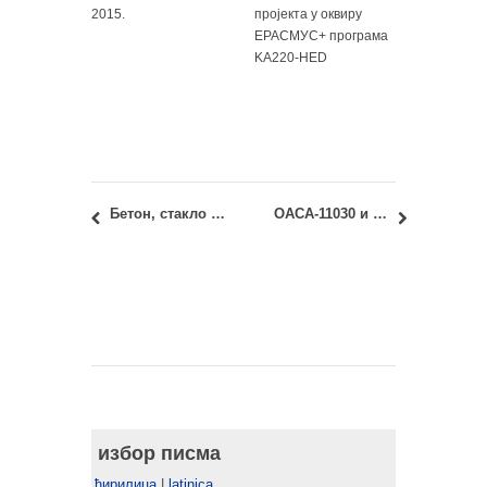
2015.
пројекта у оквиру
ЕРАСМУС+ програма
KA220-HED
Бетон, стакло и трава: кратка историја зграде Музеја афричке уметности – Тематско вођење кроз изложбу
ОАСА-11030 и ИАСА-11030 – Град: форме и процеси: Јануарски испитни рок – Увид у радове
избор писма
ћирилица
|
latinica