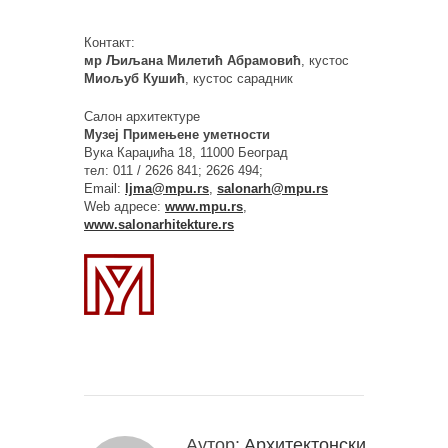
Контакт:
мр Љиљана Милетић Абрамовић
, кустос
Миољуб Кушић
, кустос сарадник
Салон архитектуре
Музеј Примењене уметности
Вука Караџића 18, 11000 Београд
тел: 011 / 2626 841; 2626 494;
Email:
ljma@mpu.rs
,
salonarh@mpu.rs
Web адресе:
www.mpu.rs
,
www.salonarhitekture.rs
Аутор:
Архитектонски