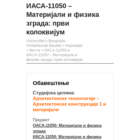
ИАСА-11050 –
Материјали и физика
зграда: први
колоквијум
Univerzitet u Beogradu -
Arhitektonski fakultet
>
Најновије
>
Вести
>
ОАСА-11050 и
ИАСА-11050 – Материјали и
физика зграда: први колоквијум
Обавештење
Студијска целина:
Архитектонске технологије –
Архитектонске конструкције 1 и
материјали
Предмет:
ОАСА-11050: Материјали и физика
зграда
ИАСА-11050: Материјали и физика