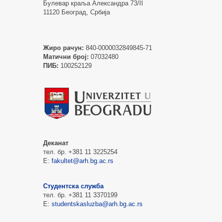
Булевар краља Александра 73/II
11120 Београд, Србија
Жиро рачун:
840-0000032849845-71
Матични број:
07032480
ПИБ:
100252129
Деканат
тел. бр. +381 11 3225254
Е:
fakultet@arh.bg.ac.rs
Студентска служба
тел. бр. +381 11 3370199
Е:
studentskasluzba@arh.bg.ac.rs