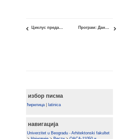
Циклус предавања: Архитектура у контексту 3 – Миодраг Мирковић и Слободан Данко Селинкић
Програм: Дани подршке бруцошима (30.10-03.11.2017)
избор писма
ћирилица
|
latinica
навигација
Univerzitet u Beogradu - Arhitektonski fakultet
>
Најновије
>
Вести
>
ОАСА-11050 и