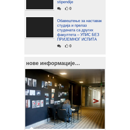
stipendije
0
Обавештење за наставак
студија и прелаз
студената са других
факултета – УПИС БЕЗ
ПРИЈЕМНОГ ИСПИТА
0
нове информације…