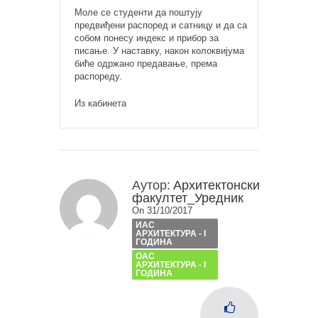
Моле се студенти да поштују
предвиђени распоред и сатницу и да са
собом понесу индекс и прибор за
писање. У наставку, након колоквијума
биће одржано предавање, према
распореду.
Из кабинета
Аутор:
Архитектонски
факултет_Уредник
On 31/10/2017
ИАС
АРХИТЕКТУРА - I
ГОДИНА
ОАС
АРХИТЕКТУРА - I
ГОДИНА