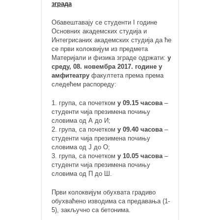
зграда
Обавештавају се студенти I године
Основних академских студија и
Интегрисаних академских студија да ће
се први колоквијум из предмета
Материјали и физика зграде одржати:
у
среду, 08. новембра 2017. године у
амфитеатру
факултета према према
следећем распореду:
1. група, са почетком
у 09.15 часова
–
студенти чија презимена почињу
словима од А до И;
2. група, са почетком
у 09.40 часова
–
студенти чија презимена почињу
словима од Ј до О;
3. група, са почетком
у 10.05 часова
–
студенти чија презимена почињу
словима од П до Ш.
Први колоквијум обухвата градиво
обухваћено изводима са предавања (1-
5), закључно са бетонима.