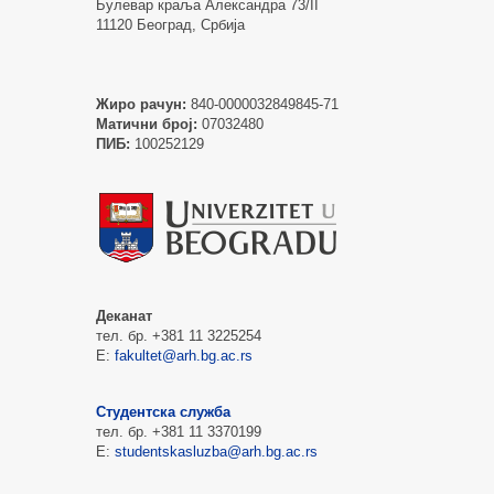
Булевар краља Александра 73/II
11120 Београд, Србија
Жиро рачун:
840-0000032849845-71
Матични број:
07032480
ПИБ:
100252129
Деканат
тел. бр. +381 11 3225254
Е:
fakultet@arh.bg.ac.rs
Студентска служба
тел. бр. +381 11 3370199
Е:
studentskasluzba@arh.bg.ac.rs