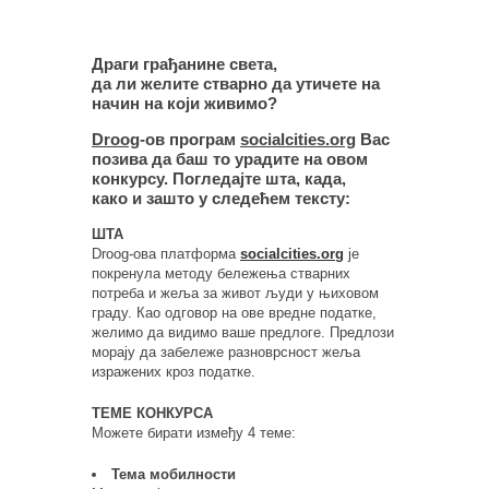
Драги грађанине света,
да ли желите стварно да утичете на
начин на који живимо?
Droog
-ов програм
socialcities.org
Вас
позива да баш то урадите на овом
конкурсу. Погледајте шта, када,
како и зашто у следећем тексту:
ШТА
Droog-ова платформа
socialcities.org
је
покренула методу бележења стварних
потреба и жеља за живот људи у њиховом
граду. Као одговор на ове вредне податке,
желимо да видимо ваше предлоге. Предлози
морају да забележе разноврсност жеља
изражених кроз податке.
ТЕМЕ КОНКУРСА
Можете бирати између 4 теме:
Тема мобилности