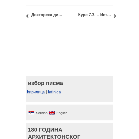
Докторска дисертација и извештај Комисије: кандидат мр Саша Ђорђевић, дипл.инж.арх.
Курс 7.3. – Историја уметности 1: Јунски испитни рок – увид у радове
избор писма
ћирилица
|
latinica
Serbian
English
180 ГОДИНА
АРХИТЕКТОНСКОГ