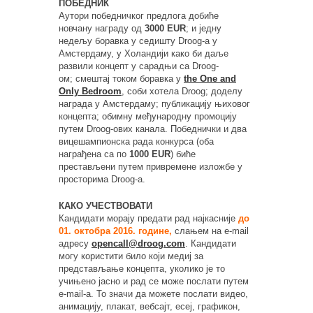
ПОБЕДНИК
Аутори победничког предлога добиће
новчану награду од
3000 EUR
; и једну
недељу боравка у седишту Droog-а у
Амстердаму, у Холандији како би даље
развили концепт у сарадњи са Droog-
ом; смештај током боравка у
the One and
Only Bedroom
, соби хотела Droog; доделу
награда у Амстердаму; публикацију њиховог
концепта; обимну међународну промоцију
путем Droog-ових канала. Победнички и два
вицешампионска рада конкурса (оба
награђена са по
1000 EUR
) биће
престављени путем привремене изложбе у
просторима Droog-а.
КАКО УЧЕСТВОВАТИ
Кандидати морају предати рад најкасније
до
01. октобра 2016. године,
слањем на e-mail
адресу
opencall@droog.com
. Кандидати
могу користити било који медиј за
представљање концепта, уколико је то
учињено јасно и рад се може послати путем
e-mail-а. То значи да можете послати видео,
анимацију, плакат, вебсајт, есеј, графикон,