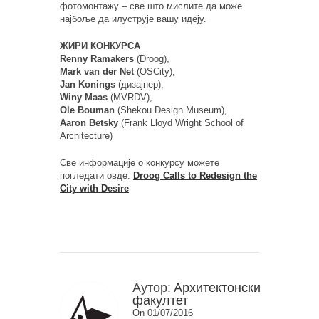
фотомонтажу – све што мислите да може
најбоље да илуструје вашу идеју.
ЖИРИ КОНКУРСА
Renny Ramakers
(Droog),
Mark van der Net
(OSCity),
Jan Konings
(дизајнер),
Winy Maas
(MVRDV),
Ole Bouman
(Shekou Design Museum),
Aaron Betsky
(Frank Lloyd Wright School of
Architecture)
Све информације о конкурсу можете
погледати овде:
Droog Calls to Redesign the
City with Desire
Аутор:
Архитектонски
факултет
On 01/07/2016