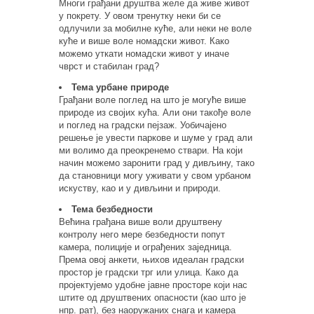
Многи грађани друштва желе да живе живот
у покрету. У овом тренутку неки би се
одлучили за мобилне куће, али неки не воле
куће и више воле номадски живот. Како
можемо уткати номадски живот у иначе
чврст и стабилан град?
Тема урбане природе
Грађани воле поглед на што је могуће више
природе из својих кућа. Али они такође воле
и поглед на градски пејзаж. Уобичајено
решење је увести паркове и шуме у град али
ми волимо да преокренемо ствари. На који
начин можемо заронити град у дивљину, тако
да становници могу уживати у свом урбаном
искуству, као и у дивљини и природи.
Тема безбедности
Већина грађана више воли друштвену
контролу него мере безбедности попут
камера, полиције и ограђених заједница.
Према овој анкети, њихов идеалан градски
простор је градски трг или улица. Како да
пројектујемо удобне јавне просторе који нас
штите од друштвених опасности (као што је
нпр. рат), без наоружаних снага и камера