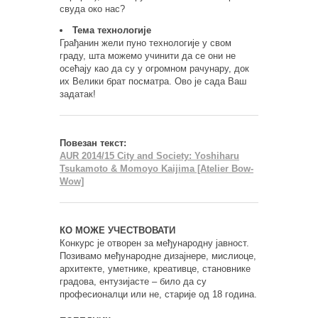
свуда око нас?
Тема технологије
Грађанин жели пуно технологије у свом
граду, шта можемо учинити да се они не
осећају као да су у огромном рачунару, док
их Велики брат посматра. Ово је сада Ваш
задатак!
Повезан текст:
AUR 2014/15 City and Society: Yoshiharu
Tsukamoto & Momoyo Kaijima [Atelier Bow-
Wow]
КО МОЖЕ УЧЕСТВОВАТИ
Конкурс је отворен за међународну јавност.
Позивамо међународне дизајнере, мислиоце,
архитекте, уметнике, креативце, становнике
градова, ентузијасте – било да су
професионалци или не, старије од 18 година.