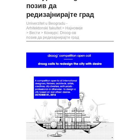
позив да
редизајнирајте град
Univerzitet u Beogradu -
Arhitektonski fakultet
>
Најновије
>
Вести
>
Конкурс: Droog-ов
позив да редизајнирајте град