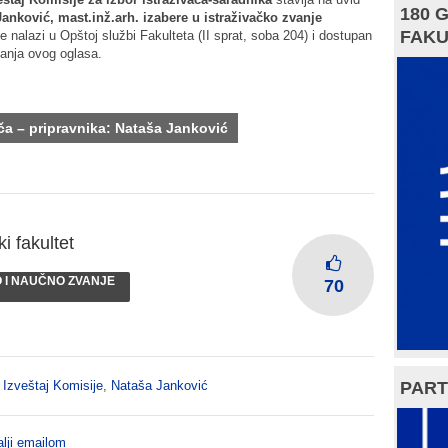
180 
anković, mast.inž.arh. izabere u istraživačko zvanje
FAKU
 nalazi u Opštoj službi Fakulteta (II sprat, soba 204) i dostupan
vanja ovog oglasa.
ača – pripravnika
: Nataša Janković
i fakultet
O I NAUČNO ZVANJE
70
PART
,
Izveštaj Komisije
,
Nataša Janković
lji emailom