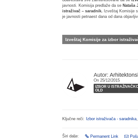
javnosti. Komisija predlaže da se
Nataša J
istraživač – saradnik.
Izveštaj Komisije se
je javnosti petnaest dana od dana objavlji
Izveštaj Komisije za izbor istraživ
Autor:
Arhitektonsk
On 25/12/2015
IZBOR U ISTRAŽIVAČK
OLD
Ključne reči:
Izbor istraživača - saradnika
Širi dalje:
Permanent Link
Poša