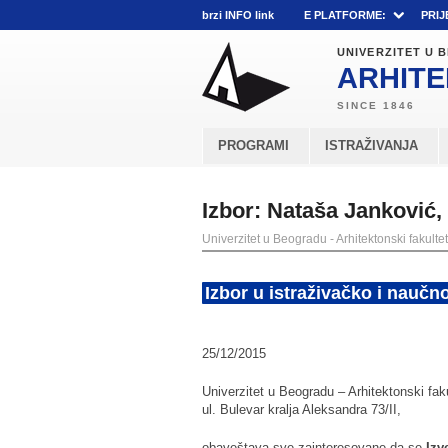
brzi INFO link
E PLATFORME:
PRIJ
UNIVERZITET U
ARHITE
PROGRAMI
ISTRAŽIVANJA
Izbor: Nataša Janković, 
Univerzitet u Beogradu - Arhitektonski fakultet
Izbor u istraživačko i naučn
25/12/2015
Univerzitet u Beogradu – Arhitektonski faku
ul. Bulevar kralja Aleksandra 73/II,
obaveštava sve zainteresovane da se
Izv