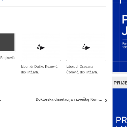
 Brajković,
Izbor: dr Duško Kuzović,
Izbor: dr Dragana
dipl.inž.arh.
Ćorović, dipl.inž.arh.
PRIJE
– Januarski ispitni rok
Doktorska disertacija i izveštaj Komisije: kandidat Jelena Mitrović, dipl. inž. arh.