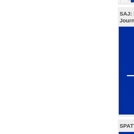
SAJ: 
Journ
SPAT