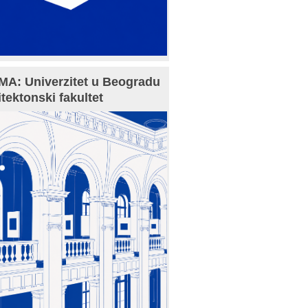
A: Univerzitet u Beogradu
itektonski fakultet