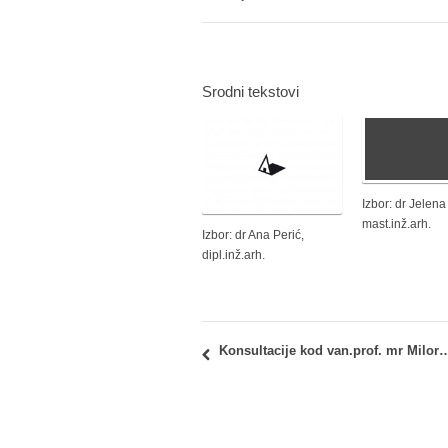
Srodni tekstovi
Izbor: dr Jelena
mast.inž.arh.
Izbor: dr Ana Perić,
dipl.inž.arh.
Konsultacije kod van.prof. mr Milorada Mladenovića 