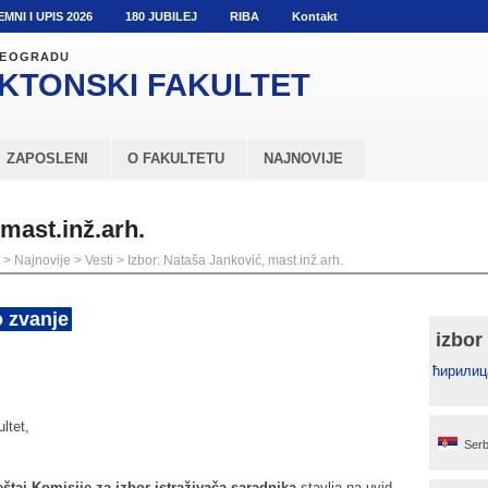
EMNI I UPIS 2026
180 JUBILEJ
RIBA
Kontakt
 BEOGRADU
KTONSKI
FAKULTET
ZAPOSLENI
O FAKULTETU
NAJNOVIJE
mast.inž.arh.
>
Najnovije
>
Vesti
>
Izbor: Nataša Janković, mast.inž.arh.
o zvanje
izbor
ћирилиц
ltet,
Serb
eštaj Komisije za izbor istraživača-saradnika
stavlja na uvid