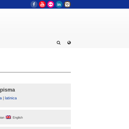
Facebook
YouTube
Flickr
LinkedIn
Instagram
 pisma
а
|
latinica
ian
English