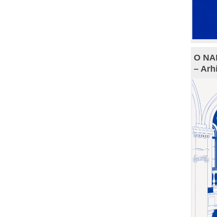
O NAM
– Arh