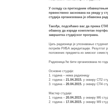
У складу са претходним обавештењи
првенствено заснована на увиду у ст
студија организована је обавезна ра
Такође, подсећамо вас да према СТ
обавезу да израде комплетан портфол
завршетка студијског програма.
Циљ радионице је упознавање студенат
потребе РИБА акредитације. Резултат 
положених предмета из зимског семест
Радионица ће бити организована по год
Основне студије:
1. година – нема радионицу
2. година –
21.04.2015.
у оквиру СП2 ст
3. година –
20.04.2015.
у оквиру СП4 ст
Мастер студије:
1. година –
20.04.2015.
у оквиру М6 студ
2. година –
17.04.2015.
у оквиру М9 студ