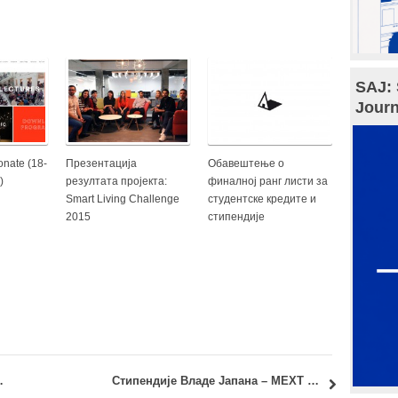
SAJ: 
Journ
nate (18-
Презентација
Обавештење о
)
резултата пројекта:
финалној ранг листи за
Smart Living Challenge
студентске кредите и
2015
стипендије
ape New Belgrade
Стипендије Владе Јапана – MEXT 2016