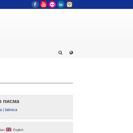
Facebook
YouTube
Flickr
LinkedIn
Instagram
р писма
а
|
latinica
ian
English