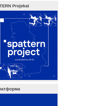
TERN Projekat
латформа