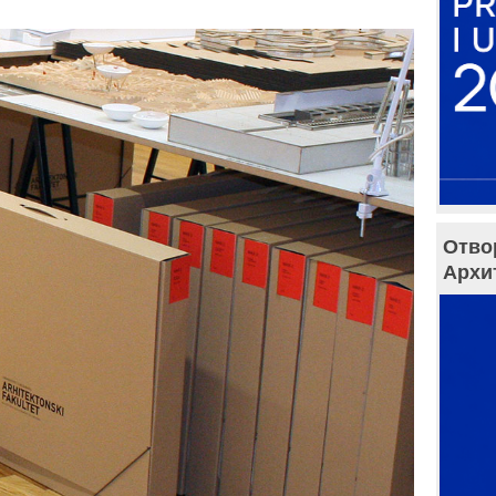
Отво
Архи