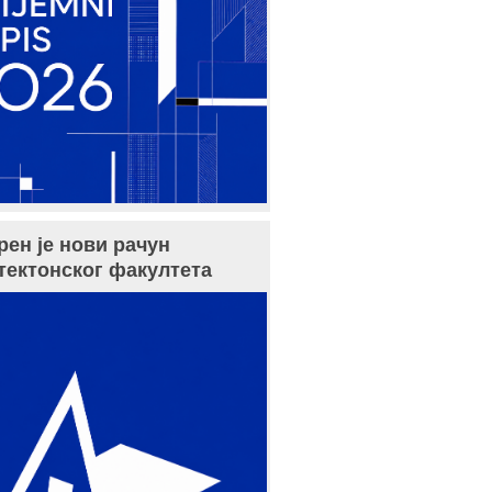
рен је нови рачун
тектонског факултета