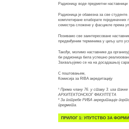
Радионицу воде предметни наставници
Радионица је обавезна за све студенте
комплетиране елаборате појединачних п
семестра сложене у фасцикле према упу
Позивамо све заинтересоване наставни
предвиђеним терминима у циљу што усп
Такође, молимо наставнике да организу
би радионица била успешно реализован
Захваљујемо се на на досадашњој сар
С поштовањем,
Комисија за RIBA акредитацију
¹
Према члану 76. у ставу 3. иза та
АРХИТЕКТОНСКОГ ФАКУЛТЕТА
²
За потребе РИБА акредитације портфо
предмета.
ПРИЛОГ 1
: УПУТСТВО ЗА ФОРМ