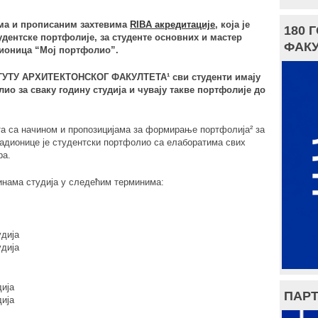
ма и прописаним захтевима
RIBA акредитације
, која је
180 
удентске портфолије, за студенте основних и мастер
ФАКУ
дионица “Мој портфолио”.
АТУТУ АРХИТЕКТОНСКОГ ФАКУЛТЕТА¹ сви студенти имају
ио за сваку годину студија и чувају такве портфолије до
а са начином и пропозицијама за формирање портфолија² за
радионице је студентски портфолио са елаборатима свих
ра.
инама студија у следећим терминима:
удија
удија
ија
ПАРТ
ија