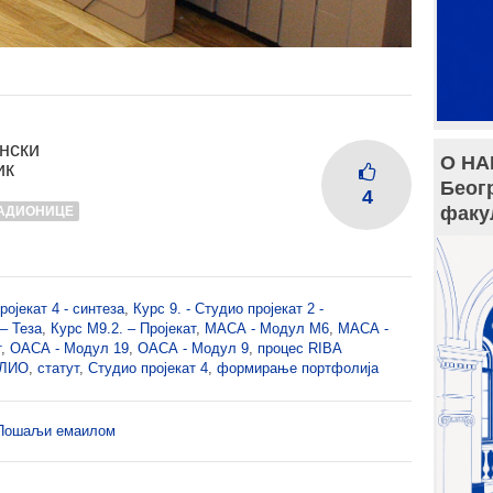
нски
О НА
ик
Беог
4
факу
АДИОНИЦЕ
ројекат 4 - синтеза
,
Курс 9. - Студио пројекат 2 -
– Теза
,
Курс М9.2. – Пројекат
,
МАСА - Модул М6
,
МАСА -
т
,
ОАСА - Модул 19
,
ОАСА - Модул 9
,
процес RIBA
ОЛИО
,
статут
,
Студио пројекат 4
,
формирање портфолија
Пошаљи емаилом