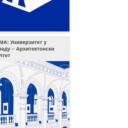
МА: Универзитет у
раду – Архитектонски
лтет