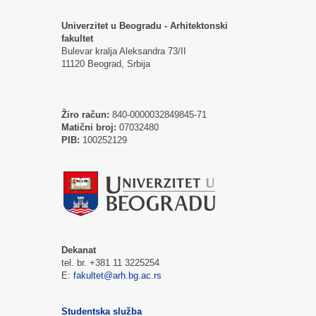
Univerzitet u Beogradu - Arhitektonski
fakultet
Bulevar kralja Aleksandra 73/II
11120 Beograd, Srbija
Žiro račun:
840-0000032849845-71
Matični broj:
07032480
PIB:
100252129
Dekanat
tel. br. +381 11 3225254
E:
fakultet@arh.bg.ac.rs
Studentska služba