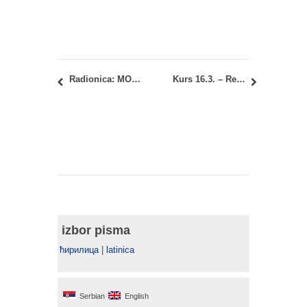
Radionica: MOJ PORTFOLIO (2014/15)
Kurs 16.3. – Regulativa: Rezultati I kolokvijuma
izbor pisma
ћирилица
|
latinica
Serbian
English