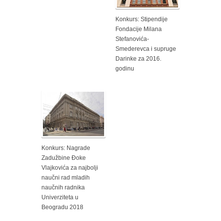
Konkurs: Stipendije
Fondacije Milana
Stefanovića-
Smederevca i supruge
Darinke za 2016.
godinu
Konkurs: Nagrade
Zadužbine Đoke
Vlajkovića za najbolji
naučni rad mladih
naučnih radnika
Univerziteta u
Beogradu 2018