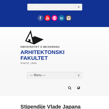
— Menu —
Facebook
YouTube
Flickr
LinkedIn
Instagram
UNIVERZITET U BEOGRADU
ARHITEKTONSKI
FAKULTET
— Menu —
Stipendije Vlade Japana