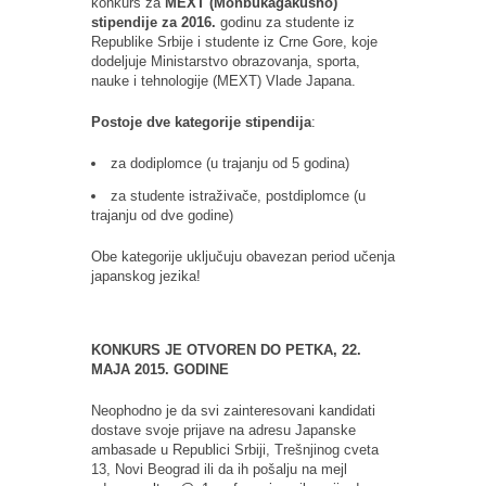
konkurs za
MEXT (Monbukagakusho)
stipendije za 2016.
godinu za studente iz
Republike Srbije i studente iz Crne Gore, koje
dodeljuje Ministarstvo obrazovanja, sporta,
nauke i tehnologije (MEXT) Vlade Japana.
Postoje dve kategorije stipendija
:
za dodiplomce (u trajanju od 5 godina)
za studente istraživače, postdiplomce (u
trajanju od dve godine)
Obe kategorije uključuju obavezan period učenja
japanskog jezika!
KONKURS JE OTVOREN DO PETKA, 22.
MAJA 2015. GODINE
Neophodno je da svi zainteresovani kandidati
dostave svoje prijave na adresu Japanske
ambasade u Republici Srbiji, Trešnjinog cveta
13, Novi Beograd ili da ih pošalju na mejl