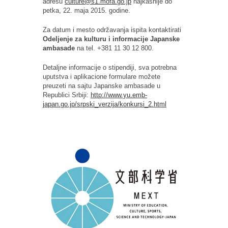
adresu
culture@s1.mofa.go.jp
najkasnije do
petka, 22. maja 2015. godine.
Za datum i mesto održavanja ispita kontaktirati
Odeljenje za kulturu i informacije Japanske
ambasade
na tel. +381 11 30 12 800.
Detaljne informacije o stipendiji, sva potrebna
uputstva i aplikacione formulare možete
preuzeti na sajtu Japanske ambasade u
Republici Srbiji:
http://www.yu.emb-
japan.go.jp/srpski_verzija/konkursi_2.html