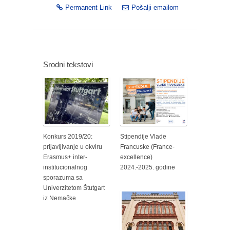
Permanent Link
Pošalji emailom
Srodni tekstovi
Konkurs 2019/20:
Stipendije Vlade
prijavljivanje u okviru
Francuske (France-
Erasmus+ inter-
excellence)
institucionalnog
2024.-2025. godine
sporazuma sa
Univerzitetom Štutgart
iz Nemačke