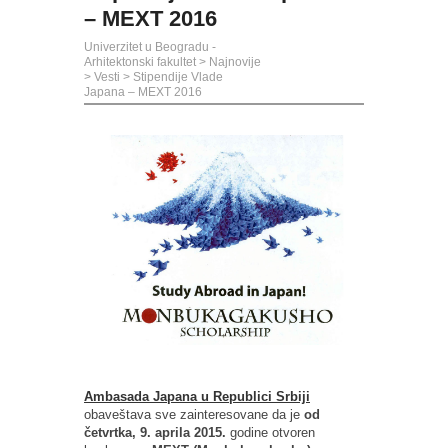
– MEXT 2016
Univerzitet u Beogradu -
Arhitektonski fakultet
>
Najnovije
>
Vesti
>
Stipendije Vlade
Japana – MEXT 2016
Ambasada Japana u Republici Srbiji
obaveštava sve zainteresovane da je
od
četvrtka, 9. aprila 2015.
godine otvoren