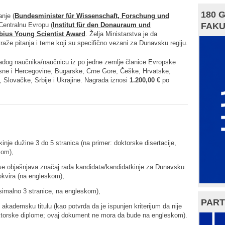
180 
anje (
Bundesminister für Wissenschaft, Forschung und
 Centralnu Evropu (
Institut für den Donauraum und
FAKU
ius Young Scientist Award
. Želja Ministarstva je da
aže pitanja i teme koji su specifično vezani za Dunavsku regiju.
adog naučnika/naučnicu iz po jedne zemlje članice Evropske
Bosne i Hercegovine, Bugarske, Crne Gore, Češke, Hrvatske,
Slovačke, Srbije i Ukrajine. Nagrada iznosi
1.200,00 €
po
nje dužine 3 do 5 stranica (na primer: doktorske disertacije,
kom),
j se objašnjava značaj rada kandidata/kandidatkinje za Dunavsku
okvira (na engleskom),
ksimalno 3 stranice, na engleskom),
PART
 akademsku titulu (kao potvrda da je ispunjen kriterijum da nije
oktorske diplome; ovaj dokument ne mora da bude na engleskom).