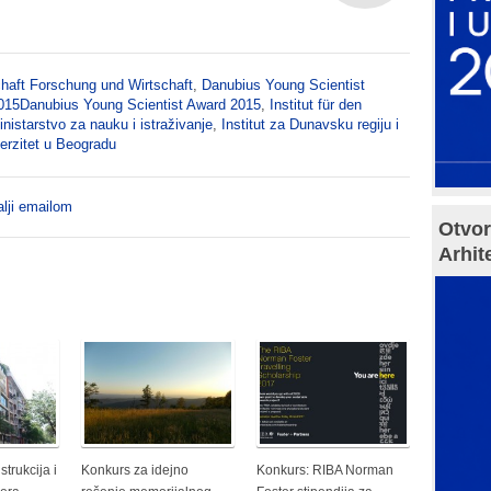
haft Forschung und Wirtschaft
,
Danubius Young Scientist
015Danubius Young Scientist Award 2015
,
Institut für den
inistarstvo za nauku i istraživanje
,
Institut za Dunavsku regiju i
erzitet u Beogradu
lji emailom
Otvor
Arhit
trukcija i
Konkurs za idejno
Konkurs: RIBA Norman