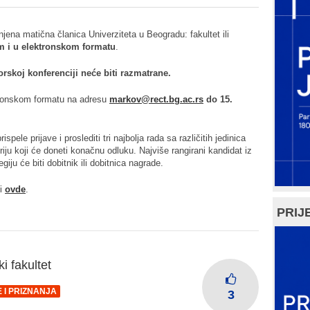
jena matična članica Univerziteta u Beogradu: fakultet ili
om i u elektronskom formatu
.
orskoj konferenciji neće biti razmatrane.
ktronskom formatu na adresu
markov@rect.bg.ac.rs
do 15.
spele prijave i proslediti tri najbolja rada sa različitih jedinica
ju koji će doneti konačnu odluku. Najviše rangirani kandidat iz
ju će biti dobitnik ili dobitnica nagrade.
ti
ovde
.
PRIJE
i fakultet
 I PRIZNANJA
3