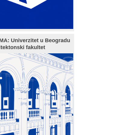
A: Univerzitet u Beogradu
itektonski fakultet