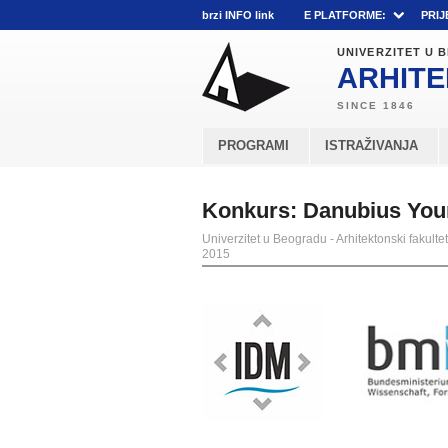
brzi INFO link
E PLATFORME:
PRIJ
UNIVERZITET U
ARHITE
PROGRAMI
ISTRAŽIVANJA
Konkurs: Danubius Youn
Univerzitet u Beogradu - Arhitektonski fakultet
2015