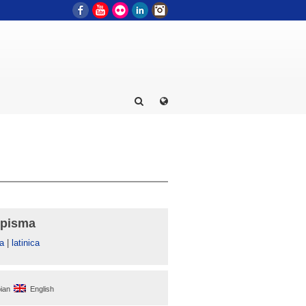
Facebook
YouTube
Flickr
LinkedIn
Instagram
 pisma
а
|
latinica
ian
English