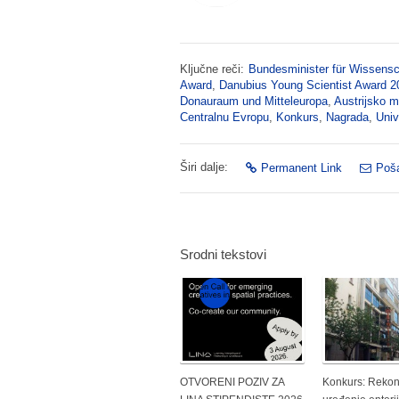
Ključne reči:
Bundesminister für Wissensc
Award
,
Danubius Young Scientist Award 2
Donauraum und Mitteleuropa
,
Austrijsko m
Centralnu Evropu
,
Konkurs
,
Nagrada
,
Univ
Širi dalje:
Permanent Link
Poša
Srodni tekstovi
OTVORENI POZIV ZA
Konkurs: Rekons