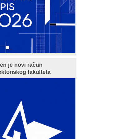
en je novi račun
ektonskog fakulteta