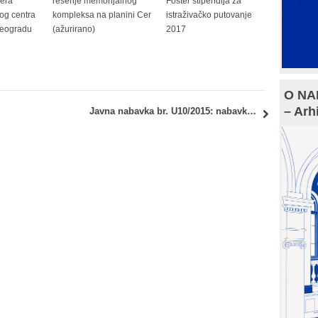
jera
rešenje memorijalnog
Foster stipendija za
og centra
kompleksa na planini Cer
istraživačko putovanje
eogradu
(ažurirano)
2017
O NAM
– Arh
u ispita
Javna nabavka br. U10/2015: nabavka usluga – posredovanja pri kupovini avio karata i drugih putnih karata i rezervacija