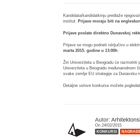
Kandidata/kandidatkinju predlaže njegova/n
institut.
Prijave moraju biti na englesk
Prijave poslate direktno Dunavskoj rekt
Prijave se mogu podneti isključivo u ele
marta 2015. godine u 13:00h
.
Žiri Univerziteta u Beogradu će razmotriti pri
Univerziteta u Beogradu međunarodnom žiri
svake zemlje EU strategije za Dunavsku regi
Detaljne uslove konkursa možete pogleda
Autor:
Arhitektonsk
On 24/02/2015
KONKURSI
NAGRADE