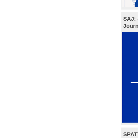
SAJ: 
Journ
SPAT