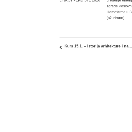
LINA STIPENDISTE 2026
uređenje enteri
zgrade Poslovn
Hemofarma u B
(ažurirano)
Kurs 15.1. – Istorija arhitekture i naseljavanja u Srbiji: predaja zapisnika o polaganj