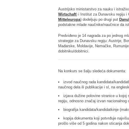
Austrijsko ministarstvo za nauku i istraživ
Wirtschaft
) i Institut za Dunavsku regiju i
Mitteleuropa
) dodeljuju po drugi put
Danub
podstakne mlade naučnike/naučnice da istr
Predviđeno je 14 nagrada za po jednog ml
strategije za Dunavsku regiju: Austrije, 
Mađarske, Moldavije, Nemačke, Rumunije, 
dobitniku/dobitnici.
Na konkurs se šalju sledeća dokumenta:
izvod naučnog rada kandidata/kandidatki
naučnog dela ili publikacije i sl, na engles
izjava dužine polovine stranice u kojo
regiju, odnosno značaj izvan nacionalnog 
biografija kandidata/kandidatkinje (ma
kopija dokumenta koji potvrđuje najvišu
prošlo više od 5 godina nakon sticanja d