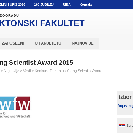
EMNI I UPIS 2026
180 JUBILEJ
RIBA
Kontakt
 BEOGRADU
KTONSKI
FAKULTET
ZAPOSLENI
O FAKULTETU
NAJNOVIJE
g Scientist Award 2015
>
Najnovije
>
Vesti
>
Konkurs: Danubius Young Scientist Award
izbor
ћирилиц
Serb