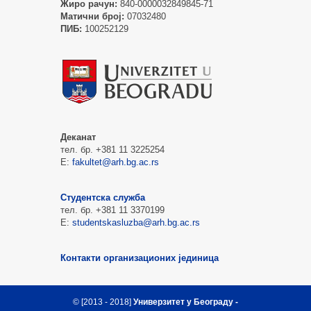
Жиро рачун:
840-0000032849845-71
Матични број:
07032480
ПИБ:
100252129
Деканат
тел. бр. +381 11 3225254
Е:
fakultet@arh.bg.ac.rs
Студентска служба
тел. бр. +381 11 3370199
Е:
studentskasluzba@arh.bg.ac.rs
Контакти организационих јединица
© [2013 - 2018]
Универзитет у Београду -