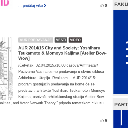
FAKU
... pročitaj više
0
AUR PREDAVANJE
VESTI
VIDEO
AUR 2014/15 City and Society: Yoshiharu
Tsukamoto & Momoyo Kaijima [Atelier Bow-
Wow]
/Četvrtak, 02.04.2015./18.00 časova/Amfiteatar/
Pozivamo Vas na osmo predavanje u okviru ciklusa
Arhitektura. Utopija. Realizam. – AUR 2014/15:
program gostujućih predavanja na kome će se
predstaviti arhitekte Yoshiharu Tsukamoto i Momoyo
Kaijima, osnivači arhitektonskog studija Atelier Bow-
ities, and Actor Network Theory.” pripada tematskom ciklusu
PART
9