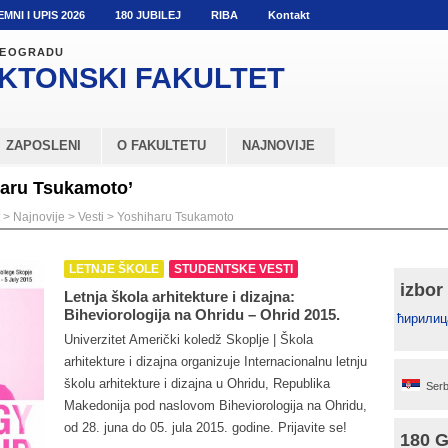
EMNI I UPIS 2026
180 JUBILEJ
RIBA
Kontakt
 BEOGRADU
KTONSKI
FAKULTET
ZAPOSLENI
O FAKULTETU
NAJNOVIJE
haru Tsukamoto’
>
Najnovije
>
Vesti
>
Yoshiharu Tsukamoto
LETNJE ŠKOLE
STUDENTSKE VESTI
izbor
Letnja škola arhitekture i dizajna:
Biheviorologija na Ohridu – Ohrid 2015.
ћирилиц
Univerzitet Američki koledž Skoplje | Škola
arhitekture i dizajna organizuje Internacionalnu letnju
školu arhitekture i dizajna u Ohridu, Republika
Serb
Makedonija pod naslovom Biheviorologija na Ohridu,
od 28. juna do 05. jula 2015. godine. Prijavite se!
180 