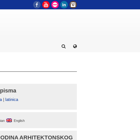
Facebook
YouTube
Flickr
LinkedIn
Instagram
 pisma
а
|
latinica
ian
English
GODINA ARHITEKTONSKOG