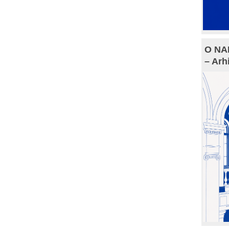
O NAM
– Arh