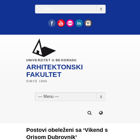
— Menu —
Facebook
YouTube
Flickr
LinkedIn
Instagram
UNIVERZITET U BEOGRADU
ARHITEKTONSKI
FAKULTET
— Menu —
Postovi obeleženi sa ‘Vikend s
Orisom Dubrovnik’