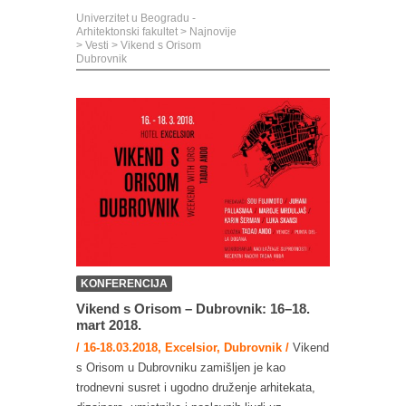
Univerzitet u Beogradu -
Arhitektonski fakultet
>
Najnovije
>
Vesti
>
Vikend s Orisom
Dubrovnik
KONFERENCIJA
Vikend s Orisom – Dubrovnik: 16–18.
mart 2018.
/ 16-18.03.2018, Excelsior, Dubrovnik /
Vikend
s Orisom u Dubrovniku zamišljen je kao
trodnevni susret i ugodno druženje arhitekata,