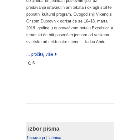
dizajnera, umjetnika i poslovnih ljudi uz
predavanja istaknutih arhitekata i okrugli stol te
popratni kulturni program. Ovogodišnji Vikend s
Orisom Dubrovnik održat će se 16–18. marta
2018. godine u dubrovačkom hotelu Excelsior, a
tematski će biti posvećen jednom od velikana
svjetske arhitektonske scene – Tadau Andu...
... pročitaj više
6
izbor pisma
ћирилица
|
latinica